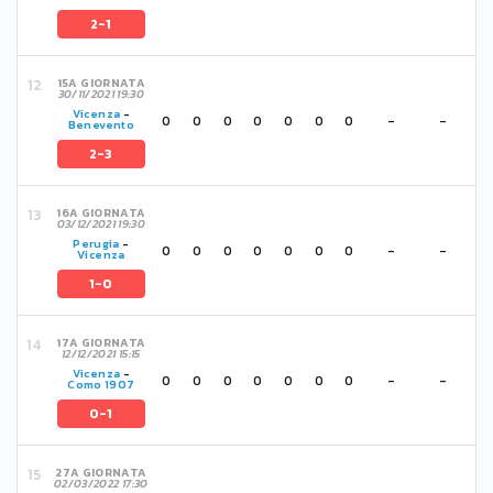
2-1
15A GIORNATA
30/11/2021 19:30
Vicenza
-
0
0
0
0
0
0
0
-
-
Benevento
2-3
16A GIORNATA
03/12/2021 19:30
Perugia
-
0
0
0
0
0
0
0
-
-
Vicenza
1-0
17A GIORNATA
12/12/2021 15:15
Vicenza
-
0
0
0
0
0
0
0
-
-
Como 1907
0-1
27A GIORNATA
02/03/2022 17:30