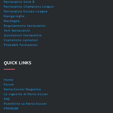
Fantacalcio Serie B
Fantacalcio Champions League
Fantacalcio Europa League
Naviga leghe
Maxileghe
Regolamento fantacalcio
Voti fantacalcio
Quotazioni fantacalcio
Statistiche calciatori
Probabili formazioni
QUICK LINKS
Home
Forum
Fanta.Soccer Magazine
Le vignette di Fanta.Soccer
FAQ
Pubblicità su Fanta.Soccer
PREMIUM