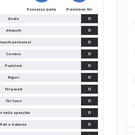
Possesso palla
Precisione tiri
0
Goals
0
Attacchi
0
tacchi pericolosi
0
Corners
0
Punizioni
0
Rigori
0
Tiri parati
0
Tiri fuori
0
iri nello specchio
0
Pali e traverse