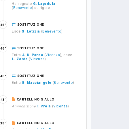
Ha segnato
G. Lapadula
(
Benevento
) su rigore
SOSTITUZIONE
46'
Esce
G. Letizia
(
Benevento
)
SOSTITUZIONE
46'
Entra
A. Di Pardo
(
Vicenza
), esce
L. Zonta
(
Vicenza
)
SOSTITUZIONE
46'
Entra
E. Masciangelo
(
Benevento
)
CARTELLINO GIALLO
43'
Ammonizione
F. Proia
(
Vicenza
)
CARTELLINO GIALLO
38'