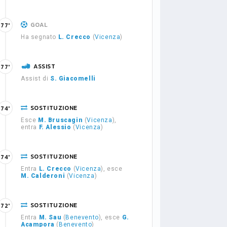
GOAL
77'
Ha segnato
L. Crecco
(
Vicenza
)
ASSIST
77'
Assist di
S. Giacomelli
SOSTITUZIONE
74'
Esce
M. Bruscagin
(
Vicenza
),
entra
F. Alessio
(
Vicenza
)
SOSTITUZIONE
74'
Entra
L. Crecco
(
Vicenza
), esce
M. Calderoni
(
Vicenza
)
SOSTITUZIONE
72'
Entra
M. Sau
(
Benevento
), esce
G.
Acampora
(
Benevento
)