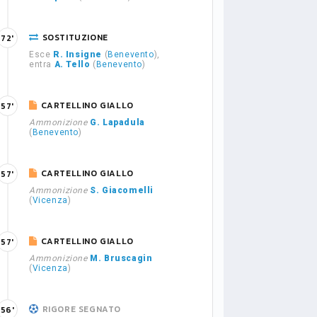
SOSTITUZIONE
72'
Esce
R. Insigne
(
Benevento
),
entra
A. Tello
(
Benevento
)
CARTELLINO GIALLO
57'
Ammonizione
G. Lapadula
(
Benevento
)
CARTELLINO GIALLO
57'
Ammonizione
S. Giacomelli
(
Vicenza
)
CARTELLINO GIALLO
57'
Ammonizione
M. Bruscagin
(
Vicenza
)
RIGORE SEGNATO
56'