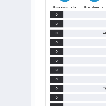
Possesso palla
Precisione tiri
0
0
0
At
0
0
0
0
0
0
T
0