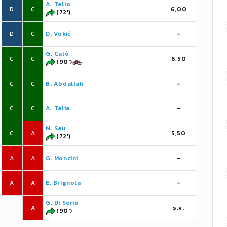
A. Tello
D
C
6,00
(72')
D
C
D. Vokić
-
G. Calò
C
C
6,50
(90')
C
C
B. Abdallah
-
C
C
A. Talia
-
M. Sau
C
A
5,50
(72')
A
A
G. Moncini
-
A
A
E. Brignola
-
G. Di Serio
A
s.v.
(90')