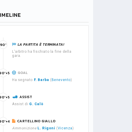
IMELINE
LA PARTITA È TERMINATA!
90'
L'arbitro ha fischiato la fine della
gara.
GOAL
90'+5
Ha segnato
F. Barba
(
Benevento
)
ASSIST
90'+5
Assist di
G. Calò
CARTELLINO GIALLO
90'+4
Ammonizione
L. Rigoni
(
Vicenza
)