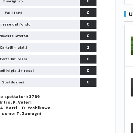
0
Fuorigioco
0
Falli fatti
U
0
messe dal fondo
0
Rimesse laterali
2
Cartellini gialli
0
Cartellini rossi
0
ellini gialli + rossi
0
Sostituzioni
o spettatori:
3789
bitro:
P. Valeri
:
A. Berti
-
D. Yoshikawa
o uomo:
T. Zamagni