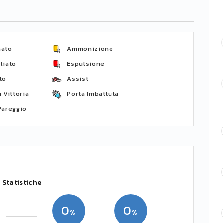
nato
Ammonizione
liato
Espulsione
to
Assist
 Vittoria
Porta Imbattuta
Pareggio
Statistiche
0
0