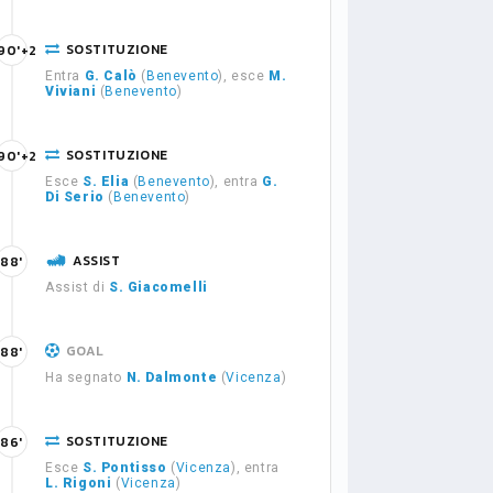
SOSTITUZIONE
90'+2
Entra
G. Calò
(
Benevento
), esce
M.
Viviani
(
Benevento
)
SOSTITUZIONE
90'+2
Esce
S. Elia
(
Benevento
), entra
G.
Di Serio
(
Benevento
)
ASSIST
88'
Assist di
S. Giacomelli
GOAL
88'
Ha segnato
N. Dalmonte
(
Vicenza
)
SOSTITUZIONE
86'
Esce
S. Pontisso
(
Vicenza
), entra
L. Rigoni
(
Vicenza
)