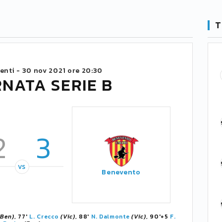
T
enti -
30 nov 2021 ore 20:30
RNATA SERIE B
2
3
VS
Benevento
(Ben)
, 77'
L. Crecco
(Vic)
, 88'
N. Dalmonte
(Vic)
, 90'+5
F.