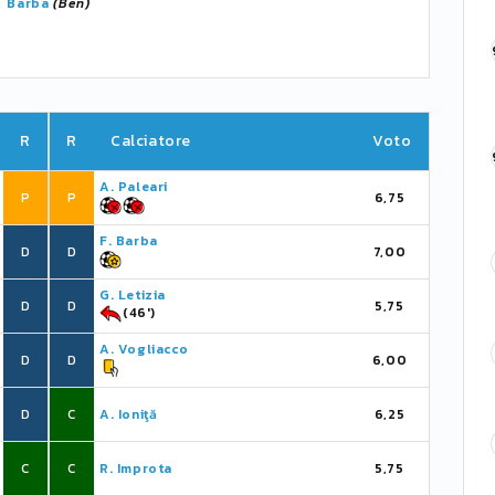
Barba
(Ben)
R
R
Calciatore
Voto
A. Paleari
P
P
6,75
F. Barba
D
D
7,00
G. Letizia
D
D
5,75
(46')
A. Vogliacco
D
D
6,00
D
C
A. Ioniţă
6,25
C
C
R. Improta
5,75