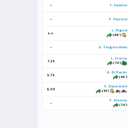
-
T. Sandon
-
F. Paoloni
L. Rigoni
s.v.
(86')
-
A. Taugourdeau
L. Crecco
7,25
(74')
A. Di Pardo
5,75
(46')
S. Giacomelli
6,50
(33')
F. Alessio
-
(74')