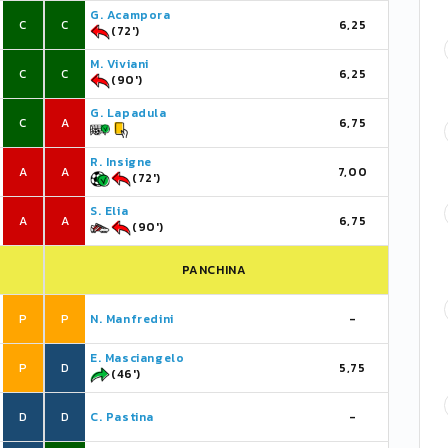
G. Acampora
C
C
6,25
(72')
M. Viviani
C
C
6,25
(90')
G. Lapadula
C
A
6,75
R. Insigne
A
A
7,00
(72')
S. Elia
A
A
6,75
(90')
PANCHINA
P
P
N. Manfredini
-
E. Masciangelo
P
D
5,75
(46')
D
D
C. Pastina
-