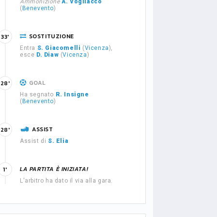
Ammonizione
A. Vogliacco
(
Benevento
)
SOSTITUZIONE
33'
Entra
S. Giacomelli
(
Vicenza
),
esce
D. Diaw
(
Vicenza
)
GOAL
28'
Ha segnato
R. Insigne
(
Benevento
)
ASSIST
28'
Assist di
S. Elia
LA PARTITA È INIZIATA!
1'
L'arbitro ha dato il via alla gara.