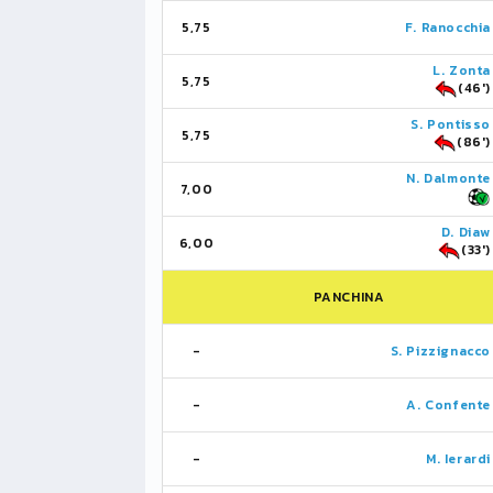
5,75
F. Ranocchia
L. Zonta
5,75
(46')
S. Pontisso
5,75
(86')
N. Dalmonte
7,00
D. Diaw
6,00
(33')
PANCHINA
-
S. Pizzignacco
-
A. Confente
-
M. Ierardi