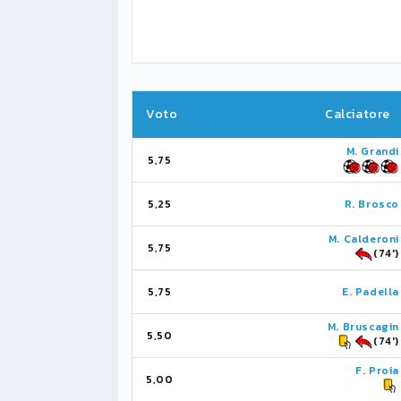
Voto
Calciatore
M. Grandi
5,75
5,25
R. Brosco
M. Calderoni
5,75
(74')
5,75
E. Padella
M. Bruscagin
5,50
(74')
F. Proia
5,00