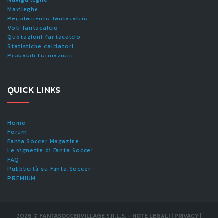
Naviga leghe
Maxileghe
Regolamento fantacalcio
Voti fantacalcio
Quotazioni fantacalcio
Statistiche calciatori
Probabili formazioni
QUICK LINKS
Home
Forum
Fanta.Soccer Magazine
Le vignette di Fanta.Soccer
FAQ
Pubblicità su Fanta.Soccer
PREMIUM
2026
©
FANTASOCCERVILLAGE S.R.L.S.
-
NOTE LEGALI
|
PRIVACY
|