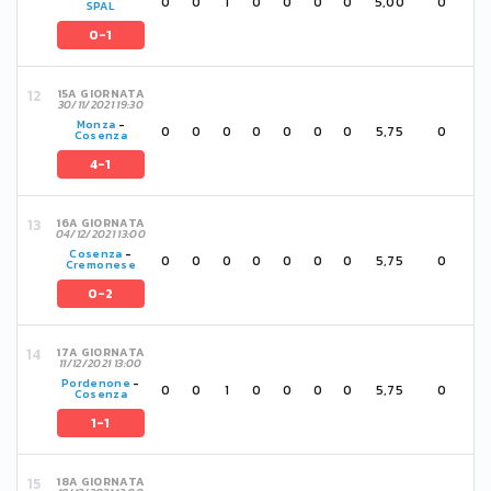
0
0
1
0
0
0
0
5,00
0
SPAL
0-1
15A GIORNATA
30/11/2021 19:30
Monza
-
0
0
0
0
0
0
0
5,75
0
Cosenza
4-1
16A GIORNATA
04/12/2021 13:00
Cosenza
-
0
0
0
0
0
0
0
5,75
0
Cremonese
0-2
17A GIORNATA
11/12/2021 13:00
Pordenone
-
0
0
1
0
0
0
0
5,75
0
Cosenza
1-1
18A GIORNATA