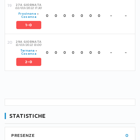
27A GIORNATA
02/03/2022 17:30
Frosinone
-
0
0
0
0
0
0
0
-
-
Cosenza
1-0
29A GIORNATA
12/03/2022 13:00
Ternana
-
0
0
0
0
0
0
0
-
-
Cosenza
2-0
STATISTICHE
PRESENZE
0