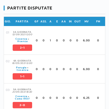
PARTITE DISPUTATE
GIO.
PARTITA
GF
ASS.
A
E
AA
IN
OUT
MV
FM
3A GIORNATA
12/09/2021 12:00
Cosenza
-
0
0
1
0
0
0
0
6,00
0
Vicenza
2-1
4A GIORNATA
18/09/2021 12:00
Perugia
-
0
0
0
0
0
0
0
6,00
0
Cosenza
1-1
5A GIORNATA
21/09/2021 18:30
Cosenza
-
0
0
0
0
0
0
0
6,25
0
Como 1907
2-0