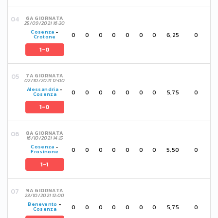
6A GIORNATA
25/09/2021 16:30
Cosenza
-
0
0
0
0
0
0
0
6,25
0
Crotone
1-0
7A GIORNATA
02/10/2021 12:00
Alessandria
-
0
0
0
0
0
0
0
5,75
0
Cosenza
1-0
8A GIORNATA
16/10/2021 14:15
Cosenza
-
0
0
0
0
0
0
0
5,50
0
Frosinone
1-1
9A GIORNATA
23/10/2021 12:00
Benevento
-
0
0
0
0
0
0
0
5,75
0
Cosenza