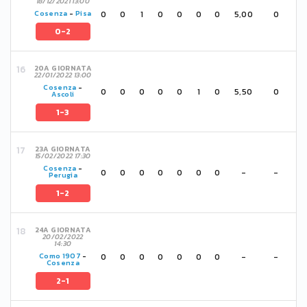
18/12/2021 13:00
0
0
1
0
0
0
0
5,00
0
Cosenza
-
Pisa
0-2
20A GIORNATA
22/01/2022 13:00
Cosenza
-
0
0
0
0
0
1
0
5,50
0
Ascoli
1-3
23A GIORNATA
15/02/2022 17:30
Cosenza
-
0
0
0
0
0
0
0
-
-
Perugia
1-2
24A GIORNATA
20/02/2022
14:30
0
0
0
0
0
0
0
-
-
Como 1907
-
Cosenza
2-1