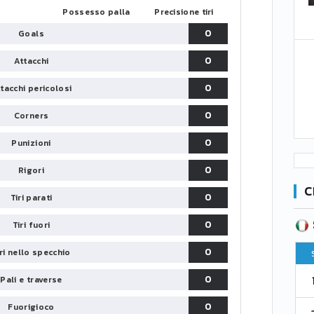
Possesso palla
Precisione tiri
0
Goals
0
Attacchi
0
tacchi pericolosi
0
Corners
0
Punizioni
0
Rigori
C
0
Tiri parati
SERIE B
0
CA
CLASSIFICA
Tiri fuori
0
iri nello specchio
Pt
Squadra
PG
Pt
1
0
Pali e traverse
Parma
76
38
76
0
Fuorigioco
2
Como 1907