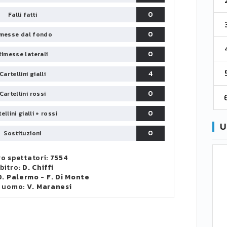
67
38
73
0
Falli fatti
3
Venezia
61
38
70
0
messe dal fondo
4
Cremonese
59
38
67
0
Rimesse laterali
5
Catanzaro
55
38
60
4
Cartellini gialli
0
Cartellini rossi
6
Palermo
53
38
56
0
ellini gialli + rossi
U
0
Sostituzioni
o spettatori:
7554
bitro:
D. Chiffi
D. Palermo
-
F. Di Monte
 uomo:
V. Maranesi