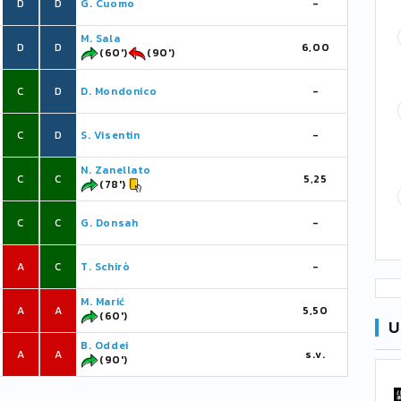
D
D
G. Cuomo
-
M. Sala
D
D
6,00
(60')
(90')
C
D
D. Mondonico
-
C
D
S. Visentin
-
N. Zanellato
C
C
5,25
(78')
C
C
G. Donsah
-
A
C
T. Schirò
-
M. Marić
A
A
5,50
(60')
U
B. Oddei
A
A
s.v.
(90')