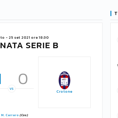
T
ito -
25 set 2021 ore 18:30
NATA SERIE B
1
0
VS
Crotone
'
M. Carraro
(Cos)