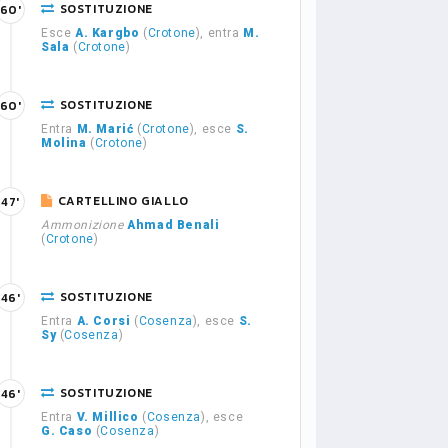
SOSTITUZIONE
60'
Esce
A. Kargbo
(
Crotone
), entra
M.
Sala
(
Crotone
)
SOSTITUZIONE
60'
Entra
M. Marić
(
Crotone
), esce
S.
Molina
(
Crotone
)
CARTELLINO GIALLO
47'
Ammonizione
Ahmad Benali
(
Crotone
)
SOSTITUZIONE
46'
Entra
A. Corsi
(
Cosenza
), esce
S.
Sy
(
Cosenza
)
SOSTITUZIONE
46'
Entra
V. Millico
(
Cosenza
), esce
G. Caso
(
Cosenza
)