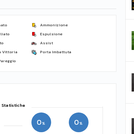
nato
Ammonizione
liato
Espulsione
to
Assist
 Vittoria
Porta Imbattuta
Pareggio
Statistiche
0
0