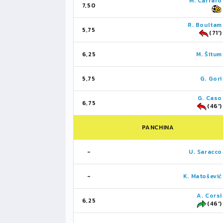
M. Carraro
7,50
R. Boultam
5,75
(71')
6,25
M. Šitum
5,75
G. Gori
G. Caso
6,75
(46')
PANCHINA
-
U. Saracco
-
K. Matošević
A. Corsi
6,25
(46')