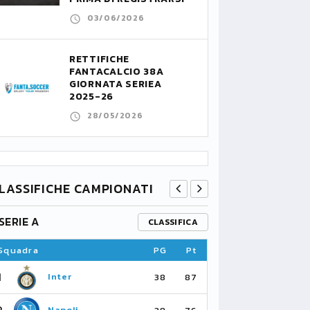
03/06/2026
RETTIFICHE
FANTACALCIO 38A
GIORNATA SERIEA
2025-26
28/05/2026
LASSIFICHE CAMPIONATI
SERIE A
PREMIER L
CLASSIFICA
Squadra
PG
Pt
Squadra
1
1
Inter
Ar
38
87
2
2
Napoli
Ma