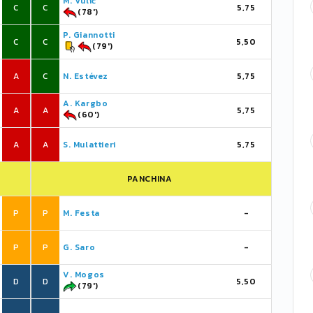
M. Vulić
C
C
5,75
(78')
P. Giannotti
C
C
5,50
(79')
A
C
N. Estévez
5,75
A. Kargbo
A
A
5,75
(60')
A
A
S. Mulattieri
5,75
PANCHINA
P
P
M. Festa
-
P
P
G. Saro
-
V. Mogos
D
D
5,50
(79')