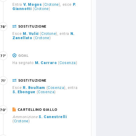
Entra
V. Mogos
(
Crotone
), esce
P.
Giannotti
(
Crotone
)
SOSTITUZIONE
78'
Esce
M. Vulić
(
Crotone
), entra
N.
Zanellato
(
Crotone
)
GOAL
77'
Ha segnato
M. Carraro
(
Cosenza
)
SOSTITUZIONE
71'
Esce
R. Boultam
(
Cosenza
), entra
S. Ebongue
(
Cosenza
)
CARTELLINO GIALLO
70'
Ammonizione
S. Canestrelli
(
Crotone
)