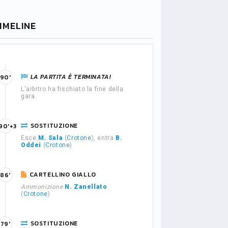
IMELINE
LA PARTITA È TERMINATA!
90'
L'arbitro ha fischiato la fine della
gara.
SOSTITUZIONE
90'+3
Esce
M. Sala
(
Crotone
), entra
B.
Oddei
(
Crotone
)
CARTELLINO GIALLO
86'
Ammonizione
N. Zanellato
(
Crotone
)
SOSTITUZIONE
79'