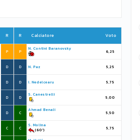
R
R
Calciatore
Voto
N. Contini Baranovsky
P
P
6,25
D
D
N. Paz
5,25
D
D
I. Nedelcearu
5,75
S. Canestrelli
D
D
5,00
Ahmad Benali
D
C
5,50
S. Molina
C
C
5,75
(60')