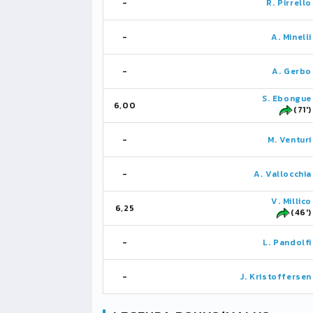
-
R. Pirrello
-
A. Minelli
-
A. Gerbo
S. Ebongue
6,00
(71')
-
M. Venturi
-
A. Vallocchia
V. Millico
6,25
(46')
-
L. Pandolfi
-
J. Kristoffersen