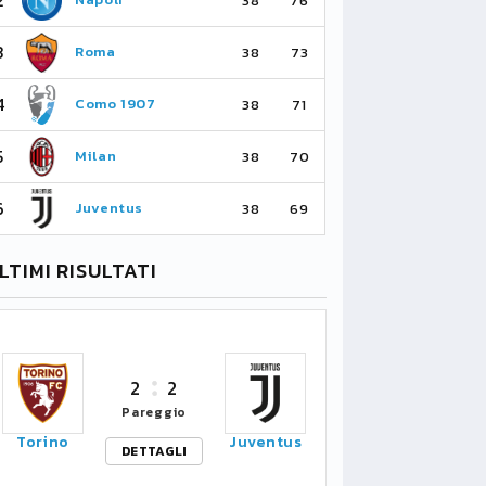
38
76
3
3
Roma
Ma
38
73
4
4
Como 1907
As
38
71
5
5
Milan
Li
38
70
6
6
Juventus
Bo
38
69
LTIMI RISULTATI
2
2
Pareggio
Torino
Juventus
DETTAGLI