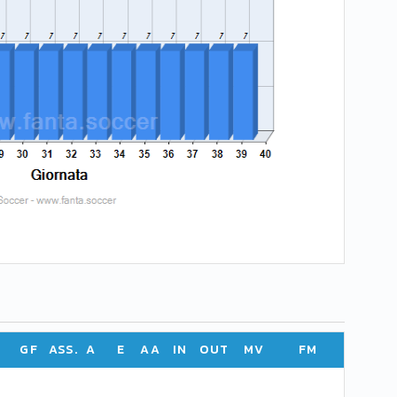
GF
ASS.
A
E
AA
IN
OUT
MV
FM