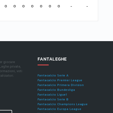
0
0
0
0
0
0
0
-
-
FANTALEGHE
er giocare
 Leghe private,
ormazioni, voti
Fantacalcio Serie A
calciatori.
Fantacalcio Premier League
Fantacalcio Primera Division
Fantacalcio Bundesliga
Fantacalcio Ligue1
Fantacalcio Serie B
Fantacalcio Champions League
Fantacalcio Europa League