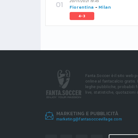
20/11/2021 19:45
Fiorentina
-
Milan
4-3
Fanta.Soccer è il sito web p
online al fantacalcio gratis.
leghe pubbliche, probabili f
live, statistiche, quotazioni 
MARKETING E PUBBLICITÀ
marketing@fantasoccevillage.com