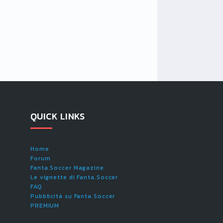
QUICK LINKS
Home
Forum
Fanta.Soccer Magazine
Le vignette di Fanta.Soccer
FAQ
Pubblicità su Fanta.Soccer
PREMIUM