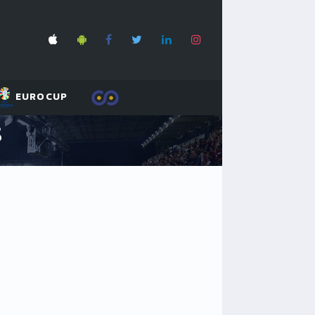
EUROCUP
S