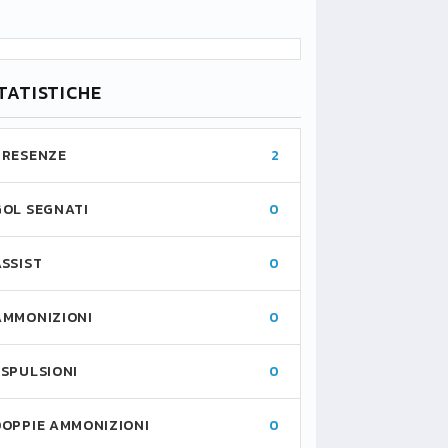
TATISTICHE
PRESENZE
2
GOL SEGNATI
0
ASSIST
0
AMMONIZIONI
0
ESPULSIONI
0
DOPPIE AMMONIZIONI
0