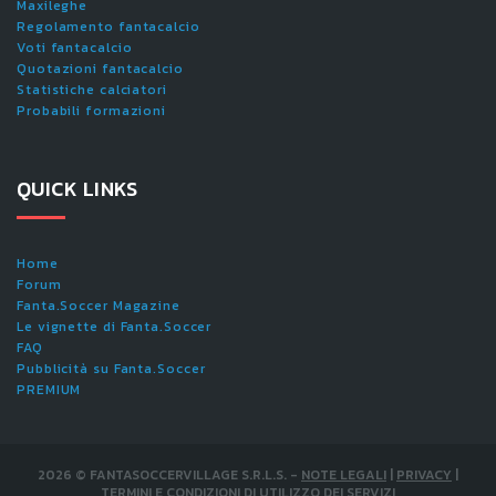
Maxileghe
Regolamento fantacalcio
Voti fantacalcio
Quotazioni fantacalcio
Statistiche calciatori
Probabili formazioni
QUICK LINKS
Home
Forum
Fanta.Soccer Magazine
Le vignette di Fanta.Soccer
FAQ
Pubblicità su Fanta.Soccer
PREMIUM
2026
©
FANTASOCCERVILLAGE S.R.L.S.
-
NOTE LEGALI
|
PRIVACY
|
TERMINI E CONDIZIONI DI UTILIZZO DEI SERVIZI