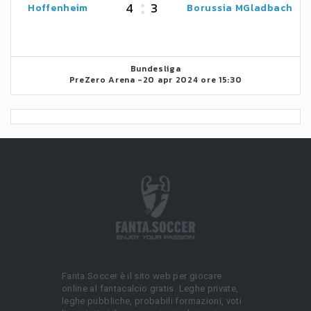
4
3
Hoffenheim
Borussia MGladbach
Bundesliga
PreZero Arena -
20 apr 2024 ore 15:30
Fanta.Soccer è il sito web per giocare
online al fantacalcio gratis. Leghe private,
leghe pubbliche, probabili formazioni, voti