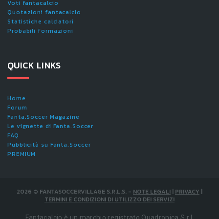
Voti fantacalcio
Quotazioni fantacalcio
Statistiche calciatori
Probabili formazioni
QUICK LINKS
Home
Forum
Fanta.Soccer Magazine
Le vignette di Fanta.Soccer
FAQ
Pubblicità su Fanta.Soccer
PREMIUM
2026
©
FANTASOCCERVILLAGE S.R.L.S.
-
NOTE LEGALI
|
PRIVACY
|
TERMINI E CONDIZIONI DI UTILIZZO DEI SERVIZI
Fantacalcio è un marchio registrato Quadronica S.r.l.