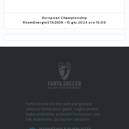
European Championship
RheinEnergieSTADION -
15 giu 2024 ore 15:00
Fanta.Soccer è il sito web per giocare
online al fantacalcio gratis. Leghe private,
leghe pubbliche, probabili formazioni, voti
live, statistiche, quotazioni calciatori.
MARKETING E PUBBLICITÀ