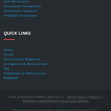
Voti fantacalcio
Quotazioni fantacalcio
Statistiche calciatori
Probabili formazioni
QUICK LINKS
Home
Forum
Fanta.Soccer Magazine
Le vignette di Fanta.Soccer
FAQ
Pubblicità su Fanta.Soccer
PREMIUM
2026
©
FANTASOCCERVILLAGE S.R.L.S.
-
NOTE LEGALI
|
PRIVACY
|
TERMINI E CONDIZIONI DI UTILIZZO DEI SERVIZI
Fantacalcio è un marchio registrato Quadronica S.r.l.