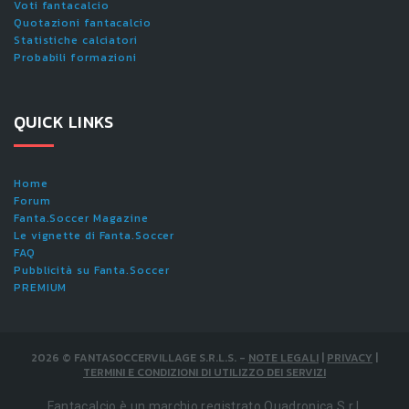
Voti fantacalcio
Quotazioni fantacalcio
Statistiche calciatori
Probabili formazioni
QUICK LINKS
Home
Forum
Fanta.Soccer Magazine
Le vignette di Fanta.Soccer
FAQ
Pubblicità su Fanta.Soccer
PREMIUM
2026
©
FANTASOCCERVILLAGE S.R.L.S.
-
NOTE LEGALI
|
PRIVACY
|
TERMINI E CONDIZIONI DI UTILIZZO DEI SERVIZI
Fantacalcio è un marchio registrato Quadronica S.r.l.