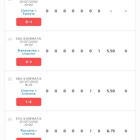
13/07/2020
19:00
0
0
0
0
0
0
0
-
-
Livorno
-
Spezia
0-1
35A GIORNATA
17/07/2020
19:00
0
0
0
0
0
0
1
5,50
0
Benevento
-
Livorno
3-1
36A GIORNATA
24/07/2020
16:45
0
0
0
0
0
1
0
5,50
0
Livorno
-
Crotone
1-5
37A GIORNATA
27/07/2020
19:00
0
0
0
0
0
1
0
6,75
0
Pescara
-
Livorno