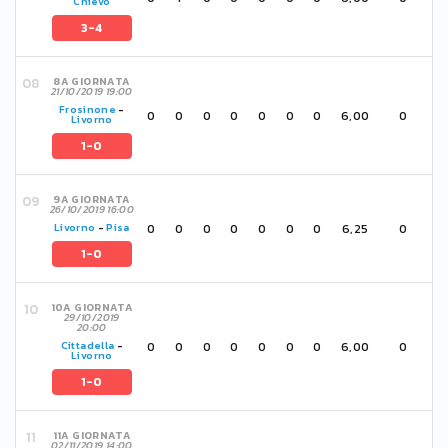
Chievo
3-4
8A GIORNATA
21/10/2019 19:00
Frosinone
-
0
0
0
0
0
0
0
6,00
0
Livorno
1-0
9A GIORNATA
26/10/2019 16:00
0
0
0
0
0
0
0
6,25
0
Livorno
-
Pisa
1-0
10A GIORNATA
29/10/2019
20:00
0
0
0
0
0
0
0
6,00
0
Cittadella
-
Livorno
1-0
11A GIORNATA
02/11/2019 14:00