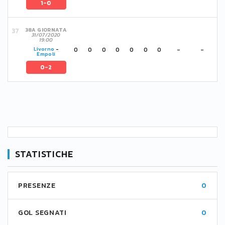
1-0
38A GIORNATA
31/07/2020
19:00
0
0
0
0
0
0
0
-
-
Livorno
-
Empoli
0-2
STATISTICHE
PRESENZE
0
GOL SEGNATI
0