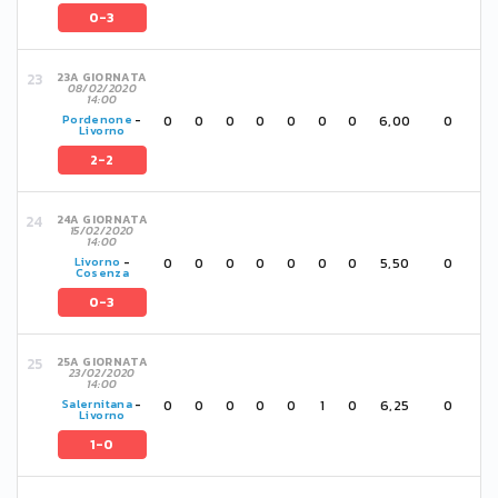
0-3
23A GIORNATA
08/02/2020
14:00
0
0
0
0
0
0
0
6,00
0
Pordenone
-
Livorno
2-2
24A GIORNATA
15/02/2020
14:00
0
0
0
0
0
0
0
5,50
0
Livorno
-
Cosenza
0-3
25A GIORNATA
23/02/2020
14:00
0
0
0
0
0
1
0
6,25
0
Salernitana
-
Livorno
1-0