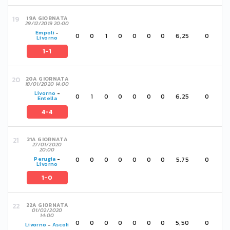
19A GIORNATA
29/12/2019 20:00
Empoli
-
0
0
1
0
0
0
0
6,25
0
Livorno
1-1
20A GIORNATA
18/01/2020 14:00
Livorno
-
0
1
0
0
0
0
0
6,25
0
Entella
4-4
21A GIORNATA
27/01/2020
20:00
0
0
0
0
0
0
0
5,75
0
Perugia
-
Livorno
1-0
22A GIORNATA
01/02/2020
14:00
0
0
0
0
0
0
0
5,50
0
Livorno
-
Ascoli