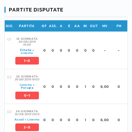
PARTITE DISPUTATE
GIO.
PARTITA
GF
ASS.
A
E
AA
IN
OUT
MV
FM
1A GIORNATA
24/08/2019
19:00
0
0
0
0
0
0
0
-
-
Entella
-
Livorno
1-0
2A GIORNATA
31/08/2019 19:00
Livorno
-
0
0
0
0
0
1
0
6,00
0
Perugia
0-1
3A GIORNATA
14/09/2019 13:00
0
0
0
0
0
1
0
6,00
0
Ascoli
-
Livorno
2-0