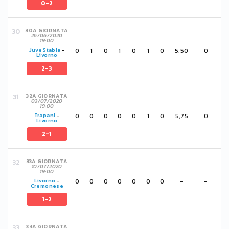
0-2
30A GIORNATA
26/06/2020
19:00
0
1
0
1
0
1
0
5,50
0
Juve Stabia
-
Livorno
2-3
32A GIORNATA
03/07/2020
19:00
0
0
0
0
0
1
0
5,75
0
Trapani
-
Livorno
2-1
33A GIORNATA
10/07/2020
19:00
0
0
0
0
0
0
0
-
-
Livorno
-
Cremonese
1-2
34A GIORNATA