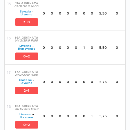
15A GIORNATA
07/12/2019 14:00
Spezia
-
0
0
0
0
0
0
0
5,50
0
Livorno
2-0
16A GIORNATA
14/12/2019 17:00
Livorno
-
0
0
0
0
0
1
0
5,50
0
Benevento
0-2
17A GIORNATA
21/12/2019 14:00
Crotone
-
0
0
0
0
0
0
0
5,75
0
Livorno
2-1
18A GIORNATA
26/12/2019 14:00
Livorno
-
0
0
0
0
0
0
1
5,25
0
Pescara
0-2