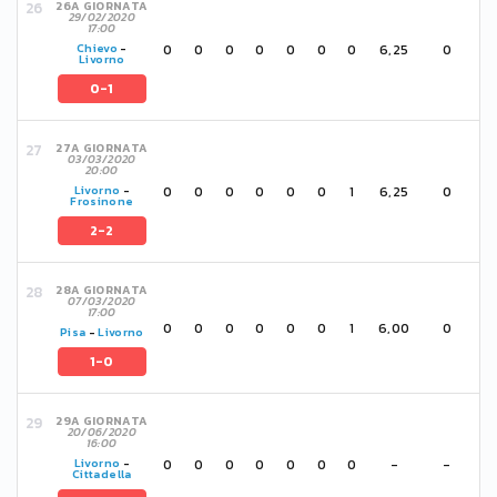
26A GIORNATA
29/02/2020
17:00
0
0
0
0
0
0
0
6,25
0
Chievo
-
Livorno
0-1
27A GIORNATA
03/03/2020
20:00
0
0
0
0
0
0
1
6,25
0
Livorno
-
Frosinone
2-2
28A GIORNATA
07/03/2020
17:00
0
0
0
0
0
0
1
6,00
0
Pisa
-
Livorno
1-0
29A GIORNATA
20/06/2020
16:00
0
0
0
0
0
0
0
-
-
Livorno
-
Cittadella