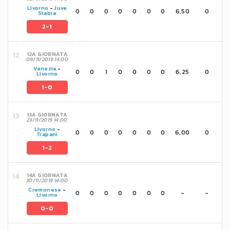
Livorno
-
Juve
0
0
0
0
0
0
0
6,50
0
Stabia
2-1
12A GIORNATA
09/11/2019 14:00
Venezia
-
0
0
1
0
0
0
0
6,25
0
Livorno
1-0
13A GIORNATA
23/11/2019 14:00
Livorno
-
0
0
0
0
0
0
0
6,00
0
Trapani
1-2
14A GIORNATA
30/11/2019 14:00
Cremonese
-
0
0
0
0
0
0
0
-
-
Livorno
0-0