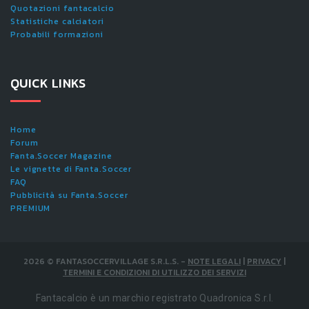
Quotazioni fantacalcio
Statistiche calciatori
Probabili formazioni
QUICK LINKS
Home
Forum
Fanta.Soccer Magazine
Le vignette di Fanta.Soccer
FAQ
Pubblicità su Fanta.Soccer
PREMIUM
2026
©
FANTASOCCERVILLAGE S.R.L.S.
-
NOTE LEGALI
|
PRIVACY
|
TERMINI E CONDIZIONI DI UTILIZZO DEI SERVIZI
Fantacalcio è un marchio registrato Quadronica S.r.l.