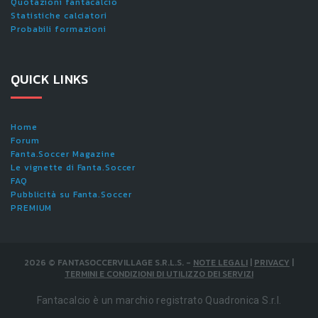
Quotazioni fantacalcio
Statistiche calciatori
Probabili formazioni
QUICK LINKS
Home
Forum
Fanta.Soccer Magazine
Le vignette di Fanta.Soccer
FAQ
Pubblicità su Fanta.Soccer
PREMIUM
2026
©
FANTASOCCERVILLAGE S.R.L.S.
-
NOTE LEGALI
|
PRIVACY
|
TERMINI E CONDIZIONI DI UTILIZZO DEI SERVIZI
Fantacalcio è un marchio registrato Quadronica S.r.l.