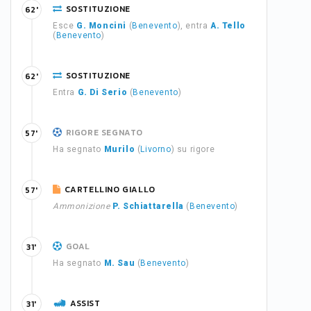
SOSTITUZIONE
62'
Esce
G. Moncini
(
Benevento
), entra
A. Tello
(
Benevento
)
SOSTITUZIONE
62'
Entra
G. Di Serio
(
Benevento
)
RIGORE SEGNATO
57'
Ha segnato
Murilo
(
Livorno
) su rigore
CARTELLINO GIALLO
57'
Ammonizione
P. Schiattarella
(
Benevento
)
GOAL
31'
Ha segnato
M. Sau
(
Benevento
)
ASSIST
31'