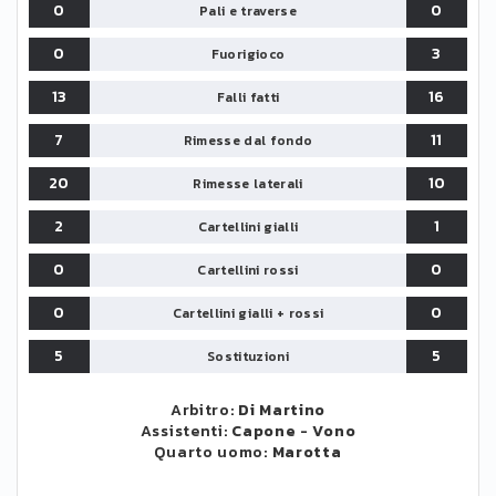
0
0
Pali e traverse
0
3
Fuorigioco
13
16
Falli fatti
7
11
Rimesse dal fondo
20
10
Rimesse laterali
2
1
Cartellini gialli
0
0
Cartellini rossi
0
0
Cartellini gialli + rossi
5
5
Sostituzioni
Arbitro:
Di Martino
Assistenti:
Capone
-
Vono
Quarto uomo:
Marotta