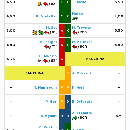
6,50
C
C
T. Awua
5,50
(62')
Murilo
6,50
B. Abdallah
C
C
6,00
M. Sau
M. Trovato
8,00
A
C
5,50
(81')
(70')
R. Insigne
M. Pallecchi
6,50
A
C
5,50
(71')
(90')
G. Moncini
6,75
A
PANCHINA
(62')
PANCHINA
P
A. Plizzari
-
-
N. Manfredini
P
P
F. Neri
-
-
P. Gori
P
D
E. Delprato
-
A. Fremura
-
B. Gyamfi
D
D
s.v.
(90')
C. Pastina