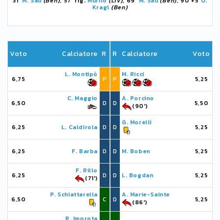
31'
M. Sau
(Ben)
, 57' rig.
Murilo
(Liv)
, 69'
M. Sau
(Ben)
, 90'+5
O.
Kragl
(Ben)
Voto
Calciatore
R
R
Calciatore
Voto
L. Montipò
M. Ricci
6,75
P
P
5,25
C. Maggio
A. Porcino
6,50
D
D
5,50
(90')
G. Morelli
6,25
L. Caldirola
D
D
5,25
6,25
F. Barba
D
D
M. Boben
5,25
F. Rillo
6,25
D
D
L. Bogdan
5,25
(71')
P. Schiattarella
A. Marie-Sainte
6,50
C
D
5,25
(86')
R. Improta