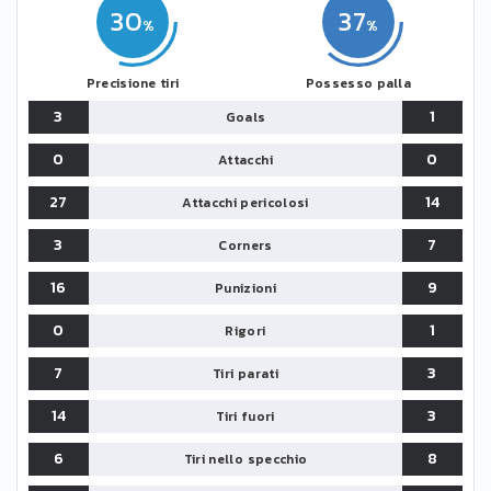
30
37
Precisione tiri
Possesso palla
3
1
Goals
0
0
Attacchi
27
14
Attacchi pericolosi
3
7
Corners
16
9
Punizioni
0
1
Rigori
7
3
Tiri parati
14
3
Tiri fuori
6
8
Tiri nello specchio