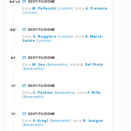
SOSTITUZIONE
90'+2
Esce
M. Pallecchi
(
Livorno
), entra
A. Fremura
(
Livorno
)
SOSTITUZIONE
86'
Entra
G. Ruggiero
(
Livorno
), esce
A. Marie-
Sainte
(
Livorno
)
SOSTITUZIONE
81'
Esce
M. Sau
(
Benevento
), entra
L. Del Pinto
(
Benevento
)
SOSTITUZIONE
71'
Entra
C. Pastina
(
Benevento
), esce
F. Rillo
(
Benevento
)
SOSTITUZIONE
71'
Entra
O. Kragl
(
Benevento
), esce
R. Insigne
(
Benevento
)