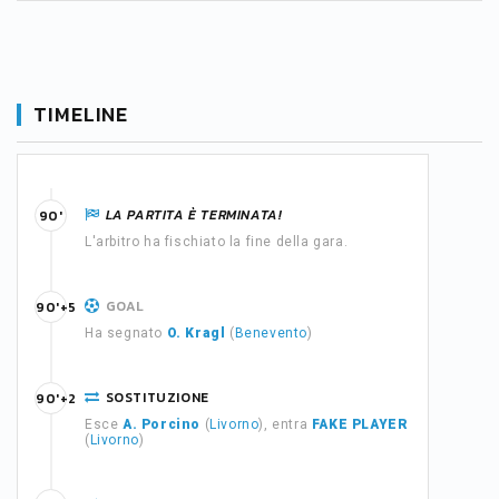
TIMELINE
LA PARTITA È TERMINATA!
90'
L'arbitro ha fischiato la fine della gara.
GOAL
90'+5
Ha segnato
O. Kragl
(
Benevento
)
SOSTITUZIONE
90'+2
Esce
A. Porcino
(
Livorno
), entra
FAKE PLAYER
(
Livorno
)