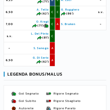
6,25
D
C
A. Luci
-
(71')
A. Tello
G. Ruggiero
6,50
C
C
s.v.
(62')
(86')
O. Kragl
7,00
C
A
S. Braken
-
(71')
L. Del Pinto
s.v.
C
(81')
-
S. Sanogo
A
G. Di Serio
6,50
A
(62')
LEGENDA BONUS/MALUS
Gol Segnato
Rigore Segnato
Gol Subito
Rigore Sbagliato
Autorete
Rigore Parato