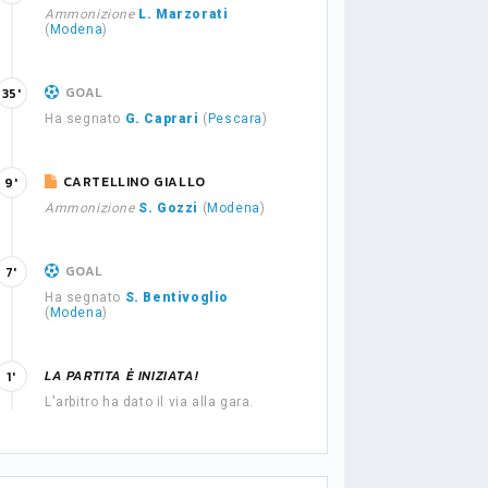
Ammonizione
L. Marzorati
(
Modena
)
GOAL
35'
Ha segnato
G. Caprari
(
Pescara
)
CARTELLINO GIALLO
9'
Ammonizione
S. Gozzi
(
Modena
)
GOAL
7'
Ha segnato
S. Bentivoglio
(
Modena
)
LA PARTITA È INIZIATA!
1'
L'arbitro ha dato il via alla gara.