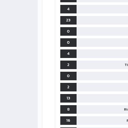
4
23
0
0
4
2
T
0
2
13
8
Ri
16