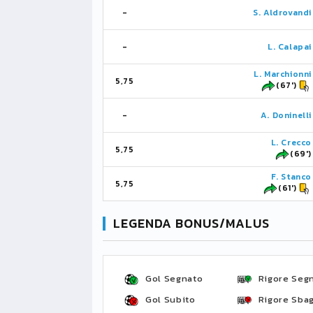
-
S. Aldrovandi
-
L. Calapai
L. Marchionni
5,75
(67')
-
A. Doninelli
L. Crecco
5,75
(69')
F. Stanco
5,75
(61')
LEGENDA BONUS/MALUS
Gol Segnato
Rigore Seg
Gol Subito
Rigore Sbag