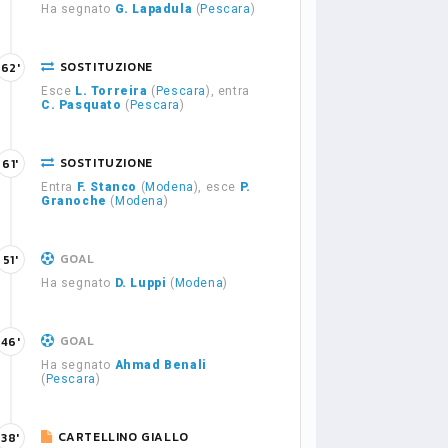
Ha segnato
G. Lapadula
(
Pescara
)
SOSTITUZIONE
62'
Esce
L. Torreira
(
Pescara
), entra
C. Pasquato
(
Pescara
)
SOSTITUZIONE
61'
Entra
F. Stanco
(
Modena
), esce
P.
Granoche
(
Modena
)
GOAL
51'
Ha segnato
D. Luppi
(
Modena
)
GOAL
46'
Ha segnato
Ahmad Benali
(
Pescara
)
CARTELLINO GIALLO
38'