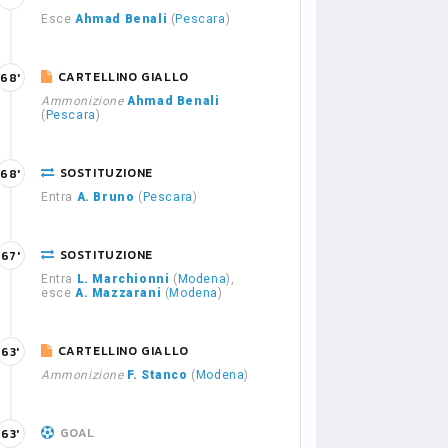
Esce
Ahmad Benali
(
Pescara
)
CARTELLINO GIALLO
68'
Ammonizione
Ahmad Benali
(
Pescara
)
SOSTITUZIONE
68'
Entra
A. Bruno
(
Pescara
)
SOSTITUZIONE
67'
Entra
L. Marchionni
(
Modena
),
esce
A. Mazzarani
(
Modena
)
CARTELLINO GIALLO
63'
Ammonizione
F. Stanco
(
Modena
)
GOAL
63'