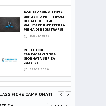
BONUS CASINÒ SENZA
DEPOSITO PER I TIFOSI
DI CALCIO: COME
VALUTARE UN’OFFERTA
PRIMA DI REGISTRARSI
03/06/2026
RETTIFICHE
FANTACALCIO 38A
GIORNATA SERIEA
2025-26
28/05/2026
LASSIFICHE CAMPIONATI
SERIE A
PREMIER L
CLASSIFICA