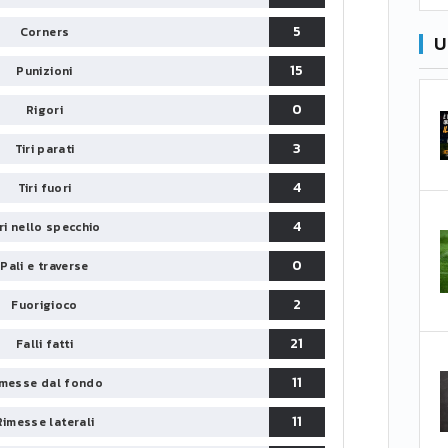
5
Corners
U
15
Punizioni
0
Rigori
3
Tiri parati
4
Tiri fuori
4
iri nello specchio
0
Pali e traverse
2
Fuorigioco
21
Falli fatti
11
messe dal fondo
11
Rimesse laterali