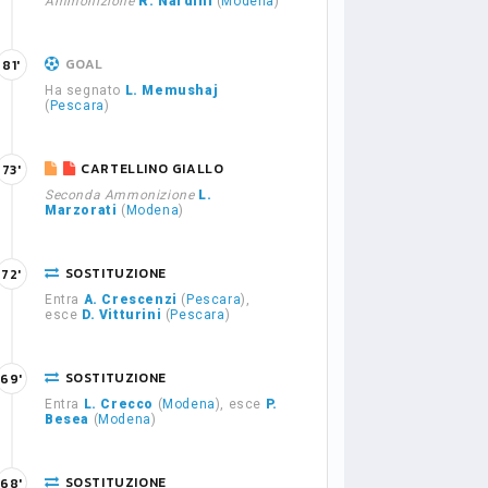
Ammonizione
R. Nardini
(
Modena
)
GOAL
81'
Ha segnato
L. Memushaj
(
Pescara
)
CARTELLINO GIALLO
73'
Seconda Ammonizione
L.
Marzorati
(
Modena
)
SOSTITUZIONE
72'
Entra
A. Crescenzi
(
Pescara
),
esce
D. Vitturini
(
Pescara
)
SOSTITUZIONE
69'
Entra
L. Crecco
(
Modena
), esce
P.
Besea
(
Modena
)
SOSTITUZIONE
68'