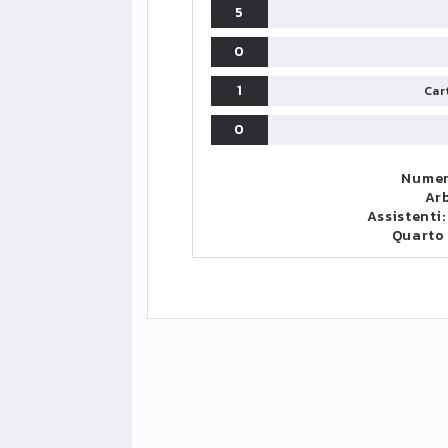
5
0
1
Cart
0
Numer
Arb
Assistenti
Quarto
LIGUE1
CLASSIFICA
CLASSIFI