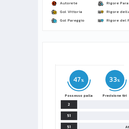
Autorete
Rigore Para
Gol Vittoria
Rigore della
Gol Pareggio
Rigore del 
47
33
Possesso palla
Precisione tiri
2
51
51
At