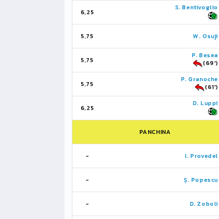
S. Bentivoglio
6,25
5,75
W. Osuji
P. Besea
5,75
(69')
P. Granoche
5,75
(61')
D. Luppi
6,25
PANCHINA
-
I. Provedel
-
Ș. Popescu
-
D. Zoboli