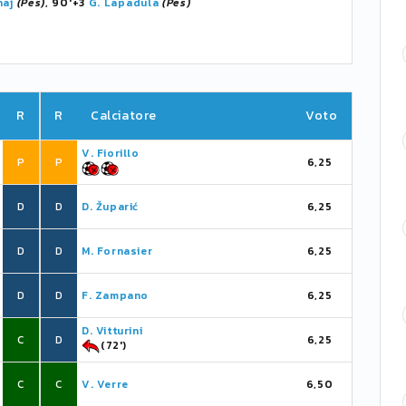
haj
(Pes)
, 90'+3
G. Lapadula
(Pes)
R
R
Calciatore
Voto
V. Fiorillo
P
P
6,25
D
D
D. Župarić
6,25
D
D
M. Fornasier
6,25
D
D
F. Zampano
6,25
D. Vitturini
C
D
6,25
(72')
C
C
V. Verre
6,50