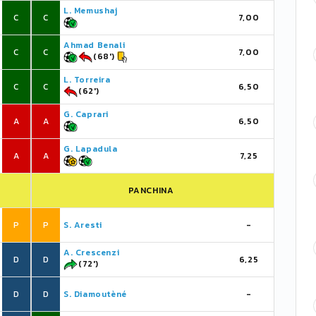
L. Memushaj
C
C
7,00
Ahmad Benali
C
C
7,00
(68')
L. Torreira
C
C
6,50
(62')
G. Caprari
A
A
6,50
G. Lapadula
A
A
7,25
PANCHINA
P
P
S. Aresti
-
A. Crescenzi
D
D
6,25
(72')
D
D
S. Diamoutèné
-