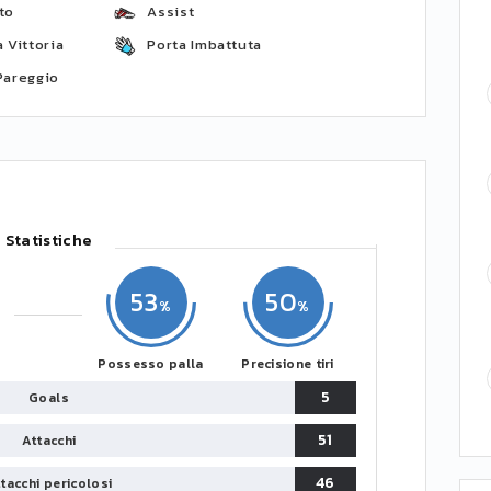
to
Assist
 Vittoria
Porta Imbattuta
Pareggio
Statistiche
53
50
Possesso palla
Precisione tiri
5
Goals
51
Attacchi
46
tacchi pericolosi