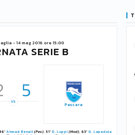
T
raglia -
14 mag 2016 ore 15:00
RNATA SERIE B
2
5
VS
Pescara
 46'
Ahmad Benali
(Pes)
, 51'
D. Luppi
(Mod)
, 63'
G. Lapadula