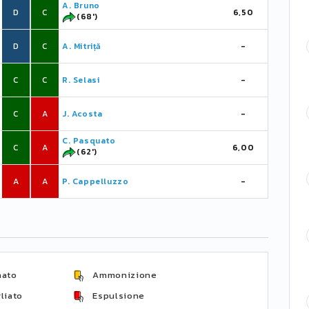
A. Bruno
D
C
6,50
(68')
D
C
A. Mitriță
-
C
C
R. Selasi
-
C
A
J. Acosta
-
C. Pasquato
C
A
6,00
(62')
A
A
P. Cappelluzzo
-
nato
Ammonizione
liato
Espulsione