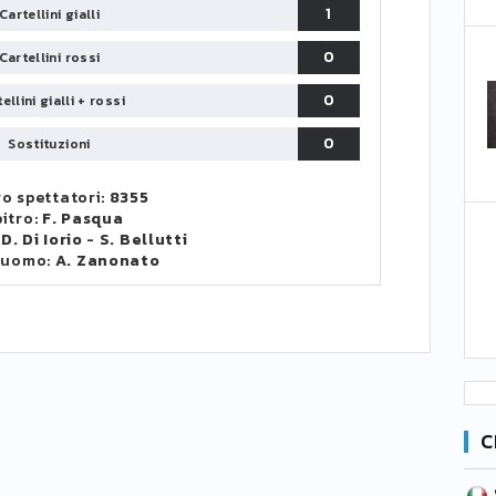
1
Cartellini gialli
0
Cartellini rossi
0
ellini gialli + rossi
0
Sostituzioni
o spettatori:
8355
itro:
F. Pasqua
:
D. Di Iorio
-
S. Bellutti
 uomo:
A. Zanonato
C
SERIE B
CA
CLASSIFICA