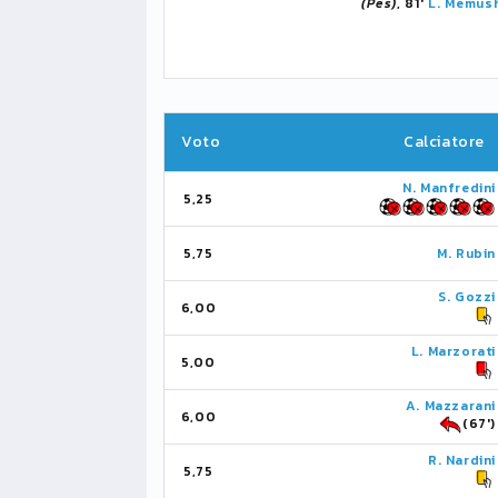
(Pes)
, 81'
L. Memus
Voto
Calciatore
N. Manfredini
5,25
5,75
M. Rubin
S. Gozzi
6,00
L. Marzorati
5,00
A. Mazzarani
6,00
(67')
R. Nardini
5,75