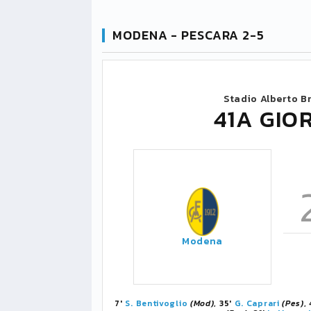
MODENA - PESCARA 2-5
Stadio Alberto B
41A GIO
Modena
7'
S. Bentivoglio
(Mod)
, 35'
G. Caprari
(Pes)
,