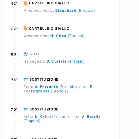
CARTELLINO GIALLO
82'
Ammonizione
L. Blanchard
(
Brescia
)
CARTELLINO GIALLO
82'
Ammonizione
N. Citro
(
Trapani
)
GOAL
80'
Ha segnato
D. Curiale
(
Trapani
)
SOSTITUZIONE
78'
Entra
A. Ferrante
(
Brescia
), esce
E.
Torregrossa
(
Brescia
)
SOSTITUZIONE
70'
Entra
N. Citro
(
Trapani
), esce
A. Barillà
(
Trapani
)