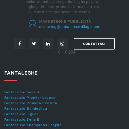
online al fantacalcio gratis. Leghe private,
leghe pubbliche, probabili formazioni, voti
live, statistiche, quotazioni calciatori.
MARKETING E PUBBLICITÀ
marketing@fantasoccevillage.com
CONTATTACI
- 10.1.0.204
FANTALEGHE
Fantacalcio Serie A
Fantacalcio Premier League
Fantacalcio Primera Division
Fantacalcio Bundesliga
Fantacalcio Ligue1
Fantacalcio Serie B
Fantacalcio Champions League