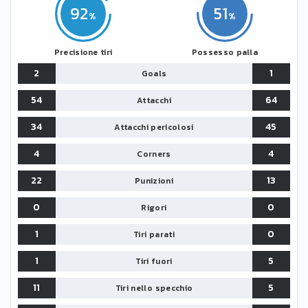
92
51
Precisione tiri
Possesso palla
2
1
Goals
54
64
Attacchi
34
45
Attacchi pericolosi
4
4
Corners
22
13
Punizioni
0
0
Rigori
1
0
Tiri parati
1
5
Tiri fuori
11
5
Tiri nello specchio