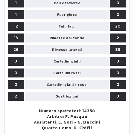
1
0
Pali e traverse
1
2
Fuorigioco
12
20
Falli fatti
13
2
Rimesse dal fondo
26
33
Rimesse laterali
3
3
Cartellini gialli
0
0
Cartellini rossi
0
0
Cartellini gialli + rossi
2
3
Sostituzioni
Numero spettatori:
14358
Arbitro:
F. Pasqua
Assistenti:
L. Gori
-
G. Baccini
Quarto uomo:
D. Chiffi