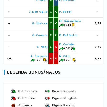
-
S. Mauri
C
D
P. Visconti
-
-
J. Dall'Oglio
C
C
F. Rossi
-
M. Ciaramitaro
-
G. Sbrissa
C
C
5,75
(54')
-
G. Camara
C
C
D. Raffaello
-
D. Curiale
-
E. Ndoj
C
A
6,25
(61')
A. Ferrante
N. Citro
s.v.
A
A
5,75
(78')
(70')
LEGENDA BONUS/MALUS
Gol Segnato
Rigore Segnato
Gol Subito
Rigore Sbagliato
Autorete
Rigore Parato