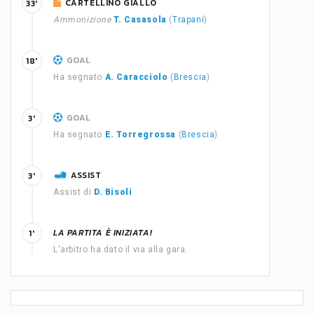
CARTELLINO GIALLO
33'
Ammonizione
T. Casasola
(
Trapani
)
GOAL
18'
Ha segnato
A. Caracciolo
(
Brescia
)
GOAL
3'
Ha segnato
E. Torregrossa
(
Brescia
)
ASSIST
3'
Assist di
D. Bisoli
LA PARTITA È INIZIATA!
1'
L'arbitro ha dato il via alla gara.