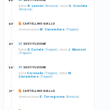
SOSTITUZIONE
69'
Entra
N. Lancini
(
Brescia
), esce
G. Crociata
(
Brescia
)
CARTELLINO GIALLO
63'
Ammonizione
M. Ciaramitaro
(
Trapani
)
SOSTITUZIONE
61'
Entra
D. Curiale
(
Trapani
), esce
J. Manconi
(
Trapani
)
SOSTITUZIONE
54'
Esce
Coronado
(
Trapani
), entra
M.
Ciaramitaro
(
Trapani
)
CARTELLINO GIALLO
37'
Ammonizione
E. Torregrossa
(
Brescia
)