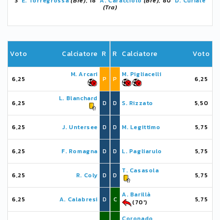
3'
E. Torregrossa
(Bre)
, 18'
A. Caracciolo
(Bre)
, 80'
D. Curiale
(Tra)
Voto
Calciatore
R
R
Calciatore
Voto
M. Arcari
M. Pigliacelli
6,25
P
P
6,25
L. Blanchard
6,25
D
D
S. Rizzato
5,50
6,25
J. Untersee
D
D
M. Legittimo
5,75
6,25
F. Romagna
D
D
L. Pagliarulo
5,75
T. Casasola
6,25
R. Coly
D
D
5,75
A. Barillà
6,25
A. Calabresi
D
C
5,75
(70')
Coronado