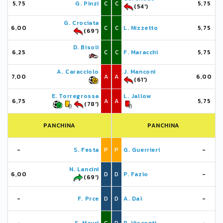
5,75
G. Pinzi
C
C
5,75
(54')
G. Crociata
6,00
C
C
L. Nizzetto
5,75
(69')
D. Bisoli
6,25
C
C
F. Maracchi
5,75
A. Caracciolo
J. Manconi
7,00
A
A
6,00
(61')
E. Torregrossa
L. Jallow
6,75
A
A
5,75
(78')
PANCHINA
PANCHINA
-
S. Festa
P
P
G. Guerrieri
-
N. Lancini
6,00
D
D
P. Fazio
-
(69')
-
F. Prce
D
D
A. Daì
-