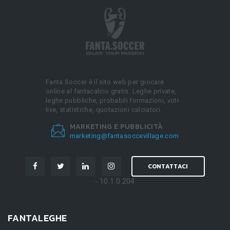
Fanta.Soccer è il sito web per giocare
online al fantacalcio gratis. Leghe private,
leghe pubbliche, probabili formazioni, voti
live, statistiche, quotazioni calciatori.
MARKETING E PUBBLICITÀ
marketing@fantasoccevillage.com
CONTATTACI
- 10.1.0.204
FANTALEGHE