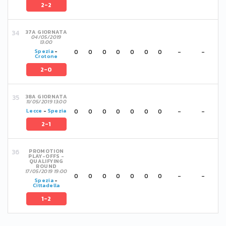
2-2
37A GIORNATA
04/05/2019
13:00
0
0
0
0
0
0
0
-
-
Spezia
-
Crotone
2-0
38A GIORNATA
11/05/2019 13:00
0
0
0
0
0
0
0
-
-
Lecce
-
Spezia
2-1
PROMOTION
PLAY-OFFS -
QUALIFYING
ROUND
17/05/2019 19:00
0
0
0
0
0
0
0
-
-
Spezia
-
Cittadella
1-2