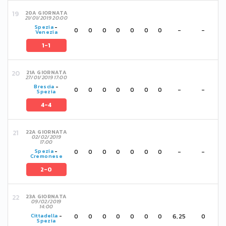
20A GIORNATA
21/01/2019 20:00
Spezia
-
0
0
0
0
0
0
0
-
-
Venezia
1-1
21A GIORNATA
27/01/2019 17:00
Brescia
-
0
0
0
0
0
0
0
-
-
Spezia
4-4
22A GIORNATA
02/02/2019
17:00
0
0
0
0
0
0
0
-
-
Spezia
-
Cremonese
2-0
23A GIORNATA
09/02/2019
14:00
0
0
0
0
0
0
0
6,25
0
Cittadella
-
Spezia