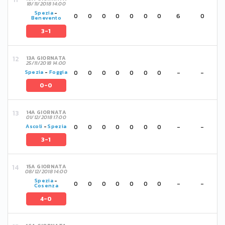
18/11/2018 14:00
Spezia
-
0
0
0
0
0
0
0
6
0
Benevento
3-1
13A GIORNATA
25/11/2018 14:00
0
0
0
0
0
0
0
-
-
Spezia
-
Foggia
0-0
14A GIORNATA
01/12/2018 17:00
0
0
0
0
0
0
0
-
-
Ascoli
-
Spezia
3-1
15A GIORNATA
08/12/2018 14:00
Spezia
-
0
0
0
0
0
0
0
-
-
Cosenza
4-0