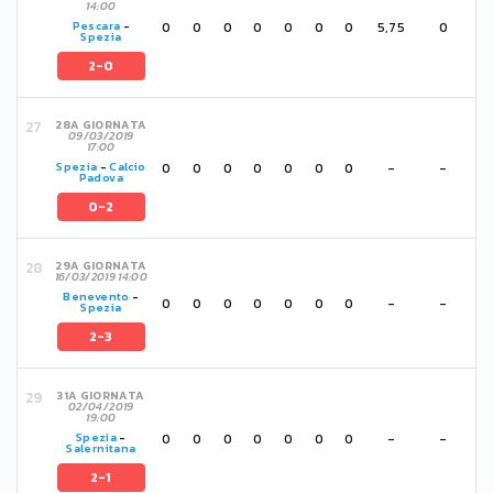
14:00
0
0
0
0
0
0
0
5,75
0
Pescara
-
Spezia
2-0
28A GIORNATA
09/03/2019
17:00
0
0
0
0
0
0
0
-
-
Spezia
-
Calcio
Padova
0-2
29A GIORNATA
16/03/2019 14:00
Benevento
-
0
0
0
0
0
0
0
-
-
Spezia
2-3
31A GIORNATA
02/04/2019
19:00
0
0
0
0
0
0
0
-
-
Spezia
-
Salernitana
2-1