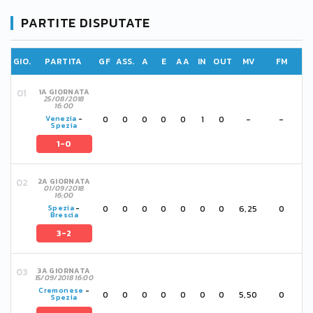
PARTITE DISPUTATE
GIO.
PARTITA
GF
ASS.
A
E
AA
IN
OUT
MV
FM
1A GIORNATA
25/08/2018
16:00
0
0
0
0
0
1
0
-
-
Venezia
-
Spezia
1-0
2A GIORNATA
01/09/2018
16:00
0
0
0
0
0
0
0
6,25
0
Spezia
-
Brescia
3-2
3A GIORNATA
15/09/2018 16:00
Cremonese
-
0
0
0
0
0
0
0
5,50
0
Spezia