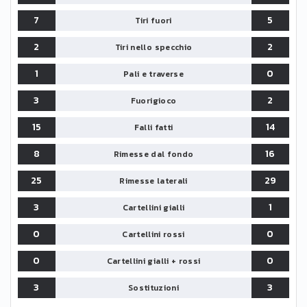
7
5
Tiri fuori
2
2
Tiri nello specchio
1
0
Pali e traverse
3
2
Fuorigioco
15
14
Falli fatti
8
16
Rimesse dal fondo
25
29
Rimesse laterali
3
1
Cartellini gialli
0
0
Cartellini rossi
0
0
Cartellini gialli + rossi
3
3
Sostituzioni