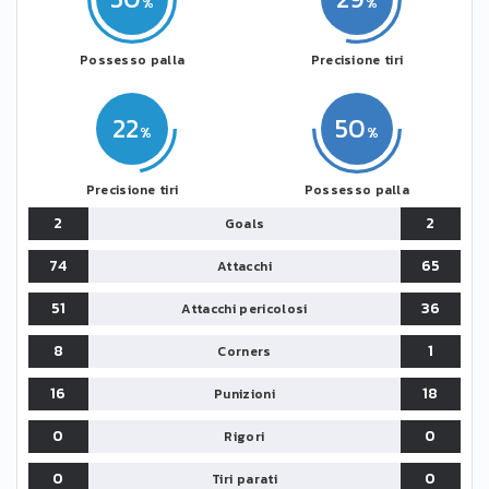
Possesso palla
Precisione tiri
22
50
Precisione tiri
Possesso palla
2
2
Goals
74
65
Attacchi
51
36
Attacchi pericolosi
8
1
Corners
16
18
Punizioni
0
0
Rigori
0
0
Tiri parati