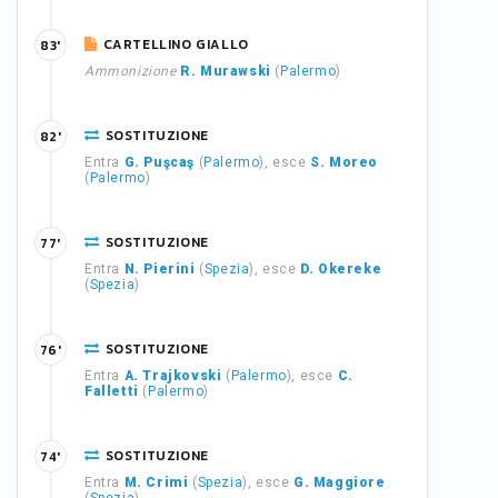
CARTELLINO GIALLO
83'
Ammonizione
R. Murawski
(
Palermo
)
SOSTITUZIONE
82'
Entra
G. Puşcaş
(
Palermo
), esce
S. Moreo
(
Palermo
)
SOSTITUZIONE
77'
Entra
N. Pierini
(
Spezia
), esce
D. Okereke
(
Spezia
)
SOSTITUZIONE
76'
Entra
A. Trajkovski
(
Palermo
), esce
C.
Falletti
(
Palermo
)
SOSTITUZIONE
74'
Entra
M. Crimi
(
Spezia
), esce
G. Maggiore