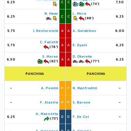
6,25
C
C
7,50
(74')
N. Haas
L. Mora
6,25
C
C
6,25
(88')
5,75
I. Nestorovski
A
A
A. Galabinov
6,00
C. Falletti
5,75
A
A
E. Gyasi
6,25
(76')
S. Moreo
D. Okereke
6,50
A
A
6,25
(82')
(77')
PANCHINA
PANCHINA
-
A. Pomini
P
P
N. Manfredini
-
-
F. Alastra
P
P
S. Barone
-
A. Mazzotta
6,25
D
D
F. De Col
-
(73')