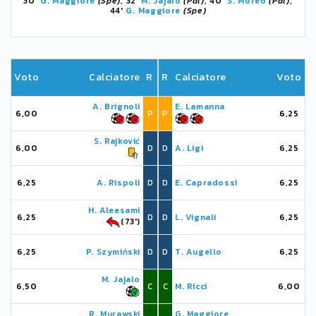
30'
G. Maggiore
(Spe)
, 32'
M. Jajalo
(Pal)
, 40'
S. Moreo
(Pal)
,
44'
G. Maggiore
(Spe)
Voto
Calciatore
R
R
Calciatore
Voto
A. Brignoli
E. Lamanna
6,00
P
P
6,25
S. Rajković
6,00
D
D
A. Ligi
6,25
6,25
A. Rispoli
D
D
E. Capradossi
6,25
H. Aleesami
6,25
D
D
L. Vignali
6,25
(73')
6,25
P. Szymiński
D
D
T. Augello
6,25
M. Jajalo
6,50
C
C
M. Ricci
6,00
R. Murawski
G. Maggiore