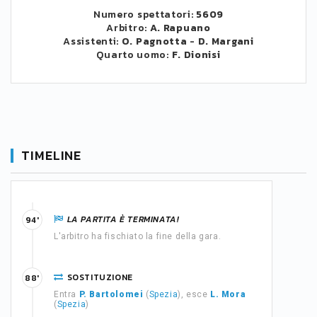
Numero spettatori:
5609
Arbitro:
A. Rapuano
Assistenti:
O. Pagnotta
-
D. Margani
Quarto uomo:
F. Dionisi
TIMELINE
LA PARTITA È TERMINATA!
94'
L'arbitro ha fischiato la fine della gara.
SOSTITUZIONE
88'
Entra
P. Bartolomei
(
Spezia
), esce
L. Mora
(
Spezia
)