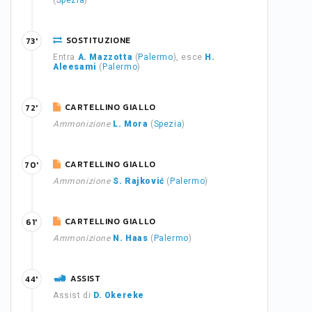
(
Spezia
)
SOSTITUZIONE
73'
Entra
A. Mazzotta
(
Palermo
), esce
H.
Aleesami
(
Palermo
)
CARTELLINO GIALLO
72'
Ammonizione
L. Mora
(
Spezia
)
CARTELLINO GIALLO
70'
Ammonizione
S. Rajković
(
Palermo
)
CARTELLINO GIALLO
61'
Ammonizione
N. Haas
(
Palermo
)
ASSIST
44'
Assist di
D. Okereke