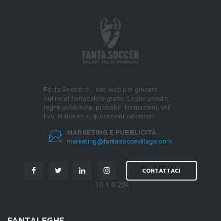
Fanta.Soccer è il sito web per giocare
online al fantacalcio gratis. Leghe private,
leghe pubbliche, probabili formazioni, voti
live, statistiche, quotazioni calciatori.
MARKETING E PUBBLICITÀ
marketing@fantasoccevillage.com
CONTATTACI
- 10.1.0.204
FANTALEGHE