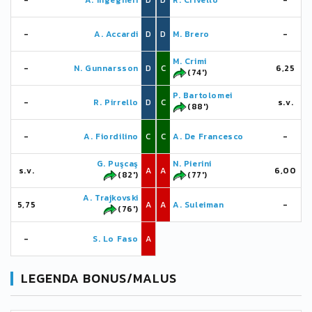
-
A. Ingegneri
D
D
R. Crivello
-
-
A. Accardi
D
D
M. Brero
-
M. Crimi
-
N. Gunnarsson
D
C
6,25
(74')
P. Bartolomei
-
R. Pirrello
D
C
s.v.
(88')
-
A. Fiordilino
C
C
A. De Francesco
-
G. Puşcaş
N. Pierini
s.v.
A
A
6,00
(82')
(77')
A. Trajkovski
5,75
A
A
A. Suleiman
-
(76')
-
S. Lo Faso
A
LEGENDA BONUS/MALUS