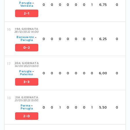
Perugia
-
0
0
0
0
0
0
1
6,75
0
Venezia
2-1
19A GIORNATA
26/12/2022 14:00
Benevento
-
0
0
0
0
0
0
1
6,25
0
Perugia
0-2
20A GIORNATA
14/01/2023 13:00
Perugia
-
0
0
0
0
0
0
0
6,00
0
Palermo
3-3
21A GIORNATA
21/01/2023 13:00
Parma
-
0
0
1
0
0
0
1
5,50
0
Perugia
2-0