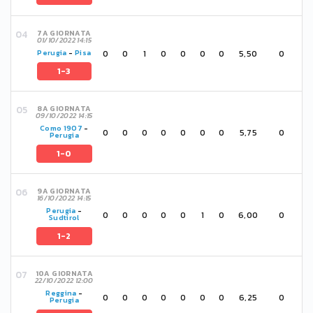
7A GIORNATA
01/10/2022 14:15
0
0
1
0
0
0
0
5,50
0
Perugia
-
Pisa
1-3
8A GIORNATA
09/10/2022 14:15
Como 1907
-
0
0
0
0
0
0
0
5,75
0
Perugia
1-0
9A GIORNATA
16/10/2022 14:15
Perugia
-
0
0
0
0
0
1
0
6,00
0
Sudtirol
1-2
10A GIORNATA
22/10/2022 12:00
Reggina
-
0
0
0
0
0
0
0
6,25
0
Perugia