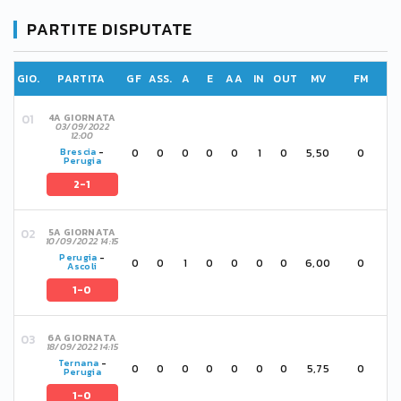
PARTITE DISPUTATE
GIO.
PARTITA
GF
ASS.
A
E
AA
IN
OUT
MV
FM
4A GIORNATA
03/09/2022
12:00
0
0
0
0
0
1
0
5,50
0
Brescia
-
Perugia
2-1
5A GIORNATA
10/09/2022 14:15
Perugia
-
0
0
1
0
0
0
0
6,00
0
Ascoli
1-0
6A GIORNATA
18/09/2022 14:15
Ternana
-
0
0
0
0
0
0
0
5,75
0
Perugia
1-0