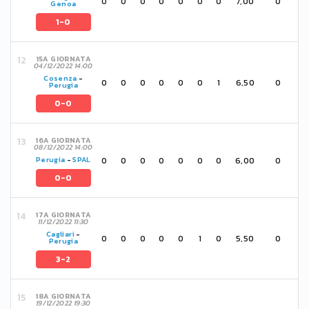
0
0
0
0
0
0
0
7,00
0
Genoa
1-0
15A GIORNATA
04/12/2022 14:00
Cosenza
-
0
0
0
0
0
0
1
6,50
0
Perugia
0-0
16A GIORNATA
08/12/2022 14:00
0
0
0
0
0
0
0
6,00
0
Perugia
-
SPAL
0-0
17A GIORNATA
11/12/2022 11:30
Cagliari
-
0
0
0
0
0
1
0
5,50
0
Perugia
3-2
18A GIORNATA
19/12/2022 19:30