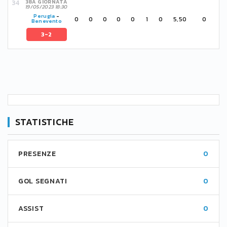
38A GIORNATA
19/05/2023 18:30
Perugia
-
0
0
0
0
0
1
0
5,50
0
Benevento
3-2
STATISTICHE
PRESENZE
0
GOL SEGNATI
0
ASSIST
0