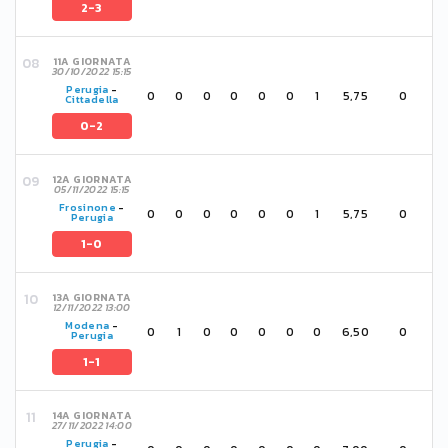
2-3
11A GIORNATA
30/10/2022 15:15
Perugia
-
0
0
0
0
0
0
1
5,75
0
Cittadella
0-2
12A GIORNATA
05/11/2022 15:15
Frosinone
-
0
0
0
0
0
0
1
5,75
0
Perugia
1-0
13A GIORNATA
12/11/2022 13:00
Modena
-
0
1
0
0
0
0
0
6,50
0
Perugia
1-1
14A GIORNATA
27/11/2022 14:00
Perugia
-