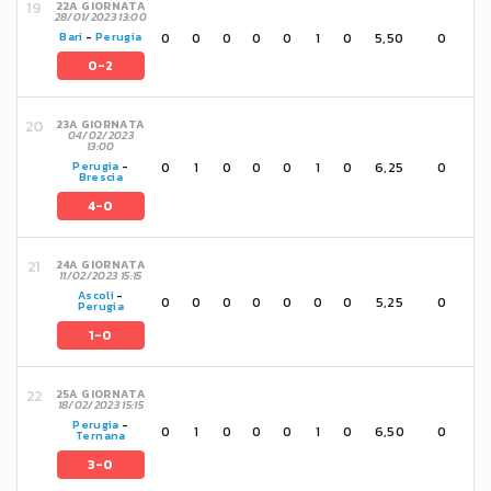
22A GIORNATA
28/01/2023 13:00
0
0
0
0
0
1
0
5,50
0
Bari
-
Perugia
0-2
23A GIORNATA
04/02/2023
13:00
0
1
0
0
0
1
0
6,25
0
Perugia
-
Brescia
4-0
24A GIORNATA
11/02/2023 15:15
Ascoli
-
0
0
0
0
0
0
0
5,25
0
Perugia
1-0
25A GIORNATA
18/02/2023 15:15
Perugia
-
0
1
0
0
0
1
0
6,50
0
Ternana
3-0