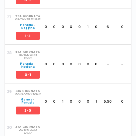
0-2
29A GIORNATA
05/04/2023 18:15
Perugia
-
0
0
0
0
0
1
0
6
0
Reggina
1-3
32A GIORNATA
10/04/2023
13:00
0
0
0
0
0
0
0
-
-
Perugia
-
Modena
0-1
33A GIORNATA
15/04/2023 12:00
Genoa
-
0
0
1
0
0
0
1
5,50
0
Perugia
2-0
34A GIORNATA
22/04/2023
12:00