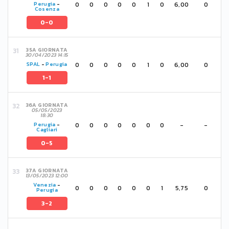
0
0
0
0
0
1
0
6,00
0
Perugia
-
Cosenza
0-0
35A GIORNATA
30/04/2023 14:15
0
0
0
0
0
1
0
6,00
0
SPAL
-
Perugia
1-1
36A GIORNATA
05/05/2023
18:30
0
0
0
0
0
0
0
-
-
Perugia
-
Cagliari
0-5
37A GIORNATA
13/05/2023 12:00
Venezia
-
0
0
0
0
0
0
1
5,75
0
Perugia
3-2