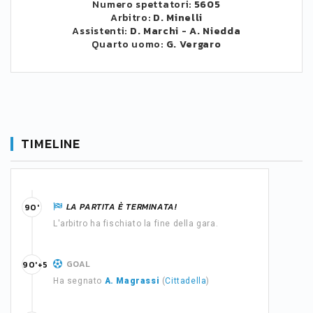
Numero spettatori:
5605
Arbitro:
D. Minelli
Assistenti:
D. Marchi
-
A. Niedda
Quarto uomo:
G. Vergaro
TIMELINE
LA PARTITA È TERMINATA!
90'
L'arbitro ha fischiato la fine della gara.
GOAL
90'+5
Ha segnato
A. Magrassi
(
Cittadella
)