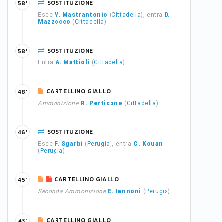
SOSTITUZIONE
58'
Esce
V. Mastrantonio
(
Cittadella
), entra
D.
Mazzocco
(
Cittadella
)
SOSTITUZIONE
58'
Entra
A. Mattioli
(
Cittadella
)
CARTELLINO GIALLO
48'
Ammonizione
R. Perticone
(
Cittadella
)
SOSTITUZIONE
46'
Esce
F. Sgarbi
(
Perugia
), entra
C. Kouan
(
Perugia
)
CARTELLINO GIALLO
45'
Seconda Ammonizione
E. Iannoni
(
Perugia
)
CARTELLINO GIALLO
43'