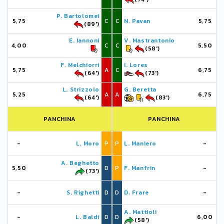
P. Bartolomei
5,75
C
C
N. Pavan
5,75
(89')
E. Iannoni
V. Mastrantonio
4,00
C
C
5,50
(58')
F. Melchiorri
I. Lores
5,75
A
C
6,75
(64')
(73')
L. Strizzolo
G. Beretta
5,25
A
A
6,75
(64')
(83')
PANCHINA
PANCHINA
-
L. Moro
P
P
L. Maniero
-
A. Beghetto
5,50
D
P
F. Manfrin
-
(73')
-
S. Righetti
D
D
D. Frare
-
A. Mattioli
-
L. Baldi
D
D
6,00
(58')