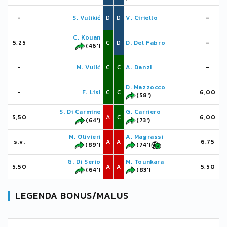
-
S. Vulikić
D
D
V. Ciriello
-
C. Kouan
5,25
C
D
D. Del Fabro
-
(46')
-
M. Vulić
C
C
A. Danzi
-
D. Mazzocco
-
F. Lisi
C
C
6,00
(58')
S. Di Carmine
G. Carriero
5,50
A
C
6,00
(64')
(73')
M. Olivieri
A. Magrassi
s.v.
A
A
6,75
(89')
(74')
G. Di Serio
M. Tounkara
5,50
A
A
5,50
(64')
(83')
LEGENDA BONUS/MALUS