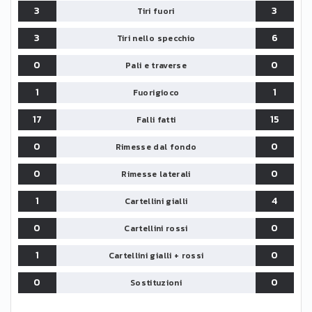
3
3
Tiri fuori
3
6
Tiri nello specchio
0
0
Pali e traverse
1
1
Fuorigioco
17
15
Falli fatti
0
0
Rimesse dal fondo
0
0
Rimesse laterali
1
4
Cartellini gialli
0
0
Cartellini rossi
1
0
Cartellini gialli + rossi
0
0
Sostituzioni