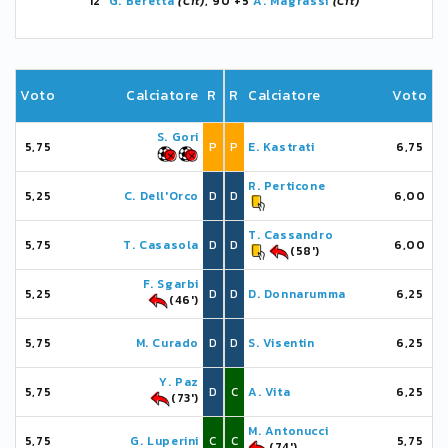
12'
G. Beretta
(Cit)
, 90'+5
A. Magrassi
(Cit)
Voto
Calciatore
R
R
Calciatore
Voto
S. Gori
5,75
P
P
E. Kastrati
6,75
R. Perticone
5,25
C. Dell'Orco
D
D
6,00
T. Cassandro
5,75
T. Casasola
D
D
6,00
(58')
F. Sgarbi
5,25
D
D
D. Donnarumma
6,25
(46')
5,75
M. Curado
D
D
S. Visentin
6,25
Y. Paz
5,75
D
C
A. Vita
6,25
(73')
M. Antonucci
5,75
G. Luperini
C
C
5,75
(74')