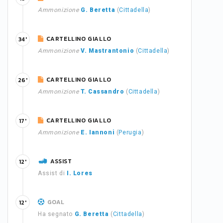
Ammonizione
G. Beretta
(
Cittadella
)
CARTELLINO GIALLO
34'
Ammonizione
V. Mastrantonio
(
Cittadella
)
CARTELLINO GIALLO
26'
Ammonizione
T. Cassandro
(
Cittadella
)
CARTELLINO GIALLO
17'
Ammonizione
E. Iannoni
(
Perugia
)
ASSIST
12'
Assist di
I. Lores
GOAL
12'
Ha segnato
G. Beretta
(
Cittadella
)