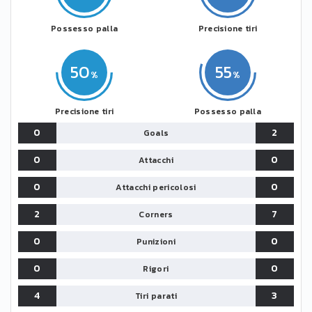
Possesso palla
Precisione tiri
50
55
Precisione tiri
Possesso palla
0
2
Goals
0
0
Attacchi
0
0
Attacchi pericolosi
2
7
Corners
0
0
Punizioni
0
0
Rigori
4
3
Tiri parati