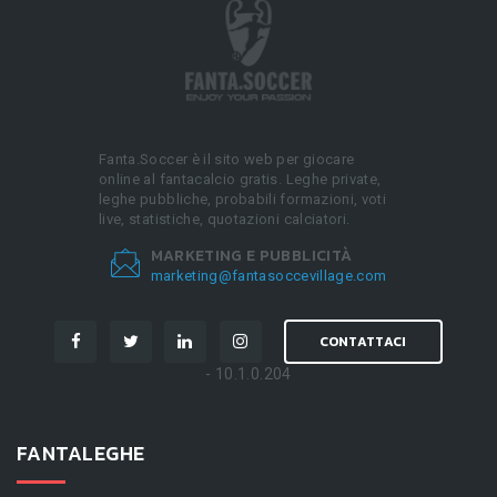
Fanta.Soccer è il sito web per giocare
online al fantacalcio gratis. Leghe private,
leghe pubbliche, probabili formazioni, voti
live, statistiche, quotazioni calciatori.
MARKETING E PUBBLICITÀ
marketing@fantasoccevillage.com
CONTATTACI
- 10.1.0.204
FANTALEGHE