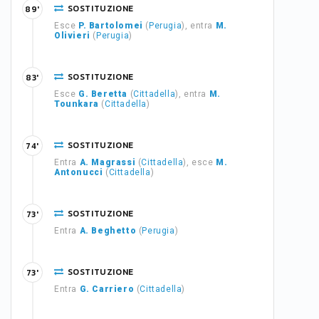
SOSTITUZIONE
89'
Esce
P. Bartolomei
(
Perugia
), entra
M.
Olivieri
(
Perugia
)
SOSTITUZIONE
83'
Esce
G. Beretta
(
Cittadella
), entra
M.
Tounkara
(
Cittadella
)
SOSTITUZIONE
74'
Entra
A. Magrassi
(
Cittadella
), esce
M.
Antonucci
(
Cittadella
)
SOSTITUZIONE
73'
Entra
A. Beghetto
(
Perugia
)
SOSTITUZIONE
73'
Entra
G. Carriero
(
Cittadella
)