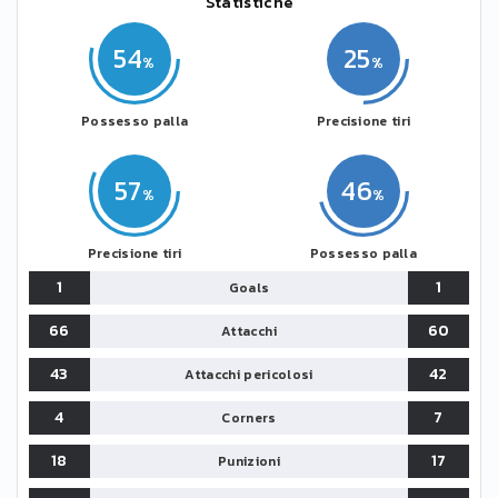
Statistiche
54
25
Possesso palla
Precisione tiri
57
46
Precisione tiri
Possesso palla
1
1
Goals
66
60
Attacchi
43
42
Attacchi pericolosi
4
7
Corners
18
17
Punizioni