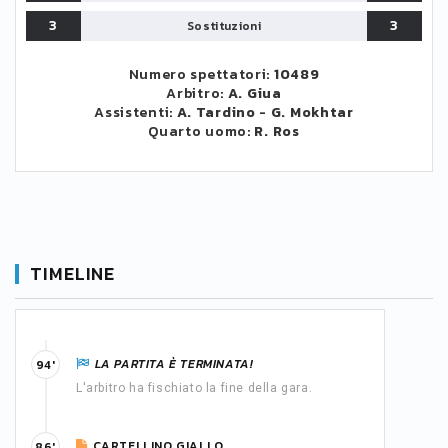
3
3
Sostituzioni
Numero spettatori:
10489
Arbitro:
A. Giua
Assistenti:
A. Tardino
-
G. Mokhtar
Quarto uomo:
R. Ros
TIMELINE
LA PARTITA È TERMINATA!
94'
L'arbitro ha fischiato la fine della gara.
CARTELLINO GIALLO
86'