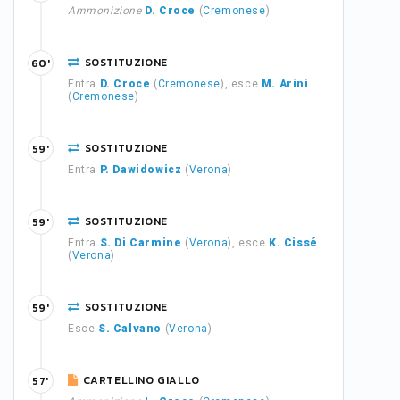
Ammonizione
D. Croce
(
Cremonese
)
SOSTITUZIONE
60'
Entra
D. Croce
(
Cremonese
), esce
M. Arini
(
Cremonese
)
SOSTITUZIONE
59'
Entra
P. Dawidowicz
(
Verona
)
SOSTITUZIONE
59'
Entra
S. Di Carmine
(
Verona
), esce
K. Cissé
(
Verona
)
SOSTITUZIONE
59'
Esce
S. Calvano
(
Verona
)
CARTELLINO GIALLO
57'