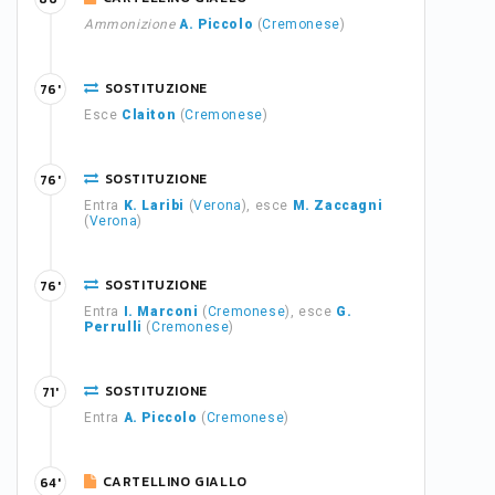
Ammonizione
A. Piccolo
(
Cremonese
)
SOSTITUZIONE
76'
Esce
Claiton
(
Cremonese
)
SOSTITUZIONE
76'
Entra
K. Laribi
(
Verona
), esce
M. Zaccagni
(
Verona
)
SOSTITUZIONE
76'
Entra
I. Marconi
(
Cremonese
), esce
G.
Perrulli
(
Cremonese
)
SOSTITUZIONE
71'
Entra
A. Piccolo
(
Cremonese
)
CARTELLINO GIALLO
64'