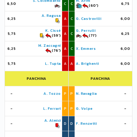
S. Colombatto
M. Arini
6,50
C
C
6,75
(60')
A. Ragusa
6,25
A
C
G. Castrovilli
6,00
K. Cissé
G. Perrulli
5,75
A
C
6,25
(59')
(71')
M. Zaccagni
6,25
A
C
X. Emmers
6,00
(76')
5,75
L. Tupta
A
A
A. Brighenti
6,00
PANCHINA
PANCHINA
-
A. Tozzo
P
P
N. Ravaglia
-
-
L. Ferrari
P
P
G. Volpe
-
A. Almici
-
D
D
F. Renzetti
-