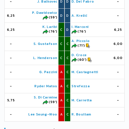
-
J. Balkovec
D
D
D. Del Fabro
-
P. Dawidowicz
6,25
D
D
A. Krešić
-
(59')
K. Laribi
I. Marconi
6,25
C
D
6,25
(76')
(76')
A. Piccolo
-
S. Gustafson
C
C
6,00
(71')
D. Croce
-
L. Henderson
C
C
6,00
(60')
-
G. Pazzini
A
C
M. Castagnetti
-
-
Ryder Matos
A
C
Strefezza
-
S. Di Carmine
5,75
A
C
M. Carretta
-
(59')
-
Lee Seung-Woo
A
C
R. Boultam
-