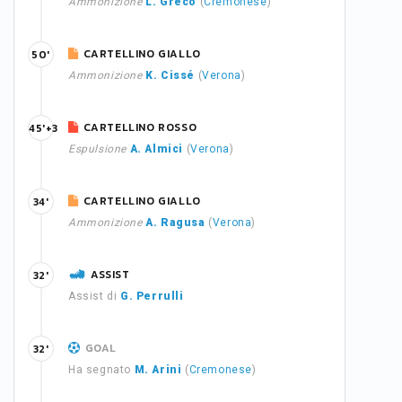
Ammonizione
L. Greco
(
Cremonese
)
CARTELLINO GIALLO
50'
Ammonizione
K. Cissé
(
Verona
)
CARTELLINO ROSSO
45'+3
Espulsione
A. Almici
(
Verona
)
CARTELLINO GIALLO
34'
Ammonizione
A. Ragusa
(
Verona
)
ASSIST
32'
Assist di
G. Perrulli
GOAL
32'
Ha segnato
M. Arini
(
Cremonese
)