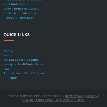
Voti fantacalcio
Quotazioni fantacalcio
Statistiche calciatori
Probabili formazioni
QUICK LINKS
Home
Forum
Fanta.Soccer Magazine
Le vignette di Fanta.Soccer
FAQ
Pubblicità su Fanta.Soccer
PREMIUM
2026
©
FANTASOCCERVILLAGE S.R.L.S.
-
NOTE LEGALI
|
PRIVACY
|
TERMINI E CONDIZIONI DI UTILIZZO DEI SERVIZI