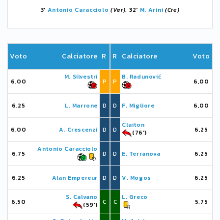
3'
Antonio Caracciolo
(Ver)
, 32'
M. Arini
(Cre)
Voto
Calciatore
R
R
Calciatore
Voto
M. Silvestri
B. Radunović
6,00
P
P
6,00
6,25
L. Marrone
D
D
F. Migliore
6,00
Claiton
6,00
A. Crescenzi
D
D
6,25
(76')
Antonio Caracciolo
6,75
D
D
E. Terranova
6,25
6,25
Alan Empereur
D
D
V. Mogos
6,25
S. Calvano
L. Greco
6,50
C
C
5,75
(59')