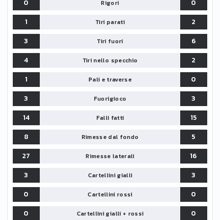
0
0
Rigori
1
2
Tiri parati
3
6
Tiri fuori
4
2
Tiri nello specchio
1
0
Pali e traverse
3
3
Fuorigioco
14
15
Falli fatti
8
5
Rimesse dal fondo
27
16
Rimesse laterali
3
3
Cartellini gialli
0
0
Cartellini rossi
0
0
Cartellini gialli + rossi