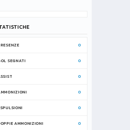
TATISTICHE
PRESENZE
0
GOL SEGNATI
0
ASSIST
0
AMMONIZIONI
0
ESPULSIONI
0
DOPPIE AMMONIZIONI
0