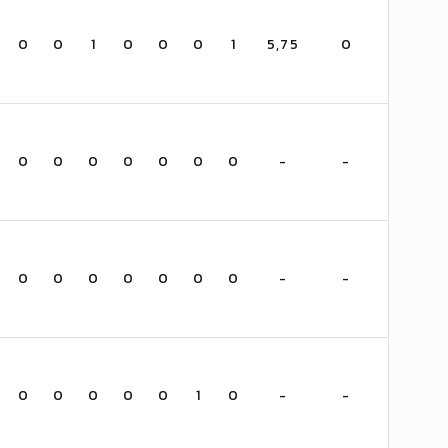
0
0
1
0
0
0
1
5,75
0
0
0
0
0
0
0
0
-
-
0
0
0
0
0
0
0
-
-
0
0
0
0
0
1
0
-
-