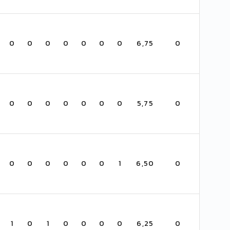
0
0
0
0
0
0
0
6,75
0
0
0
0
0
0
0
0
5,75
0
0
0
0
0
0
0
1
6,50
0
1
0
1
0
0
0
0
6,25
0