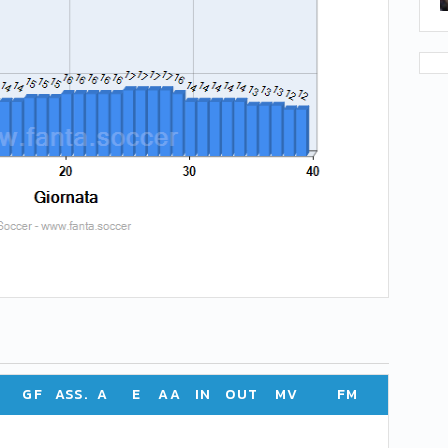
GF
ASS.
A
E
AA
IN
OUT
MV
FM