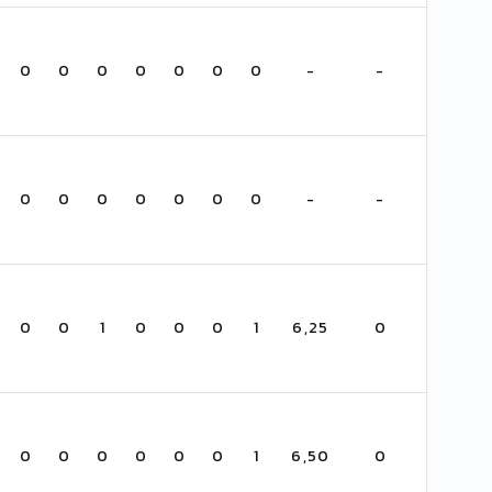
0
0
0
0
0
0
0
-
-
0
0
0
0
0
0
0
-
-
0
0
1
0
0
0
1
6,25
0
0
0
0
0
0
0
1
6,50
0