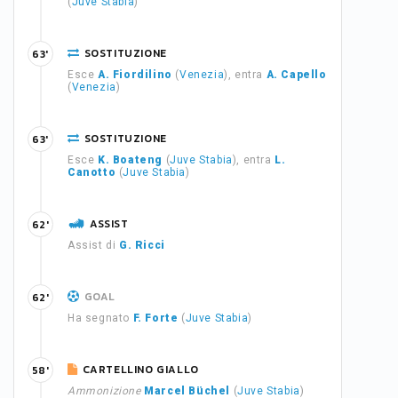
(
Juve Stabia
)
SOSTITUZIONE
63'
Esce
A. Fiordilino
(
Venezia
), entra
A. Capello
(
Venezia
)
SOSTITUZIONE
63'
Esce
K. Boateng
(
Juve Stabia
), entra
L.
Canotto
(
Juve Stabia
)
ASSIST
62'
Assist di
G. Ricci
GOAL
62'
Ha segnato
F. Forte
(
Juve Stabia
)
CARTELLINO GIALLO
58'
Ammonizione
Marcel Büchel
(
Juve Stabia
)