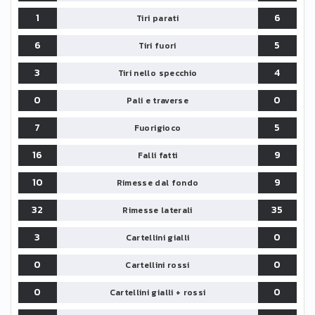
1
6
Tiri parati
6
5
Tiri fuori
3
4
Tiri nello specchio
0
0
Pali e traverse
7
5
Fuorigioco
16
9
Falli fatti
10
9
Rimesse dal fondo
32
35
Rimesse laterali
3
0
Cartellini gialli
0
0
Cartellini rossi
0
0
Cartellini gialli + rossi