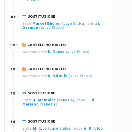
SOSTITUZIONE
81'
Esce
Marcel Büchel
(
Juve Stabia
), entra
L.
Germoni
(
Juve Stabia
)
CARTELLINO GIALLO
80'
Ammonizione
D. Russo
(
Juve Stabia
)
CARTELLINO GIALLO
70'
Ammonizione
R. Vitiello
(
Juve Stabia
)
SOSTITUZIONE
70'
Entra
A. Montalto
(
Venezia
), esce
F. Di
Mariano
(
Venezia
)
SOSTITUZIONE
68'
Entra
M. Izco
(
Juve Stabia
), esce
A. Bifulco