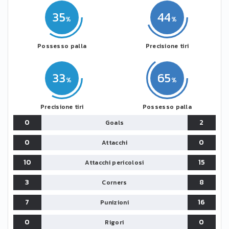
35
44
Possesso palla
Precisione tiri
33
65
Precisione tiri
Possesso palla
0
2
Goals
0
0
Attacchi
10
15
Attacchi pericolosi
3
8
Corners
7
16
Punizioni
0
0
Rigori