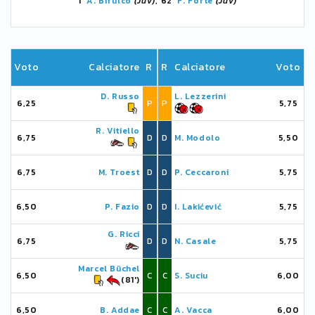
1'
A. Bifulco
(Juv)
, 62'
F. Forte
(Juv)
Voto
Calciatore
R
R
Calciatore
Voto
D. Russo
L. Lezzerini
6,25
P
P
5,75
R. Vitiello
6,75
D
D
M. Modolo
5,50
6,75
M. Troest
D
D
P. Ceccaroni
5,75
6,50
P. Fazio
D
D
I. Lakićević
5,75
G. Ricci
6,75
D
D
N. Casale
5,75
Marcel Büchel
6,50
C
C
S. Suciu
6,00
(81')
6,50
B. Addae
C
C
A. Vacca
6,00