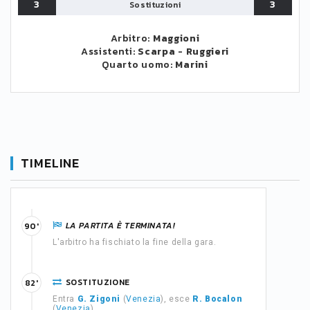
3
3
Sostituzioni
Arbitro:
Maggioni
Assistenti:
Scarpa
-
Ruggieri
Quarto uomo:
Marini
TIMELINE
LA PARTITA È TERMINATA!
90'
L'arbitro ha fischiato la fine della gara.
SOSTITUZIONE
82'
Entra
G. Zigoni
(
Venezia
), esce
R. Bocalon
(
Venezia
)