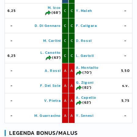
M. Izco
6,25
C
C
Y. Maleh
-
(68')
-
D. Di Gennaro
C
C
F. Caligara
-
-
M. Carlini
C
C
D. Rossi
-
L. Canotto
6,25
C
C
L. Gavioli
-
(63')
A. Montalto
-
A. Rossi
A
A
5,50
(70')
G. Zigoni
-
F. Del Sole
A
A
s.v.
(82')
A. Capello
-
V. Pietra
A
A
5,75
(63')
-
M. Guarracino
A
A
Y. Senesi
-
LEGENDA BONUS/MALUS