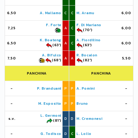
6,50
A. Mallamo
C
C
M. Aramu
6,00
F. Forte
F. Di Mariano
7,25
A
C
6,00
(70')
K. Boateng
A. Fiordilino
6,50
A
C
6,00
(63')
(63')
A. Bifulco
R. Bocalon
7,50
A
A
5,50
(68')
(82')
PANCHINA
PANCHINA
-
P. Branduani
P
P
A. Pomini
-
-
M. Esposito
P
P
Bruno
-
L. Germoni
s.v.
D
D
M. Cremonesi
-
(81')
-
G. Todisco
D
C
L. Lollo
-