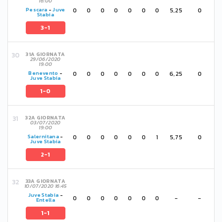
16:00
0
0
0
0
0
0
0
5,25
0
Pescara
-
Juve
Stabia
3-1
31A GIORNATA
29/06/2020
19:00
0
0
0
0
0
0
0
6,25
0
Benevento
-
Juve Stabia
1-0
32A GIORNATA
03/07/2020
19:00
0
0
0
0
0
0
1
5,75
0
Salernitana
-
Juve Stabia
2-1
33A GIORNATA
10/07/2020 16:45
Juve Stabia
-
0
0
0
0
0
0
0
-
-
Entella
1-1