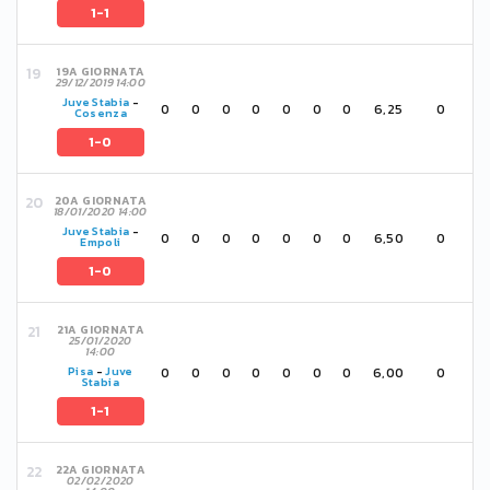
1-1
19A GIORNATA
29/12/2019 14:00
Juve Stabia
-
0
0
0
0
0
0
0
6,25
0
Cosenza
1-0
20A GIORNATA
18/01/2020 14:00
Juve Stabia
-
0
0
0
0
0
0
0
6,50
0
Empoli
1-0
21A GIORNATA
25/01/2020
14:00
0
0
0
0
0
0
0
6,00
0
Pisa
-
Juve
Stabia
1-1
22A GIORNATA
02/02/2020