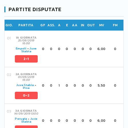
PARTITE DISPUTATE
GIO.
PARTITA
GF
ASS.
A
E
AA
IN
OUT
MV
FM
1A GIORNATA
25/08/2019
16:00
0
0
0
0
0
0
0
6,00
0
Empoli
-
Juve
Stabia
2-1
2A GIORNATA
01/09/2019
16:00
0
0
1
0
0
0
0
5,50
0
Juve Stabia
-
Pisa
0-2
3A GIORNATA
14/09/2019 13:00
Perugia
-
Juve
0
0
0
0
0
0
0
6,00
0
Stabia