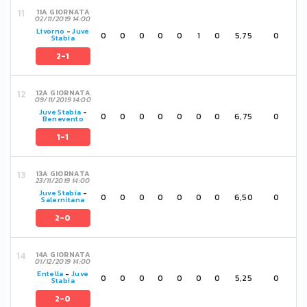
11A GIORNATA
02/11/2019 14:00
Livorno
-
Juve
0
0
0
0
0
1
0
5,75
0
Stabia
2-1
12A GIORNATA
09/11/2019 14:00
Juve Stabia
-
0
0
0
0
0
0
0
6,75
0
Benevento
1-1
13A GIORNATA
23/11/2019 14:00
Juve Stabia
-
0
0
0
0
0
0
0
6,50
0
Salernitana
2-0
14A GIORNATA
01/12/2019 14:00
Entella
-
Juve
0
0
0
0
0
0
0
5,25
0
Stabia
2-0