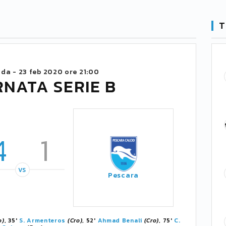
T
ida -
23 feb 2020 ore 21:00
RNATA SERIE B
4
1
VS
Pescara
o)
, 35'
S. Armenteros
(Cro)
, 52'
Ahmad Benali
(Cro)
, 75'
C.