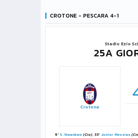
CROTONE - PESCARA 4-1
Stadio Ezio Sc
25A GIO
Crotone
9'
S. Nwankwo
(Cro)
, 33'
Junior Messias
(Cr