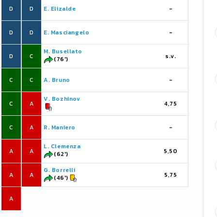
D
D
E. Elizalde
-
D
D
E. Masciangelo
-
M. Busellato
D
C
s.v.
(76')
C
C
A. Bruno
-
V. Bozhinov
C
A
4,75
C
A
R. Maniero
-
L. Clemenza
A
A
5,50
(62')
G. Borrelli
A
A
5,75
(46')
A