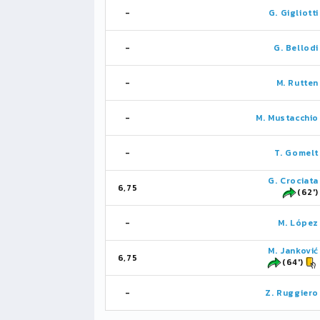
-
G. Gigliotti
-
G. Bellodi
-
M. Rutten
-
M. Mustacchio
-
T. Gomelt
G. Crociata
6,75
(62')
-
M. López
M. Janković
6,75
(64')
-
Z. Ruggiero