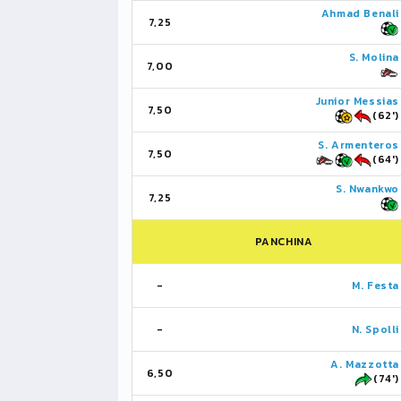
Ahmad Benali
7,25
S. Molina
7,00
Junior Messias
7,50
(62')
S. Armenteros
7,50
(64')
S. Nwankwo
7,25
PANCHINA
-
M. Festa
-
N. Spolli
A. Mazzotta
6,50
(74')