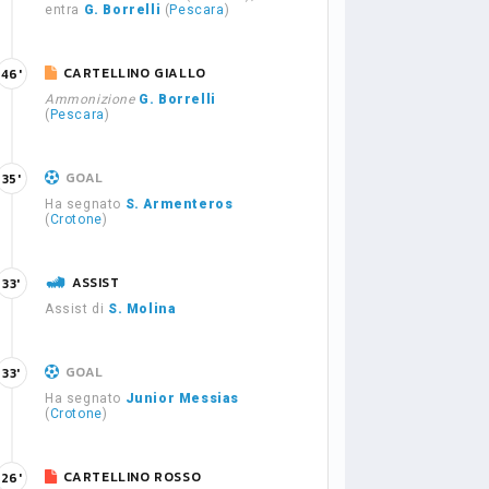
entra
G. Borrelli
(
Pescara
)
CARTELLINO GIALLO
46'
Ammonizione
G. Borrelli
(
Pescara
)
GOAL
35'
Ha segnato
S. Armenteros
(
Crotone
)
ASSIST
33'
Assist di
S. Molina
GOAL
33'
Ha segnato
Junior Messias
(
Crotone
)
CARTELLINO ROSSO
26'