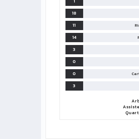
1
18
11
Ri
14
3
0
0
Cart
3
Arb
Assist
Quar