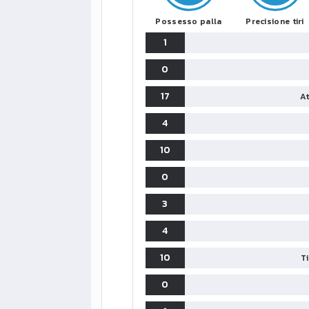
Possesso palla
Precisione tiri
1
0
17
At
4
10
0
3
4
10
T
0