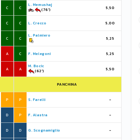
L. Memushaj
C
C
5,50
(76')
C
C
L. Crecco
5,00
L. Palmiero
C
C
5,25
A
C
F. Melegoni
5,25
M. Bocic
A
A
5,50
(62')
PANCHINA
P
P
S. Farelli
-
D
P
F. Alastra
-
D
D
G. Scognamiglio
-