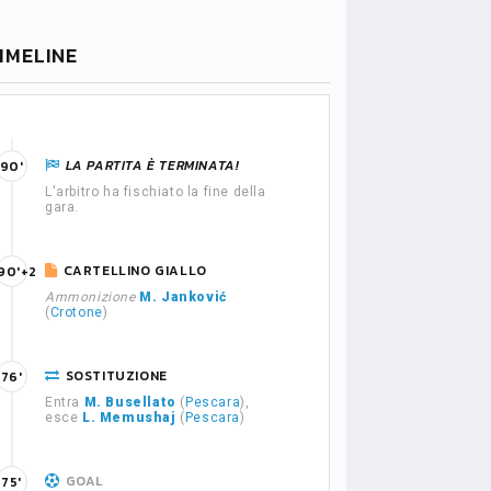
IMELINE
LA PARTITA È TERMINATA!
90'
L'arbitro ha fischiato la fine della
gara.
CARTELLINO GIALLO
90'+2
Ammonizione
M. Janković
(
Crotone
)
SOSTITUZIONE
76'
Entra
M. Busellato
(
Pescara
),
esce
L. Memushaj
(
Pescara
)
GOAL
75'