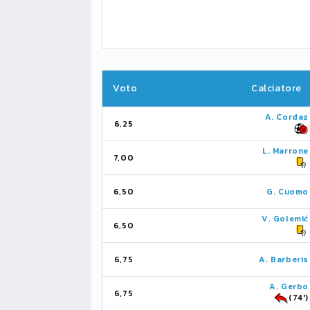
Voto
Calciatore
A. Cordaz
6,25
L. Marrone
7,00
6,50
G. Cuomo
V. Golemić
6,50
6,75
A. Barberis
A. Gerbo
6,75
(74')