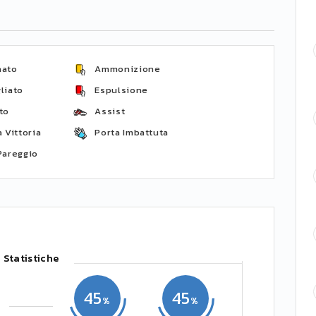
nato
Ammonizione
liato
Espulsione
to
Assist
 Vittoria
Porta Imbattuta
Pareggio
Statistiche
45
45