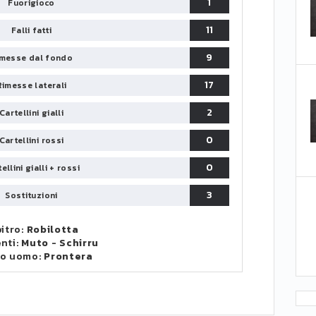
1
Fuorigioco
11
Falli fatti
9
messe dal fondo
17
Rimesse laterali
2
Cartellini gialli
0
Cartellini rossi
0
ellini gialli + rossi
3
Sostituzioni
itro:
Robilotta
enti:
Muto
-
Schirru
to uomo:
Prontera