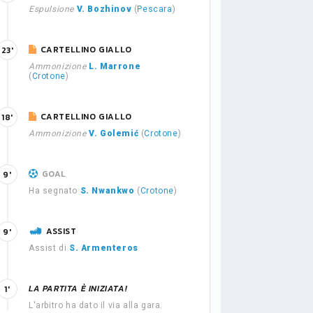
Espulsione
V. Bozhinov
(
Pescara
)
CARTELLINO GIALLO
23'
Ammonizione
L. Marrone
(
Crotone
)
CARTELLINO GIALLO
18'
Ammonizione
V. Golemić
(
Crotone
)
GOAL
9'
Ha segnato
S. Nwankwo
(
Crotone
)
ASSIST
9'
Assist di
S. Armenteros
LA PARTITA È INIZIATA!
1'
L'arbitro ha dato il via alla gara.