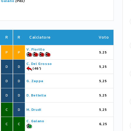
Galano
(Pes)
R
R
Calciatore
Voto
V. Fiorillo
P
P
5,25
C. Del Grosso
D
D
5,25
(46')
D
D
G. Zappa
5,25
D
D
D. Bettella
5,25
C
D
M. Drudi
5,25
C. Galano
C
C
6,25