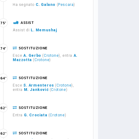
Ha segnato
C. Galano
(
Pescara
)
ASSIST
75'
Assist di
L. Memushaj
SOSTITUZIONE
74'
Esce
A. Gerbo
(
Crotone
), entra
A.
Mazzotta
(
Crotone
)
SOSTITUZIONE
64'
Esce
S. Armenteros
(
Crotone
),
entra
M. Janković
(
Crotone
)
SOSTITUZIONE
62'
Entra
G. Crociata
(
Crotone
)
SOSTITUZIONE
62'