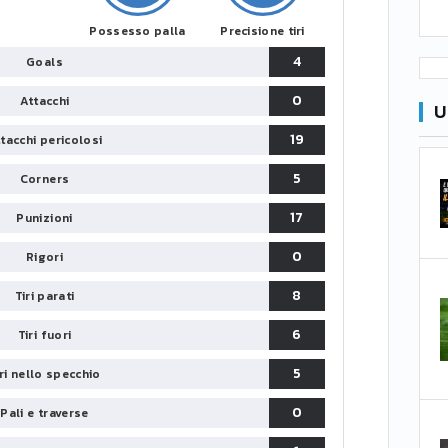
Possesso palla
Precisione tiri
4
Goals
0
Attacchi
U
19
tacchi pericolosi
5
Corners
17
Punizioni
0
Rigori
8
Tiri parati
6
Tiri fuori
5
iri nello specchio
0
Pali e traverse