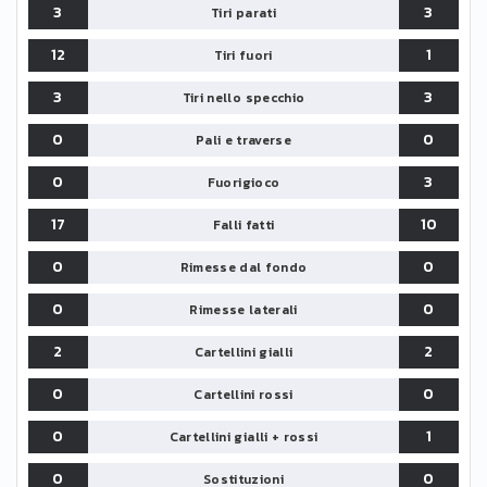
3
3
Tiri parati
12
1
Tiri fuori
3
3
Tiri nello specchio
0
0
Pali e traverse
0
3
Fuorigioco
17
10
Falli fatti
0
0
Rimesse dal fondo
0
0
Rimesse laterali
2
2
Cartellini gialli
0
0
Cartellini rossi
0
1
Cartellini gialli + rossi
0
0
Sostituzioni