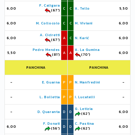
F. Caligara
6,00
C
C
A. Tello
5,50
(67')
6,00
M. Collocolo
C
C
M. Viviani
6,00
A. Ciciretti
6,00
A
C
N. Karić
6,00
(67')
Pedro Mendes
A. La Gumina
5,50
A
A
6,00
(81')
(70')
PANCHINA
PANCHINA
-
E. Guarna
P
P
N. Manfredini
-
-
L. Bolletta
P
P
I. Lucatelli
-
G. Letizia
-
D. Quaranta
D
D
6,00
(62')
F. Donati
C. Pastina
6,00
D
D
6,00
(56')
(62')