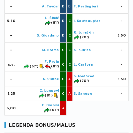
-
A. Tavčar
D
D
F. Perlingieri
-
L. Šimić
5,50
D
C
I. Koutsoupias
-
(81')
R. Jureškin
-
S. Giordano
D
C
5,50
(70')
-
M. Eramo
C
C
K. Kubica
-
F. Proia
s.v.
C
C
L. Carfora
-
(67')
(81')
S. Nwankwo
-
A. Sidibe
C
A
5,50
(70')
C. Lungoyi
5,25
C
A
S. Sanogo
-
(81')
F. Dionisi
6,00
A
(67')
LEGENDA BONUS/MALUS