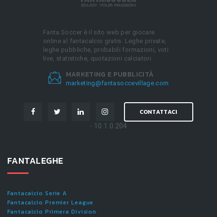
Fanta.Soccer è il sito web per giocare
online al fantacalcio gratis. Leghe private,
leghe pubbliche, probabili formazioni, voti
live, statistiche, quotazioni calciatori.
MARKETING E PUBBLICITÀ
marketing@fantasoccevillage.com
CONTATTACI
- 10.1.0.204
FANTALEGHE
Fantacalcio Serie A
Fantacalcio Premier League
Fantacalcio Primera Division