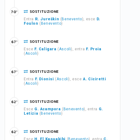
SOSTITUZIONE
70'
Entra
R. Jureškin
(
Benevento
), esce
D.
Foulon
(
Benevento
)
SOSTITUZIONE
67'
Esce
F. Caligara
(
Ascoli
), entra
F. Proia
(
Ascoli
)
SOSTITUZIONE
67'
Entra
F. Dionisi
(
Ascoli
), esce
A. Ciciretti
(
Ascoli
)
SOSTITUZIONE
62'
Esce
G. Acampora
(
Benevento
), entra
G.
Letizia
(
Benevento
)
SOSTITUZIONE
62'
Esce
H. El Kaouakibi
(
Benevento
), entra
C.