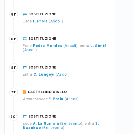
SOSTITUZIONE
81'
Esce
F. Proia
(
Ascoli
)
SOSTITUZIONE
81'
Esce
Pedro Mendes
(
Ascoli
), entra
L. Šimić
(
Ascoli
)
SOSTITUZIONE
81'
Entra
C. Lungoyi
(
Ascoli
)
CARTELLINO GIALLO
73'
Ammonizione
F. Proia
(
Ascoli
)
SOSTITUZIONE
70'
Esce
A. La Gumina
(
Benevento
), entra
S.
Nwankwo
(
Benevento
)