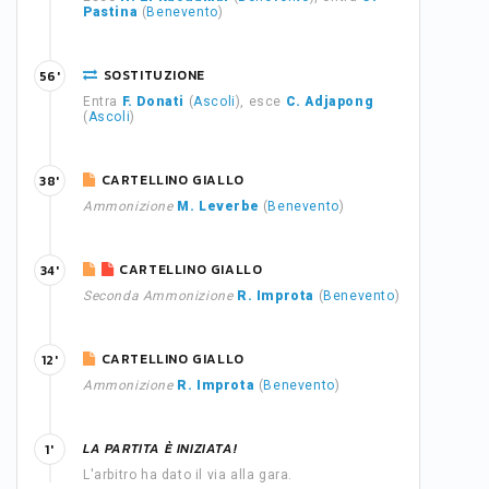
Pastina
(
Benevento
)
SOSTITUZIONE
56'
Entra
F. Donati
(
Ascoli
), esce
C. Adjapong
(
Ascoli
)
CARTELLINO GIALLO
38'
Ammonizione
M. Leverbe
(
Benevento
)
CARTELLINO GIALLO
34'
Seconda Ammonizione
R. Improta
(
Benevento
)
CARTELLINO GIALLO
12'
Ammonizione
R. Improta
(
Benevento
)
LA PARTITA È INIZIATA!
1'
L'arbitro ha dato il via alla gara.