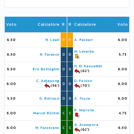
Voto
Calciatore
R
R
Calciatore
Voto
6,50
N. Leali
P
P
A. Paleari
6,00
M. Leverbe
6,50
N. Falasco
D
D
5,75
H. El Kaouakibi
6,50
Eric Botteghin
D
D
6,00
(62')
C. Adjapong
D. Foulon
6,00
D
D
6,00
(56')
(70')
5,50
G. Bellusci
D
D
A. Toșca
6,00
R. Improta
6,00
Marcel Büchel
C
C
4,75
G. Acampora
6,00
M. Falzerano
C
C
6,50
(62')