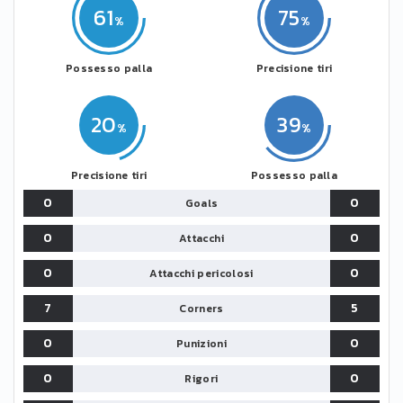
61
75
Possesso palla
Precisione tiri
20
39
Precisione tiri
Possesso palla
0
0
Goals
0
0
Attacchi
0
0
Attacchi pericolosi
7
5
Corners
0
0
Punizioni
0
0
Rigori