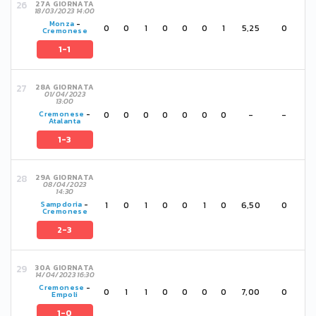
27A GIORNATA
18/03/2023 14:00
Monza
-
0
0
1
0
0
0
1
5,25
0
Cremonese
1-1
28A GIORNATA
01/04/2023
13:00
0
0
0
0
0
0
0
-
-
Cremonese
-
Atalanta
1-3
29A GIORNATA
08/04/2023
14:30
1
0
1
0
0
1
0
6,50
0
Sampdoria
-
Cremonese
2-3
30A GIORNATA
14/04/2023 16:30
Cremonese
-
0
1
1
0
0
0
0
7,00
0
Empoli
1-0