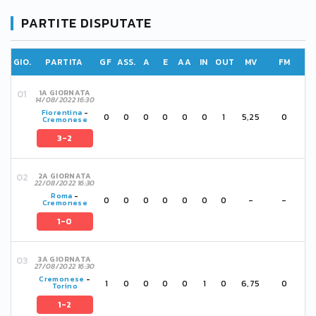
PARTITE DISPUTATE
GIO.
PARTITA
GF
ASS.
A
E
AA
IN
OUT
MV
FM
1A GIORNATA
14/08/2022 16:30
Fiorentina
-
0
0
0
0
0
0
1
5,25
0
Cremonese
3-2
2A GIORNATA
22/08/2022 16:30
Roma
-
0
0
0
0
0
0
0
-
-
Cremonese
1-0
3A GIORNATA
27/08/2022 16:30
Cremonese
-
1
0
0
0
0
1
0
6,75
0
Torino
1-2