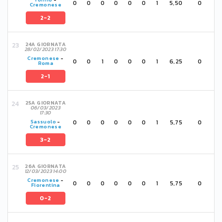
0
0
0
0
0
0
1
5,50
0
Cremonese
2-2
24A GIORNATA
28/02/2023 17:30
Cremonese
-
0
0
1
0
0
0
1
6,25
0
Roma
2-1
25A GIORNATA
06/03/2023
17:30
0
0
0
0
0
0
1
5,75
0
Sassuolo
-
Cremonese
3-2
26A GIORNATA
12/03/2023 14:00
Cremonese
-
0
0
0
0
0
0
1
5,75
0
Fiorentina
0-2