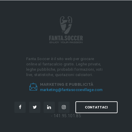
Fanta.Soccer è il sito web per giocare
online al fantacalcio gratis. Leghe private,
leghe pubbliche, probabili formazioni, voti
live, statistiche, quotazioni calciatori.
MARKETING E PUBBLICITÀ
marketing@fantasoccevillage.com
CONTATTACI
- 141.95.101.85