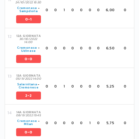
24/10/2022 16:30
Cremonese
-
0
0
1
0
0
0
0
6,00
0
Sampdoria
0-1
12A GIORNATA
30/10/2022
14:00
0
0
0
0
0
0
0
6,50
0
Cremonese
-
Udinese
0-0
13A GIORNATA
05/11/2022 14:00
Salernitana
-
0
0
1
0
0
0
0
5,25
0
Cremonese
2-2
14A GIORNATA
08/11/2022 19:45
Cremonese
-
0
0
0
0
0
1
0
5,75
0
Milan
0-0