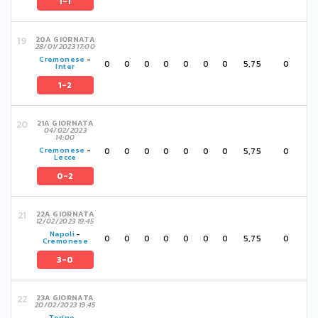
1-1
20A GIORNATA
28/01/2023 17:00
Cremonese
-
0
0
0
0
0
0
0
5,75
0
Inter
1-2
21A GIORNATA
04/02/2023
14:00
0
0
0
0
0
0
0
5,75
0
Cremonese
-
Lecce
0-2
22A GIORNATA
12/02/2023 19:45
Napoli
-
0
0
0
0
0
0
0
5,75
0
Cremonese
3-0
23A GIORNATA
20/02/2023 19:45
Torino
-