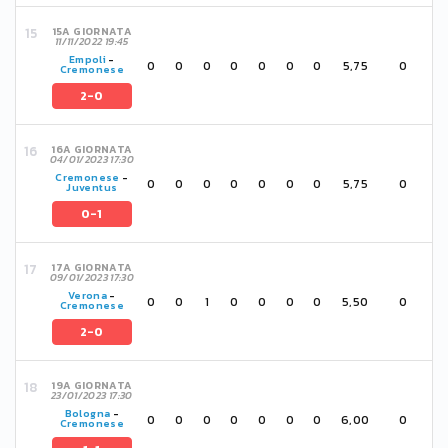
15A GIORNATA
11/11/2022 19:45
Empoli
-
0
0
0
0
0
0
0
5,75
0
Cremonese
2-0
16A GIORNATA
04/01/2023 17:30
Cremonese
-
0
0
0
0
0
0
0
5,75
0
Juventus
0-1
17A GIORNATA
09/01/2023 17:30
Verona
-
0
0
1
0
0
0
0
5,50
0
Cremonese
2-0
19A GIORNATA
23/01/2023 17:30
Bologna
-
0
0
0
0
0
0
0
6,00
0
Cremonese