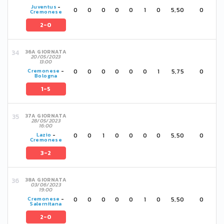
Juventus
-
0
0
0
0
0
1
0
5,50
0
Cremonese
2-0
36A GIORNATA
20/05/2023
13:00
0
0
0
0
0
0
1
5,75
0
Cremonese
-
Bologna
1-5
37A GIORNATA
28/05/2023
16:00
0
0
1
0
0
0
0
5,50
0
Lazio
-
Cremonese
3-2
38A GIORNATA
03/06/2023
19:00
0
0
0
0
0
1
0
5,50
0
Cremonese
-
Salernitana
2-0