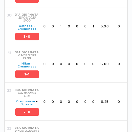
31A GIORNATA
23/04/2023
13:00
0
0
1
0
0
0
1
5,00
0
Udinese
-
Cremonese
3-0
33A GIORNATA
03/05/2023
19:00
0
0
0
0
0
0
0
6,00
0
Milan
-
Cremonese
1-1
34A GIORNATA
06/05/2023
18:45
0
0
0
0
0
0
0
6,25
0
Cremonese
-
Spezia
2-0
35A GIORNATA
14/05/2023 18:45