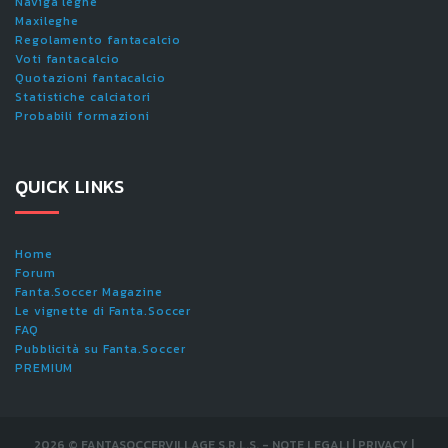
Naviga leghe
Maxileghe
Regolamento fantacalcio
Voti fantacalcio
Quotazioni fantacalcio
Statistiche calciatori
Probabili formazioni
QUICK LINKS
Home
Forum
Fanta.Soccer Magazine
Le vignette di Fanta.Soccer
FAQ
Pubblicità su Fanta.Soccer
PREMIUM
2026
©
FANTASOCCERVILLAGE S.R.L.S.
-
NOTE LEGALI
|
PRIVACY
|