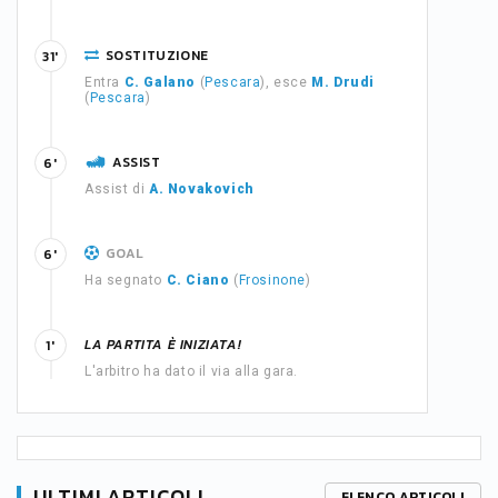
SOSTITUZIONE
31'
Entra
C. Galano
(
Pescara
), esce
M. Drudi
(
Pescara
)
ASSIST
6'
Assist di
A. Novakovich
GOAL
6'
Ha segnato
C. Ciano
(
Frosinone
)
LA PARTITA È INIZIATA!
1'
L'arbitro ha dato il via alla gara.
ULTIMI ARTICOLI
ELENCO ARTICOLI