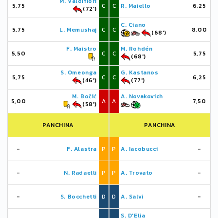
M. Valdifiori
5,75
C
C
R. Maiello
6,25
(72')
C. Ciano
5,75
L. Memushaj
C
C
8,00
(68')
F. Maistro
M. Rohdén
5,50
C
C
5,75
(68')
S. Omeonga
G. Kastanos
5,75
C
C
6,25
(46')
(77')
M. Bočić
A. Novakovich
5,00
A
A
7,50
(58')
PANCHINA
PANCHINA
-
F. Alastra
P
P
A. Iacobucci
-
-
N. Radaelli
P
P
A. Trovato
-
-
S. Bocchetti
D
D
A. Salvi
-
S. D'Elia