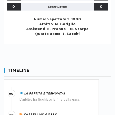
0
0
Sostituzioni
Numero spettatori:
1000
Arbitro:
M. Gariglio
Assistenti:
E. Prenna
-
M. Scarpa
Quarto uomo:
J. Sacchi
TIMELINE
LA PARTITA È TERMINATA!
90'
L'arbitro ha fischiato la fine della gara.
CARTELLINO GIALLO
85'