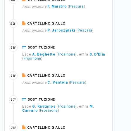
Ammonizione
F. Maistro
(
Pescara
)
CARTELLINO GIALLO
80'
Ammonizione
P. Jaroszyński
(
Pescara
)
SOSTITUZIONE
78'
Esce
A. Beghetto
(
Frosinone
), entra
S. D'Elia
(
Frosinone
)
CARTELLINO GIALLO
78'
Ammonizione
C. Ventola
(
Pescara
)
SOSTITUZIONE
77'
Esce
G. Kastanos
(
Frosinone
), entra
M.
Carraro
(
Frosinone
)
CARTELLINO GIALLO
73'