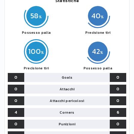
Statistiche
58
40
Possesso palla
Precisione tiri
100
42
Precisione tiri
Possesso palla
0
0
Goals
0
0
Attacchi
0
0
Attacchi pericolosi
4
6
Corners
0
0
Punizioni