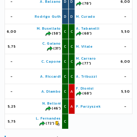
-
A. Balzano
D
D
6,00
(78')
-
Rodrigo Guth
D
D
M. Curado
-
M. Busellato
A. Tabanelli
6,00
C
C
5,50
(58')
(68')
C. Galano
5,75
C
C
M. Vitale
-
(31')
M. Carraro
-
C. Capone
C
C
6,00
(77')
-
A. Riccardi
C
C
A. Tribuzzi
-
F. Dionisi
-
A. Diambo
C
A
5,50
(68')
N. Belloni
5,25
C
A
P. Parzyszek
-
(46')
L. Fernandes
5,75
C
(72')