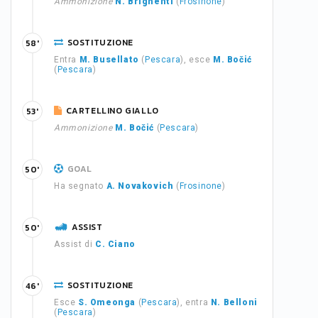
Ammonizione
N. Brighenti
(
Frosinone
)
SOSTITUZIONE
58'
Entra
M. Busellato
(
Pescara
), esce
M. Bočić
(
Pescara
)
CARTELLINO GIALLO
53'
Ammonizione
M. Bočić
(
Pescara
)
GOAL
50'
Ha segnato
A. Novakovich
(
Frosinone
)
ASSIST
50'
Assist di
C. Ciano
SOSTITUZIONE
46'
Esce
S. Omeonga
(
Pescara
), entra
N. Belloni
(
Pescara
)