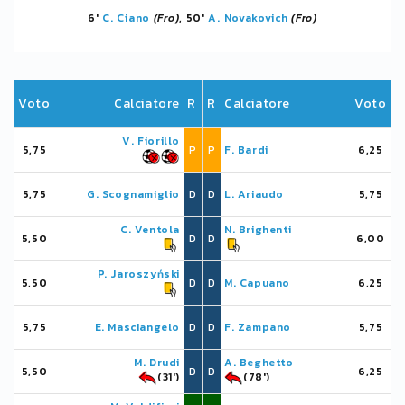
6'
C. Ciano
(Fro)
, 50'
A. Novakovich
(Fro)
Voto
Calciatore
R
R
Calciatore
Voto
V. Fiorillo
5,75
P
P
F. Bardi
6,25
5,75
G. Scognamiglio
D
D
L. Ariaudo
5,75
C. Ventola
N. Brighenti
5,50
D
D
6,00
P. Jaroszyński
5,50
D
D
M. Capuano
6,25
5,75
E. Masciangelo
D
D
F. Zampano
5,75
M. Drudi
A. Beghetto
5,50
D
D
6,25
(31')
(78')