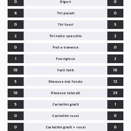
0
0
Rigori
6
0
Tiri parati
0
3
Tiri fuori
2
2
Tiri nello specchio
0
0
Pali e traverse
1
2
Fuorigioco
18
18
Falli fatti
5
12
Rimesse dal fondo
18
25
Rimesse laterali
5
1
Cartellini gialli
0
0
Cartellini rossi
0
0
Cartellini gialli + rossi