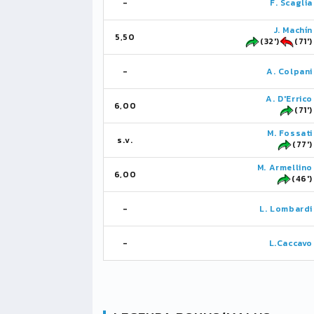
-
F. Scaglia
J. Machín
5,50
(32')
(71')
-
A. Colpani
A. D'Errico
6,00
(71')
M. Fossati
s.v.
(77')
M. Armellino
6,00
(46')
-
L. Lombardi
-
L.Caccavo