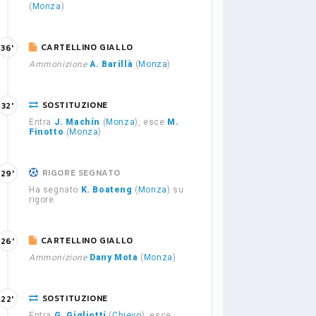
(
Monza
)
CARTELLINO GIALLO
36'
Ammonizione
A. Barillà
(
Monza
)
SOSTITUZIONE
32'
Entra
J. Machín
(
Monza
), esce
M.
Finotto
(
Monza
)
RIGORE SEGNATO
29'
Ha segnato
K. Boateng
(
Monza
) su
rigore
CARTELLINO GIALLO
26'
Ammonizione
Dany Mota
(
Monza
)
SOSTITUZIONE
22'
Entra
G. Gigliotti
(
Chievo
), esce