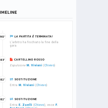
IMELINE
LA PARTITA È TERMINATA!
90'
L'arbitro ha fischiato la fine della
gara.
CARTELLINO ROSSO
83'
Espulsione
M. Viviani
(
Chievo
)
SOSTITUZIONE
82'
Entra
M. Viviani
(
Chievo
)
SOSTITUZIONE
82'
Entra
E. Zuelli
(
Chievo
), esce
F.