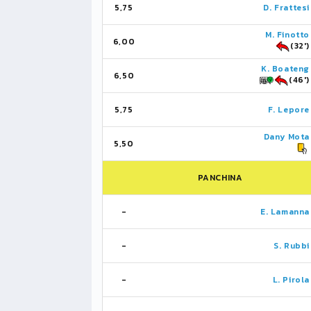
5,75
D. Frattesi
M. Finotto
6,00
(32')
K. Boateng
6,50
(46')
5,75
F. Lepore
Dany Mota
5,50
PANCHINA
-
E. Lamanna
-
S. Rubbi
-
L. Pirola