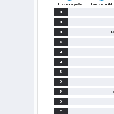
Possesso palla
Precisione tiri
0
0
0
At
3
0
0
5
0
5
T
0
2