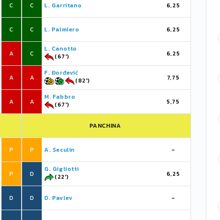
C
C
L. Garritano
6,25
C
C
L. Palmiero
6,25
L. Canotto
A
C
6,25
(67')
F. Đorđević
A
A
7,75
(82')
M. Fabbro
A
A
5,75
(67')
PANCHINA
P
P
A. Seculin
-
G. Gigliotti
P
D
6,25
(22')
D
D
D. Pavlev
-