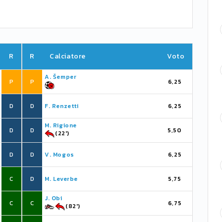
R
R
Calciatore
Voto
A. Šemper
P
P
6,25
D
D
F. Renzetti
6,25
M. Rigione
D
D
5,50
(22')
D
D
V. Mogos
6,25
C
D
M. Leverbe
5,75
J. Obi
C
C
6,75
(82')