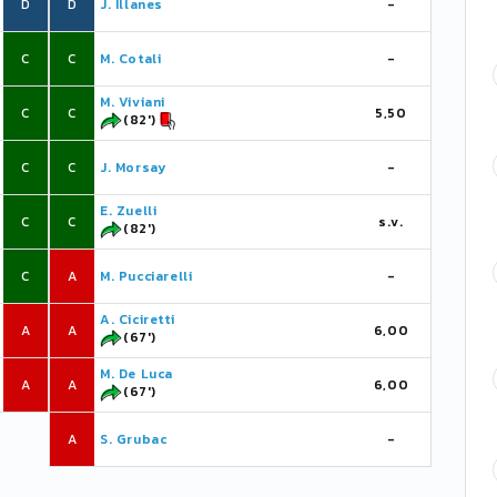
D
D
J. Illanes
-
C
C
M. Cotali
-
M. Viviani
C
C
5,50
(82')
C
C
J. Morsay
-
E. Zuelli
C
C
s.v.
(82')
C
A
M. Pucciarelli
-
A. Ciciretti
A
A
6,00
(67')
M. De Luca
A
A
6,00
(67')
A
S. Grubac
-