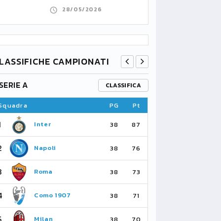
28/05/2026
LASSIFICHE CAMPIONATI
SERIE A
PREMIER L
CLASSIFICA
Squadra
PG
Pt
Squadra
1
1
Inter
Ar
38
87
2
2
Napoli
Ma
38
76
3
3
Roma
Ma
38
73
4
4
Como 1907
As
38
71
5
5
Milan
Li
38
70