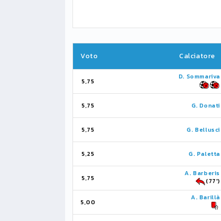
Voto
Calciatore
D. Sommariva
5,75
5,75
G. Donati
5,75
G. Bellusci
5,25
G. Paletta
A. Barberis
5,75
(77')
A. Barillà
5,00