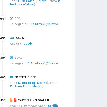
Esce
L. Canotto
(
Chievo
), entra
M.
De Luca
(
Chievo
)
GOAL
64'
Ha segnato
F. Đorđević
(
Chievo
)
ASSIST
49'
Assist di
J. Obi
GOAL
49'
Ha segnato
F. Đorđević
(
Chievo
)
SOSTITUZIONE
46'
Esce
K. Boateng
(
Monza
), entra
M. Armellino
(
Monza
)
CARTELLINO GIALLO
43'
Seconda Ammonizione
A. Barillà