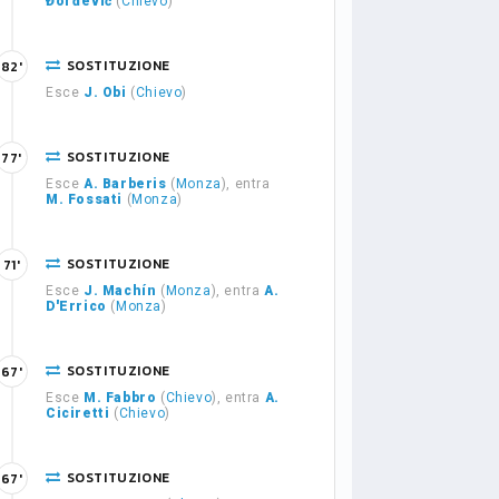
Đorđević
(
Chievo
)
SOSTITUZIONE
82'
Esce
J. Obi
(
Chievo
)
SOSTITUZIONE
77'
Esce
A. Barberis
(
Monza
), entra
M. Fossati
(
Monza
)
SOSTITUZIONE
71'
Esce
J. Machín
(
Monza
), entra
A.
D'Errico
(
Monza
)
SOSTITUZIONE
67'
Esce
M. Fabbro
(
Chievo
), entra
A.
Ciciretti
(
Chievo
)
SOSTITUZIONE
67'