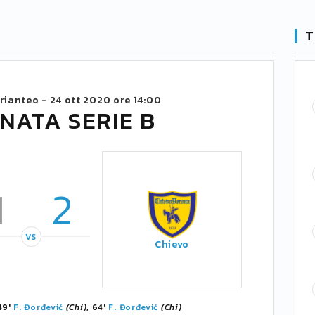
T
rianteo -
24 ott 2020 ore 14:00
NATA SERIE B
1
2
VS
Chievo
 49'
F. Đorđević
(Chi)
, 64'
F. Đorđević
(Chi)