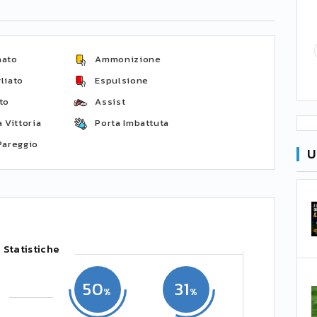
nato
Ammonizione
liato
Espulsione
to
Assist
 Vittoria
Porta Imbattuta
Pareggio
U
Statistiche
50
31