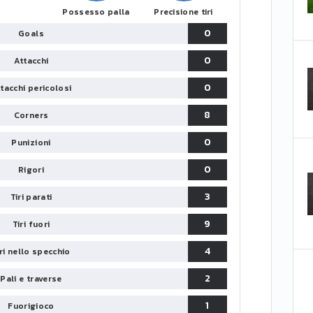
Possesso palla
Precisione tiri
0
Goals
0
Attacchi
0
tacchi pericolosi
8
Corners
0
Punizioni
0
Rigori
3
Tiri parati
9
Tiri fuori
4
iri nello specchio
2
Pali e traverse
1
Fuorigioco