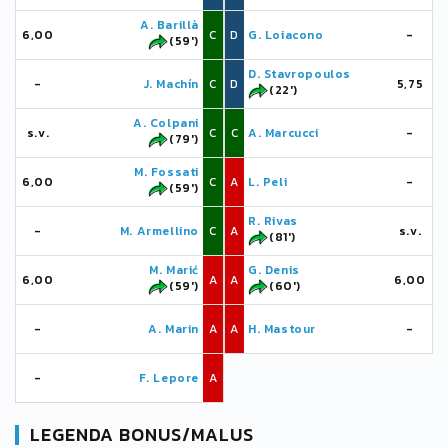
A. Barillà
6,00
C
D
G. Loiacono
-
(59')
D. Stavropoulos
-
J. Machín
C
D
5,75
(22')
A. Colpani
s.v.
C
C
A. Marcucci
-
(79')
M. Fossati
6,00
C
A
L. Peli
-
(59')
R. Rivas
-
M. Armellino
C
A
s.v.
(81')
M. Marić
G. Denis
6,00
A
A
6,00
(59')
(60')
-
A. Marin
A
A
H. Mastour
-
-
F. Lepore
A
LEGENDA BONUS/MALUS