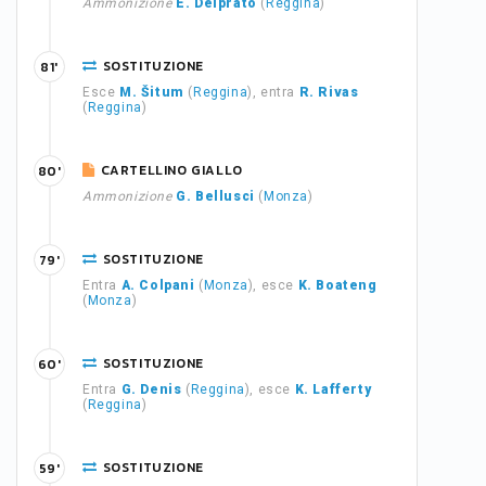
Ammonizione
E. Delprato
(
Reggina
)
SOSTITUZIONE
81'
Esce
M. Šitum
(
Reggina
), entra
R. Rivas
(
Reggina
)
CARTELLINO GIALLO
80'
Ammonizione
G. Bellusci
(
Monza
)
SOSTITUZIONE
79'
Entra
A. Colpani
(
Monza
), esce
K. Boateng
(
Monza
)
SOSTITUZIONE
60'
Entra
G. Denis
(
Reggina
), esce
K. Lafferty
(
Reggina
)
SOSTITUZIONE
59'