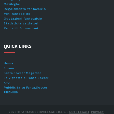
Maxileghe
Regolamento fantacalcio
Voti fantacalcio
Quotazioni fantacalcio
Statistiche calciatori
Probabili formazioni
QUICK LINKS
Home
Forum
Fanta.Soccer Magazine
Le vignette di Fanta.Soccer
FAQ
Pubblicità su Fanta.Soccer
PREMIUM
2026
©
FANTASOCCERVILLAGE S.R.L.S.
-
NOTE LEGALI
|
PRIVACY
|