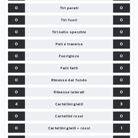
0
0
Tiri parati
0
0
Tiri fuori
0
0
Tiri nello specchio
0
0
Pali e traverse
0
0
Fuorigioco
0
0
Falli fatti
0
0
Rimesse dal fondo
0
0
Rimesse laterali
4
3
Cartellini gialli
0
0
Cartellini rossi
0
1
Cartellini gialli + rossi