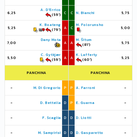
A. D'Errico
6,25
C
C
N. Bianchi
5,75
(59')
K. Boateng
M. Folorunsho
5,25
A
C
5,00
(79')
Dany Mota
M. Šitum
7,00
A
A
5,75
(81')
C. Gytkjær
K. Lafferty
5,50
A
A
5,25
(59')
(60')
PANCHINA
PANCHINA
-
M. Di Gregorio
P
P
A. Farroni
-
-
D. Bettella
D
P
E. Guarna
-
-
F. Scaglia
D
D
D. Liotti
-
-
M. Sampirisi
D
D
D. Gasparetto
-