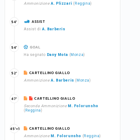
Ammonizione
A. Plizzari
(
Reggina
)
ASSIST
54'
Assist di
A. Barberis
GOAL
54'
Ha segnato
Dany Mota
(
Monza
)
CARTELLINO GIALLO
52'
Ammonizione
A. Barberis
(
Monza
)
CARTELLINO GIALLO
47'
Seconda Ammonizione
M. Folorunsho
(
Reggina
)
CARTELLINO GIALLO
45'+1
Ammonizione
M. Folorunsho
(
Reggina
)