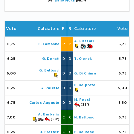
54'
Dany Mota
(Mon)
Voto
Calciatore
R
R
Calciatore
Voto
A. Plizzari
6,75
E. Lamanna
P
P
6,25
6,25
G. Donati
D
D
T. Cionek
5,75
G. Bellusci
6,00
D
D
G. Di Chiara
5,75
E. Delprato
6,25
G. Paletta
D
D
5,00
M. Rossi
6,75
Carlos Augusto
D
D
5,50
(22')
A. Barberis
7,00
C
C
N. Bellomo
5,75
(59')
6,25
D. Frattesi
C
C
F. De Rose
5,75