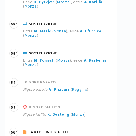
Esce
C. Gytkjær
(
Monza
), entra
A. Barillà
(
Monza
)
SOSTITUZIONE
59'
Entra
M. Marić
(
Monza
), esce
A. D'Errico
(
Monza
)
SOSTITUZIONE
59'
Entra
M. Fossati
(
Monza
), esce
A. Barberis
(
Monza
)
RIGORE PARATO
57'
Rigore parato
A. Plizzari
(
Reggina
)
RIGORE FALLITO
57'
Rigore fallito
K. Boateng
(
Monza
)
CARTELLINO GIALLO
56'