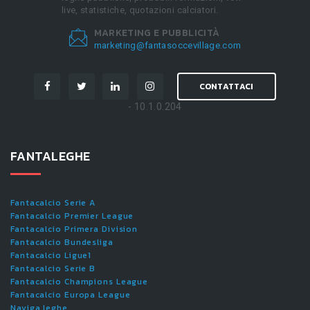
live, statistiche, quotazioni calciatori.
MARKETING E PUBBLICITÀ
marketing@fantasoccevillage.com
CONTATTACI
- 10.1.0.204
FANTALEGHE
Fantacalcio Serie A
Fantacalcio Premier League
Fantacalcio Primera Division
Fantacalcio Bundesliga
Fantacalcio Ligue1
Fantacalcio Serie B
Fantacalcio Champions League
Fantacalcio Europa League
Naviga leghe