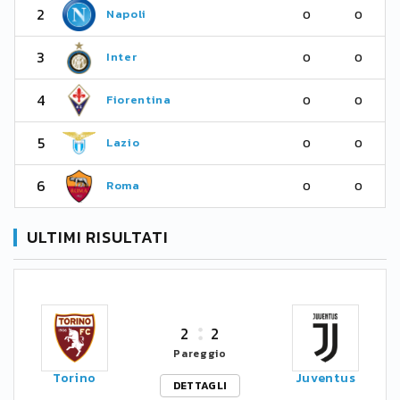
2
Napoli
0
0
3
Inter
0
0
4
Fiorentina
0
0
5
Lazio
0
0
6
Roma
0
0
ULTIMI RISULTATI
2
2
Pareggio
Torino
Juventus
DETTAGLI