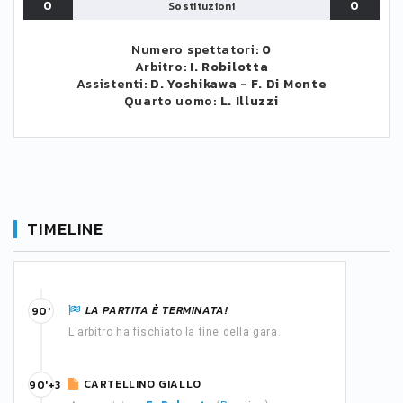
0
0
Sostituzioni
Numero spettatori:
0
Arbitro:
I. Robilotta
Assistenti:
D. Yoshikawa
-
F. Di Monte
Quarto uomo:
L. Illuzzi
TIMELINE
LA PARTITA È TERMINATA!
90'
L'arbitro ha fischiato la fine della gara.
CARTELLINO GIALLO
90'+3