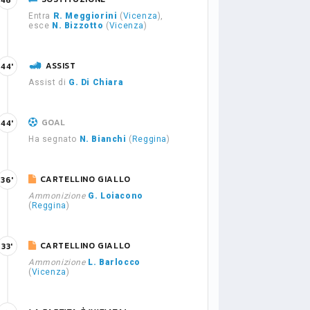
46'
Entra
R. Meggiorini
(
Vicenza
),
esce
N. Bizzotto
(
Vicenza
)
ASSIST
44'
Assist di
G. Di Chiara
GOAL
44'
Ha segnato
N. Bianchi
(
Reggina
)
CARTELLINO GIALLO
36'
Ammonizione
G. Loiacono
(
Reggina
)
CARTELLINO GIALLO
33'
Ammonizione
L. Barlocco
(
Vicenza
)