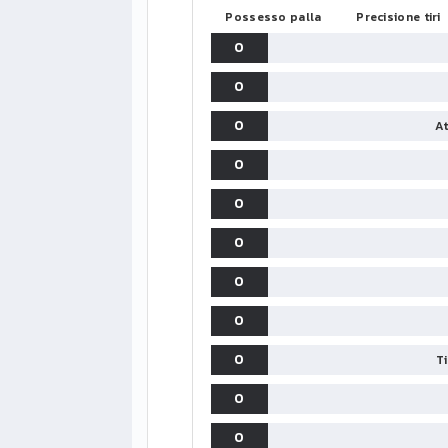
Possesso palla
Precisione tiri
0
0
0
At
0
0
0
0
0
0
T
0
0