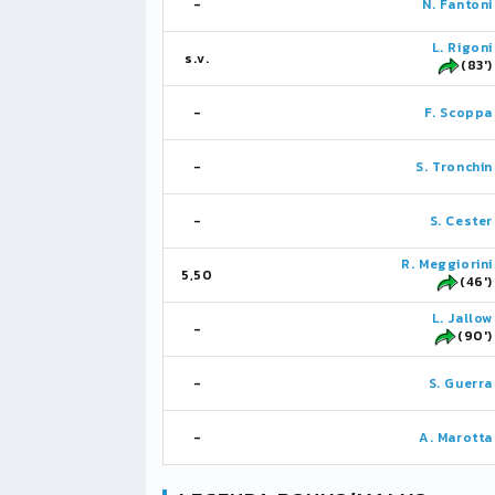
-
N. Fantoni
L. Rigoni
s.v.
(83')
-
F. Scoppa
-
S. Tronchin
-
S. Cester
R. Meggiorini
5,50
(46')
L. Jallow
-
(90')
-
S. Guerra
-
A. Marotta