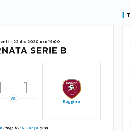
T
enti -
22 dic 2020 ore 19:00
RNATA SERIE B
1
1
VS
Reggina
hi
(Reg)
, 59'
S. Longo
(Vic)