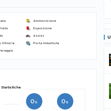
nato
Ammonizione
liato
Espulsione
to
Assist
U
 Vittoria
Porta Imbattuta
Pareggio
Statistiche
0
0