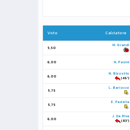
Voto
Calciatore
M. Grandi
5,50
6,00
N. Pasini
N. Bizzotto
6,00
(46')
L. Barlocco
5,75
E. Padella
5,75
J. Da Riva
6,00
(83')