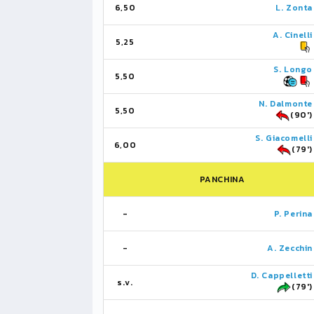
6,50
L. Zonta
A. Cinelli
5,25
S. Longo
5,50
N. Dalmonte
5,50
(90')
S. Giacomelli
6,00
(79')
PANCHINA
-
P. Perina
-
A. Zecchin
D. Cappelletti
s.v.
(79')