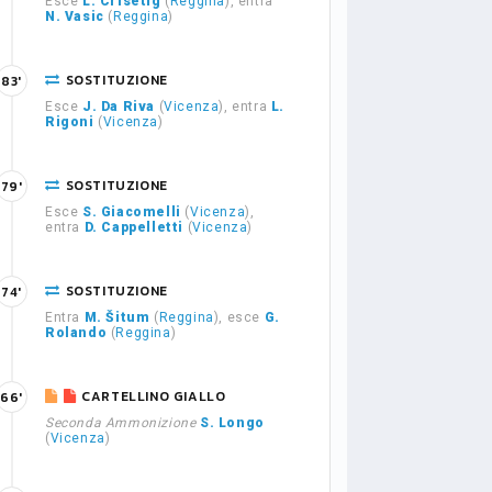
Esce
L. Crisetig
(
Reggina
), entra
N. Vasic
(
Reggina
)
SOSTITUZIONE
83'
Esce
J. Da Riva
(
Vicenza
), entra
L.
Rigoni
(
Vicenza
)
SOSTITUZIONE
79'
Esce
S. Giacomelli
(
Vicenza
),
entra
D. Cappelletti
(
Vicenza
)
SOSTITUZIONE
74'
Entra
M. Šitum
(
Reggina
), esce
G.
Rolando
(
Reggina
)
CARTELLINO GIALLO
66'
Seconda Ammonizione
S. Longo
(
Vicenza
)