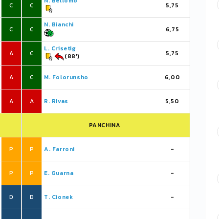
N. Bellomo
C
C
5,75
N. Bianchi
C
C
6,75
L. Crisetig
A
C
5,75
(88')
A
C
M. Folorunsho
6,00
A
A
R. Rivas
5,50
PANCHINA
P
P
A. Farroni
-
P
P
E. Guarna
-
D
D
T. Cionek
-