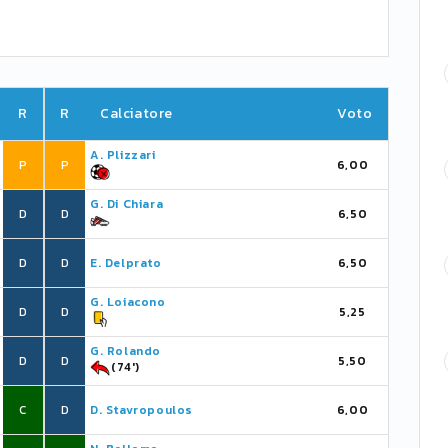
R
R
Calciatore
Voto
A. Plizzari
P
P
6,00
G. Di Chiara
D
D
6,50
D
D
E. Delprato
6,50
G. Loiacono
D
D
5,25
G. Rolando
D
D
5,50
(74')
C
D
D. Stavropoulos
6,00