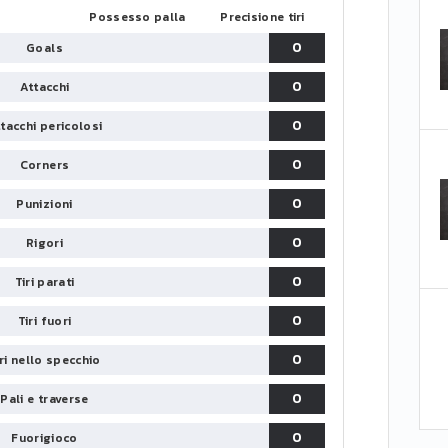
Possesso palla
Precisione tiri
0
Goals
0
Attacchi
0
tacchi pericolosi
0
Corners
0
Punizioni
0
Rigori
0
Tiri parati
0
Tiri fuori
0
iri nello specchio
0
Pali e traverse
0
Fuorigioco