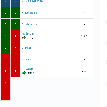
D
D
D. Gasparetto
-
C
C
F. De Rose
-
C
C
A. Marcucci
-
M. Šitum
C
A
5,50
(74')
C
A
L. Peli
-
A
A
H. Mastour
-
N. Vasic
A
A
s.v.
(88')
A
A