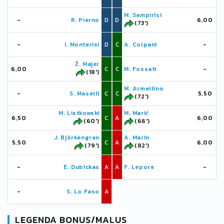
M. Sampirisi
-
R. Pierno
D
D
6,00
(73')
-
I. Monterisi
D
C
A. Colpani
-
Ž. Majer
6,00
C
C
M. Fossati
-
(18')
M. Armellino
-
S. Maselli
C
C
5,50
(72')
M. Listkowski
M. Marić
6,50
C
A
6,00
(60')
(66')
J. Björkengren
A. Marin
5,50
C
A
6,00
(79')
(82')
-
E. Dubickas
A
A
F. Lepore
-
-
S. Lo Faso
A
LEGENDA BONUS/MALUS