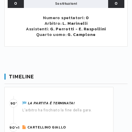
0
0
Sostituzioni
Numero spettatori:
0
Arbitro:
L. Marinelli
Assistenti:
G. Perrotti
-
E. Raspollini
Quarto uomo:
G. Camplone
TIMELINE
LA PARTITA È TERMINATA!
90'
L'arbitro ha fischiato la fine della gara.
CARTELLINO GIALLO
90'+1