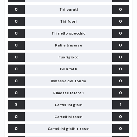
0
0
Tiri parati
0
0
Tiri fuori
0
0
Tiri nello specchio
0
0
Pali e traverse
0
0
Fuorigioco
0
0
Falli fatti
0
0
Rimesse dal fondo
0
0
Rimesse laterali
3
1
Cartellini gialli
0
0
Cartellini rossi
0
0
Cartellini gialli + rossi