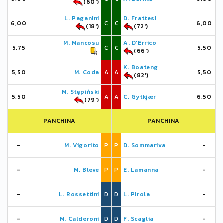
(60')
L. Paganini
D. Frattesi
6,00
C
C
6,00
(18')
(72')
M. Mancosu
A. D'Errico
5,75
C
C
5,50
(66')
K. Boateng
5,50
M. Coda
A
A
5,50
(82')
M. Stępiński
5,50
A
A
C. Gytkjær
6,50
(79')
PANCHINA
PANCHINA
-
M. Vigorito
P
P
D. Sommariva
-
-
M. Bleve
P
P
E. Lamanna
-
-
L. Rossettini
D
D
L. Pirola
-
-
M. Calderoni
D
D
F. Scaglia
-