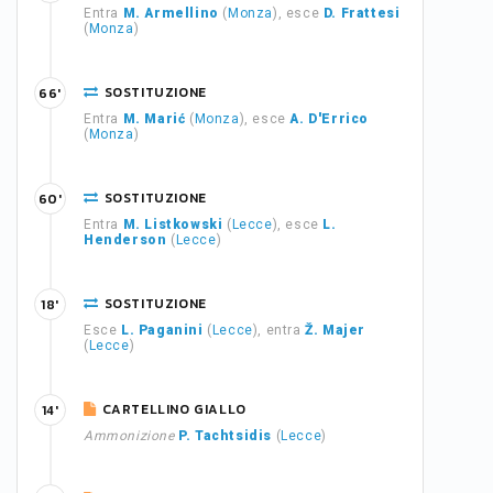
Entra
M. Armellino
(
Monza
), esce
D. Frattesi
(
Monza
)
SOSTITUZIONE
66'
Entra
M. Marić
(
Monza
), esce
A. D'Errico
(
Monza
)
SOSTITUZIONE
60'
Entra
M. Listkowski
(
Lecce
), esce
L.
Henderson
(
Lecce
)
SOSTITUZIONE
18'
Esce
L. Paganini
(
Lecce
), entra
Ž. Majer
(
Lecce
)
CARTELLINO GIALLO
14'
Ammonizione
P. Tachtsidis
(
Lecce
)