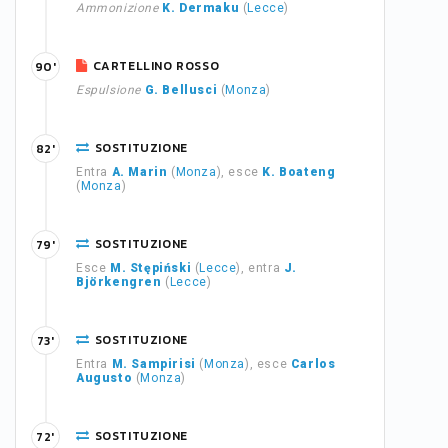
Ammonizione
K. Dermaku
(
Lecce
)
CARTELLINO ROSSO
90'
Espulsione
G. Bellusci
(
Monza
)
SOSTITUZIONE
82'
Entra
A. Marin
(
Monza
), esce
K. Boateng
(
Monza
)
SOSTITUZIONE
79'
Esce
M. Stępiński
(
Lecce
), entra
J.
Björkengren
(
Lecce
)
SOSTITUZIONE
73'
Entra
M. Sampirisi
(
Monza
), esce
Carlos
Augusto
(
Monza
)
SOSTITUZIONE
72'