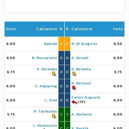
Voto
Calciatore
R
R
Calciatore
Voto
6,00
Gabriel
P
P
M. Di Gregorio
6,50
6,50
B. Meccariello
D
D
G. Donati
6,00
K. Dermaku
D. Bettella
6,75
D
D
5,75
G. Bellusci
6,00
C. Adjapong
D
D
6,00
Carlos Augusto
6,00
L. Zuta
D
D
6,00
(73')
P. Tachtsidis
5,75
C
C
A. Barberis
6,00
L. Henderson
6,00
C
C
A. Barillà
6,00