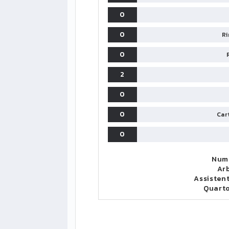
0
0
Ri
0
2
0
0
Cart
0
Nume
Arb
Assistent
Quart