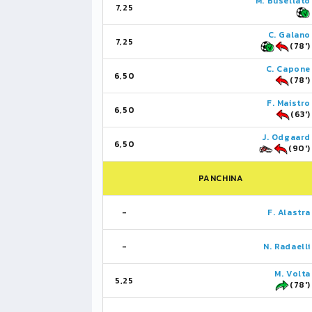
M. Busellato
7,25
C. Galano
7,25
(78')
C. Capone
6,50
(78')
F. Maistro
6,50
(63')
J. Odgaard
6,50
(90')
PANCHINA
-
F. Alastra
-
N. Radaelli
M. Volta
5,25
(78')