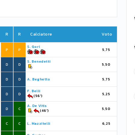
R
R
Calciatore
Voto
S. Gori
P
P
5,75
S. Benedetti
D
D
5,50
D
D
A. Beghetto
5,75
F. Belli
D
D
5,25
(56')
A. De Vitis
D
C
5,50
(46')
C
C
L. Mazzitelli
6,25