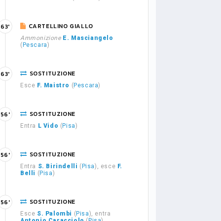
CARTELLINO GIALLO
63'
Ammonizione
E. Masciangelo
(
Pescara
)
SOSTITUZIONE
63'
Esce
F. Maistro
(
Pescara
)
SOSTITUZIONE
56'
Entra
L Vido
(
Pisa
)
SOSTITUZIONE
56'
Entra
S. Birindelli
(
Pisa
), esce
F.
Belli
(
Pisa
)
SOSTITUZIONE
56'
Esce
S. Palombi
(
Pisa
), entra
Antonio Caracciolo
(
Pisa
)