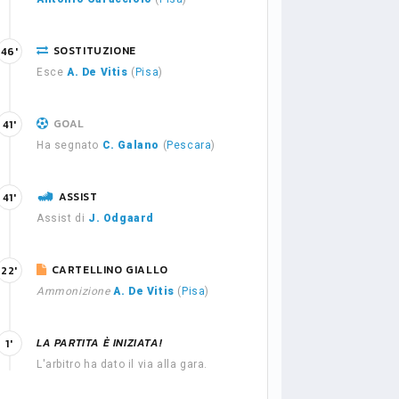
SOSTITUZIONE
46'
Esce
A. De Vitis
(
Pisa
)
GOAL
41'
Ha segnato
C. Galano
(
Pescara
)
ASSIST
41'
Assist di
J. Odgaard
CARTELLINO GIALLO
22'
Ammonizione
A. De Vitis
(
Pisa
)
LA PARTITA È INIZIATA!
1'
L'arbitro ha dato il via alla gara.