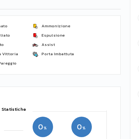
nato
Ammonizione
liato
Espulsione
to
Assist
 Vittoria
Porta Imbattuta
Pareggio
Statistiche
0
0