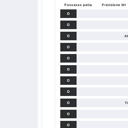
Possesso palla
Precisione tiri
0
0
0
At
0
0
0
0
0
0
T
0
0