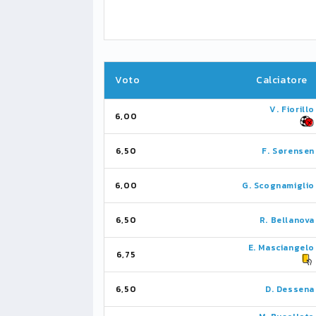
Voto
Calciatore
V. Fiorillo
6,00
6,50
F. Sørensen
6,00
G. Scognamiglio
6,50
R. Bellanova
E. Masciangelo
6,75
6,50
D. Dessena