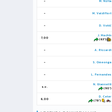
-
M. Nzita
-
M. Valdifiori
-
D. Vokić
J. Machín
7,00
(63')
-
A. Riccardi
-
S. Omeonga
-
L. Fernandes
N. Giannetti
s.v.
(90')
D. Ceter
6,00
(78')