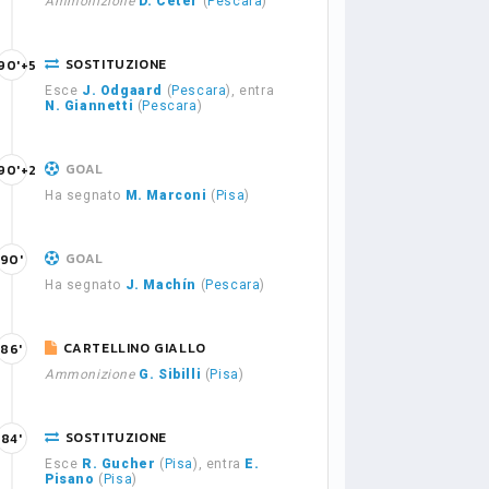
Ammonizione
D. Ceter
(
Pescara
)
SOSTITUZIONE
90'+5
Esce
J. Odgaard
(
Pescara
), entra
N. Giannetti
(
Pescara
)
GOAL
90'+2
Ha segnato
M. Marconi
(
Pisa
)
GOAL
90'
Ha segnato
J. Machín
(
Pescara
)
CARTELLINO GIALLO
86'
Ammonizione
G. Sibilli
(
Pisa
)
SOSTITUZIONE
84'
Esce
R. Gucher
(
Pisa
), entra
E.
Pisano
(
Pisa
)