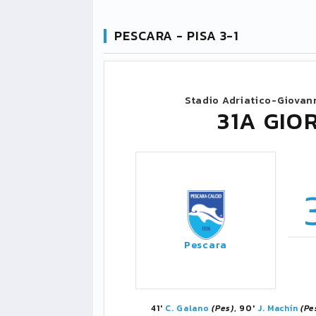
PESCARA - PISA 3-1
Stadio Adriatico-Giovan
31A GIO
Pescara
41'
C. Galano
(Pes)
, 90'
J. Machín
(Pe