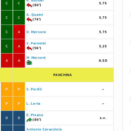
R. Gucher
C
C
5,75
(84')
A. Quaini
C
C
5,75
(74')
C
A
D. Marsura
5,75
S. Palombi
C
A
5,25
(56')
M. Marconi
A
A
6,50
PANCHINA
P
P
S. Perilli
-
P
P
L. Loria
-
E. Pisano
D
D
s.v.
(84')
Antonio Caracciolo