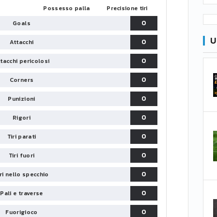
Possesso palla
Precisione tiri
0
Goals
U
0
Attacchi
0
tacchi pericolosi
0
Corners
0
Punizioni
0
Rigori
0
Tiri parati
0
Tiri fuori
0
iri nello specchio
0
Pali e traverse
0
Fuorigioco