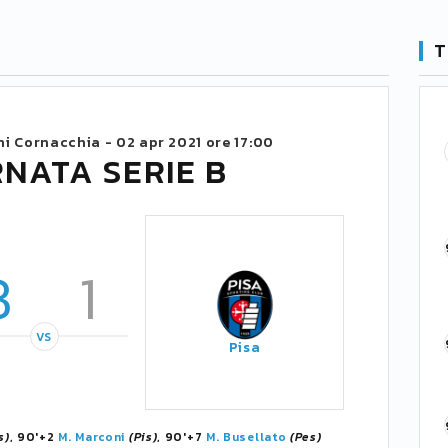
T
ni Cornacchia -
02 apr 2021 ore 17:00
RNATA SERIE B
3
1
VS
Pisa
s)
, 90'+2
M. Marconi
(Pis)
, 90'+7
M. Busellato
(Pes)