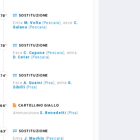
SOSTITUZIONE
78'
Entra
M. Volta
(
Pescara
), esce
C.
Galano
(
Pescara
)
SOSTITUZIONE
78'
Esce
C. Capone
(
Pescara
), entra
D. Ceter
(
Pescara
)
SOSTITUZIONE
74'
Esce
A. Quaini
(
Pisa
), entra
G.
Sibilli
(
Pisa
)
CARTELLINO GIALLO
66'
Ammonizione
S. Benedetti
(
Pisa
)
SOSTITUZIONE
63'
Entra
J. Machín
(
Pescara
)