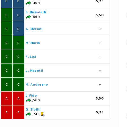
D
D
5,25
(46')
S. Birindelli
C
D
5,50
(56')
C
D
A. Meroni
-
C
C
M. Marin
-
C
C
F. Lisi
-
C
C
L. Masetti
-
C
C
M. Andreano
-
L Vido
A
A
5,50
(56')
G. Sibilli
A
A
5,25
(74')