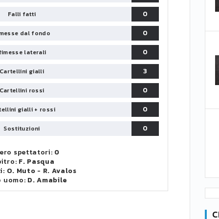
0
Falli fatti
0
messe dal fondo
0
Rimesse laterali
3
Cartellini gialli
0
Cartellini rossi
0
ellini gialli + rossi
0
Sostituzioni
ro spettatori:
0
itro:
F. Pasqua
i:
O. Muto
-
R. Avalos
o uomo:
D. Amabile
C