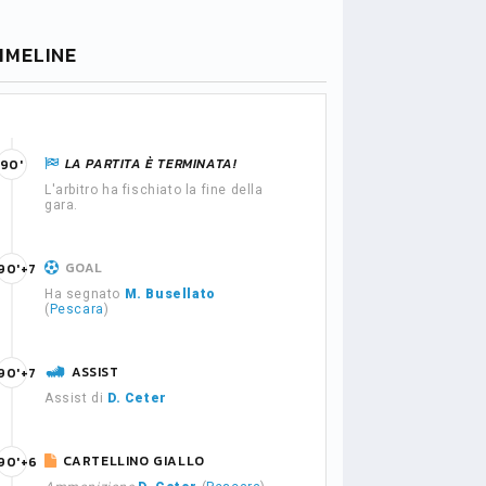
IMELINE
LA PARTITA È TERMINATA!
90'
L'arbitro ha fischiato la fine della
gara.
GOAL
90'+7
Ha segnato
M. Busellato
(
Pescara
)
ASSIST
90'+7
Assist di
D. Ceter
CARTELLINO GIALLO
90'+6