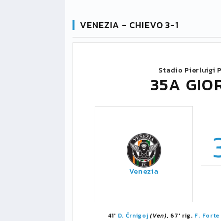
VENEZIA - CHIEVO 3-1
Stadio Pierluigi
35A GIO
Venezia
41'
D. Črnigoj
(Ven)
, 67' rig.
F. Forte