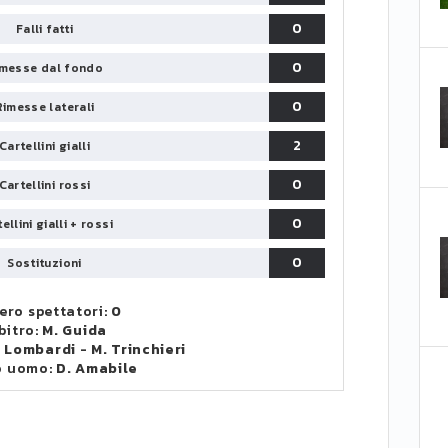
0
Falli fatti
0
messe dal fondo
0
Rimesse laterali
2
Cartellini gialli
0
Cartellini rossi
0
ellini gialli + rossi
0
Sostituzioni
ro spettatori:
0
bitro:
M. Guida
. Lombardi
-
M. Trinchieri
o uomo:
D. Amabile