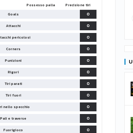
Possesso palla
Precisione tiri
0
Goals
0
Attacchi
0
tacchi pericolosi
0
Corners
0
U
Punizioni
0
Rigori
0
Tiri parati
0
Tiri fuori
0
iri nello specchio
0
Pali e traverse
0
Fuorigioco