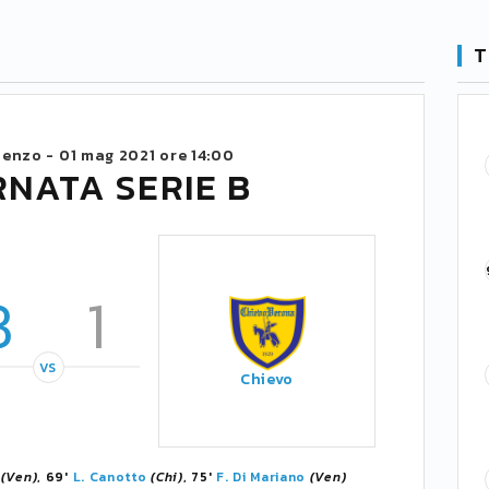
T
 Penzo -
01 mag 2021 ore 14:00
RNATA SERIE B
3
1
VS
Chievo
(Ven)
, 69'
L. Canotto
(Chi)
, 75'
F. Di Mariano
(Ven)