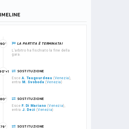
IMELINE
LA PARTITA È TERMINATA!
90'
L'arbitro ha fischiato la fine della
gara.
SOSTITUZIONE
90'+1
Esce
A. Taugourdeau
(
Venezia
),
entra
M. Svoboda
(
Venezia
)
SOSTITUZIONE
80'
Esce
F. Di Mariano
(
Venezia
),
entra
J. Dezi
(
Venezia
)
SOSTITUZIONE
79'