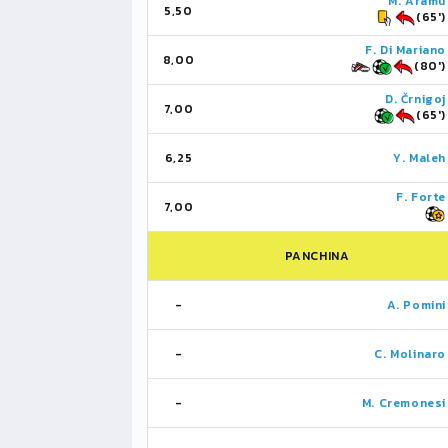
M. Aramu
5,50
(65')
F. Di Mariano
8,00
(80')
D. Črnigoj
7,00
(65')
6,25
Y. Maleh
F. Forte
7,00
PANCHINA
-
A. Pomini
-
C. Molinaro
-
M. Cremonesi