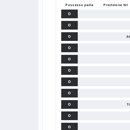
Possesso palla
Precisione tiri
0
0
0
At
0
0
0
0
0
0
T
0
0