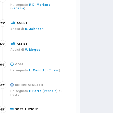
Ha segnato
F. Di Mariano
(
Venezia
)
ASSIST
75'
Assist di
D. Johnsen
ASSIST
69'
Assist di
V. Mogos
GOAL
69'
Ha segnato
L. Canotto
(
Chievo
)
RIGORE SEGNATO
67'
Ha segnato
F. Forte
(
Venezia
) su
rigore
SOSTITUZIONE
65'