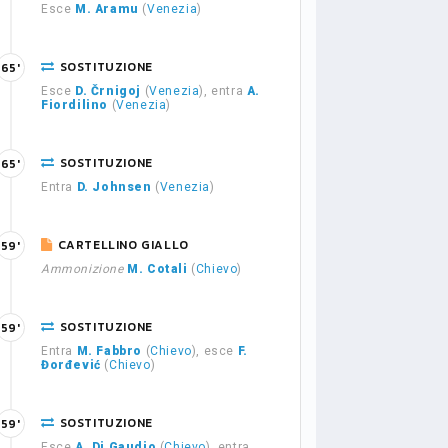
Esce
M. Aramu
(
Venezia
)
SOSTITUZIONE
65'
Esce
D. Črnigoj
(
Venezia
), entra
A.
Fiordilino
(
Venezia
)
SOSTITUZIONE
65'
Entra
D. Johnsen
(
Venezia
)
CARTELLINO GIALLO
59'
Ammonizione
M. Cotali
(
Chievo
)
SOSTITUZIONE
59'
Entra
M. Fabbro
(
Chievo
), esce
F.
Đorđević
(
Chievo
)
SOSTITUZIONE
59'
Esce
A. Di Gaudio
(
Chievo
), entra