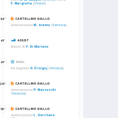
F. Margiotta
(
Chievo
)
CARTELLINO GIALLO
53'
Ammonizione
M. Aramu
(
Venezia
)
ASSIST
41'
Assist di
F. Di Mariano
GOAL
41'
Ha segnato
D. Črnigoj
(
Venezia
)
CARTELLINO GIALLO
20'
Ammonizione
P. Mazzocchi
(
Venezia
)
CARTELLINO GIALLO
10'
Ammonizione
L. Garritano