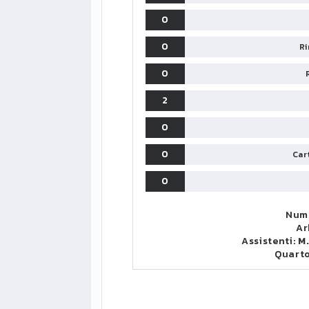
0
0
Ri
0
2
0
0
Cart
0
Nume
Ar
Assistenti:
M
Quart