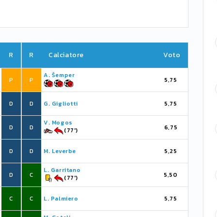
R
R
Calciatore
Voto
A. Šemper
P
P
5,75
D
D
G. Gigliotti
5,75
V. Mogos
D
D
6,75
(77')
D
D
M. Leverbe
5,25
L. Garritano
D
C
5,50
(77')
C
C
L. Palmiero
5,75