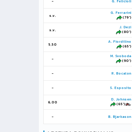
-
G. Felicioli
G. Ferrarini
s.v.
(79')
J. Dezi
s.v.
(80')
A. Fiordilino
5,50
(65')
M. Svoboda
-
(90')
-
R. Bocalon
-
S. Esposito
D. Johnsen
6,00
(65')
-
B. Bjarkason