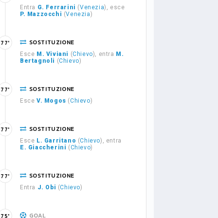
Entra
G. Ferrarini
(
Venezia
), esce
P. Mazzocchi
(
Venezia
)
SOSTITUZIONE
77'
Esce
M. Viviani
(
Chievo
), entra
M.
Bertagnoli
(
Chievo
)
SOSTITUZIONE
77'
Esce
V. Mogos
(
Chievo
)
SOSTITUZIONE
77'
Esce
L. Garritano
(
Chievo
), entra
E. Giaccherini
(
Chievo
)
SOSTITUZIONE
77'
Entra
J. Obi
(
Chievo
)
GOAL
75'