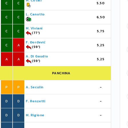
M. Cotali
C
C
5,50
L. Canotto
C
C
6,50
M. Viviani
C
C
5,75
(77')
F. Đorđević
C
A
5,25
(59')
A. Di Gaudio
A
A
5,25
(59')
PANCHINA
P
P
A. Seculin
-
D
D
F. Renzetti
-
D
D
M. Rigione
-