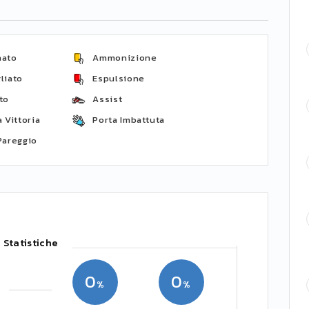
nato
Ammonizione
liato
Espulsione
to
Assist
 Vittoria
Porta Imbattuta
Pareggio
Statistiche
0
0