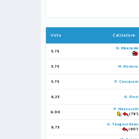
Voto
Calciatore
N. Mäenpää
5,75
5,75
M. Modolo
5,75
P. Ceccaroni
6,25
G. Ricci
P. Mazzocchi
6,00
(79')
A. Taugourdeau
6,75
(90')