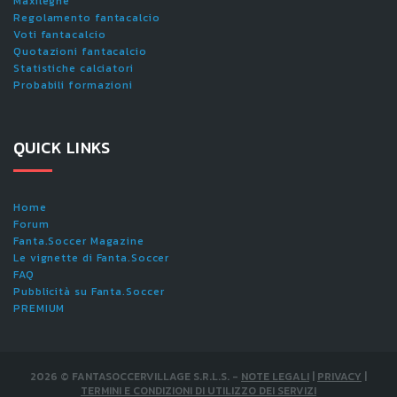
Maxileghe
Regolamento fantacalcio
Voti fantacalcio
Quotazioni fantacalcio
Statistiche calciatori
Probabili formazioni
QUICK LINKS
Home
Forum
Fanta.Soccer Magazine
Le vignette di Fanta.Soccer
FAQ
Pubblicità su Fanta.Soccer
PREMIUM
2026
©
FANTASOCCERVILLAGE S.R.L.S.
-
NOTE LEGALI
|
PRIVACY
|
TERMINI E CONDIZIONI DI UTILIZZO DEI SERVIZI