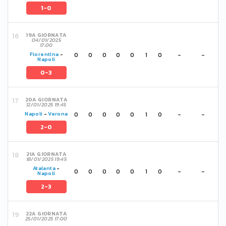
1-0
19A GIORNATA
04/01/2025
17:00
0
0
0
0
0
1
0
-
-
Fiorentina
-
Napoli
0-3
20A GIORNATA
12/01/2025 19:45
0
0
0
0
0
1
0
-
-
Napoli
-
Verona
2-0
21A GIORNATA
18/01/2025 19:45
Atalanta
-
0
0
0
0
0
1
0
-
-
Napoli
2-3
22A GIORNATA
25/01/2025 17:00