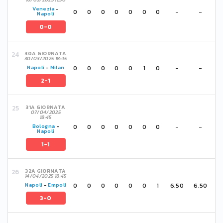
Venezia
-
0
0
0
0
0
0
0
-
-
Napoli
0-0
30A GIORNATA
30/03/2025 18:45
0
0
0
0
0
1
0
-
-
Napoli
-
Milan
2-1
31A GIORNATA
07/04/2025
18:45
0
0
0
0
0
0
0
-
-
Bologna
-
Napoli
1-1
32A GIORNATA
14/04/2025 18:45
0
0
0
0
0
0
1
6,50
6,50
Napoli
-
Empoli
3-0