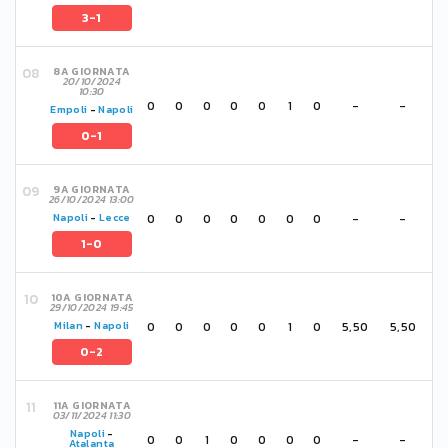
3-1
8A GIORNATA
20/10/2024
10:30
0
0
0
0
0
1
0
-
-
Empoli
-
Napoli
0-1
9A GIORNATA
26/10/2024 13:00
0
0
0
0
0
0
0
-
-
Napoli
-
Lecce
1-0
10A GIORNATA
29/10/2024 19:45
0
0
0
0
0
1
0
5,50
5,50
Milan
-
Napoli
0-2
11A GIORNATA
03/11/2024 11:30
Napoli
-
0
0
1
0
0
0
0
-
-
Atalanta