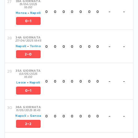
33A GIORNATA
19/04/2025
16:00
0
0
0
0
0
0
0
-
-
Monza
-
Napoli
0-1
34A GIORNATA
27/04/2025 18:45
0
0
0
0
0
0
0
-
-
Napoli
-
Torino
2-0
35A GIORNATA
03/05/2025
16:00
0
0
0
0
0
0
0
-
-
Lecce
-
Napoli
0-1
36A GIORNATA
11/05/2025 18:45
0
0
0
0
0
0
0
-
-
Napoli
-
Genoa
2-2