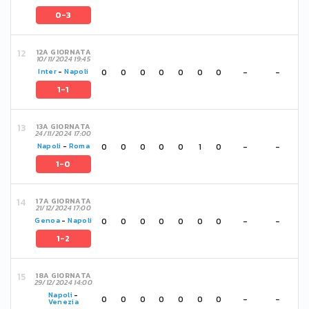
0-3
12A GIORNATA
10/11/2024 19:45
0
0
0
0
0
0
0
-
-
Inter
-
Napoli
1-1
13A GIORNATA
24/11/2024 17:00
0
0
0
0
0
1
0
-
-
Napoli
-
Roma
1-0
17A GIORNATA
21/12/2024 17:00
0
0
0
0
0
0
0
-
-
Genoa
-
Napoli
1-2
18A GIORNATA
29/12/2024 14:00
Napoli
-
0
0
0
0
0
0
0
-
-
Venezia