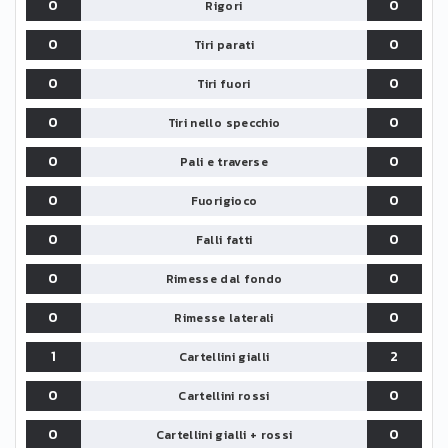
0
0
Rigori
0
0
Tiri parati
0
0
Tiri fuori
0
0
Tiri nello specchio
0
0
Pali e traverse
0
0
Fuorigioco
0
0
Falli fatti
0
0
Rimesse dal fondo
0
0
Rimesse laterali
1
2
Cartellini gialli
0
0
Cartellini rossi
0
0
Cartellini gialli + rossi