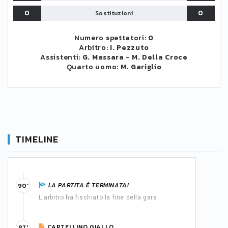
0
0
Sostituzioni
Numero spettatori:
0
Arbitro:
I. Pezzuto
Assistenti:
G. Massara
-
M. Della Croce
Quarto uomo:
M. Gariglio
TIMELINE
LA PARTITA È TERMINATA!
90'
L'arbitro ha fischiato la fine della gara.
CARTELLINO GIALLO
87'