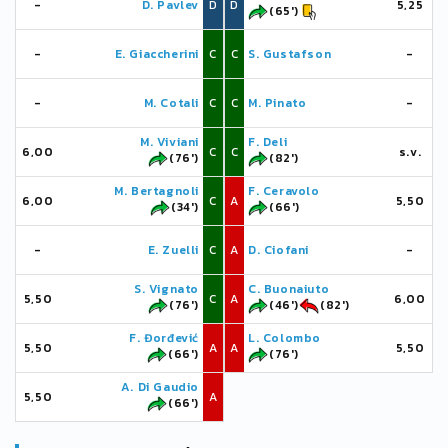
-
D. Pavlev
D
D
5,25
(65')
-
E. Giaccherini
C
C
S. Gustafson
-
-
M. Cotali
C
C
M. Pinato
-
M. Viviani
F. Deli
6,00
C
C
s.v.
(76')
(82')
M. Bertagnoli
F. Ceravolo
6,00
C
A
5,50
(34')
(66')
-
E. Zuelli
C
A
D. Ciofani
-
S. Vignato
C. Buonaiuto
5,50
C
A
6,00
(76')
(46')
(82')
F. Đorđević
L. Colombo
5,50
A
A
5,50
(66')
(76')
A. Di Gaudio
5,50
A
(66')