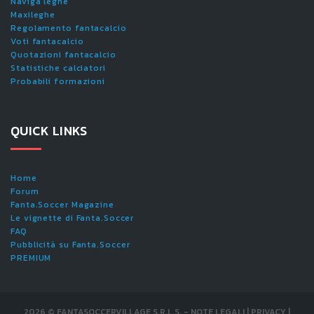
Naviga leghe
Maxileghe
Regolamento fantacalcio
Voti fantacalcio
Quotazioni fantacalcio
Statistiche calciatori
Probabili formazioni
QUICK LINKS
Home
Forum
Fanta.Soccer Magazine
Le vignette di Fanta.Soccer
FAQ
Pubblicità su Fanta.Soccer
PREMIUM
2026
©
FANTASOCCERVILLAGE S.R.L.S.
-
NOTE LEGALI
|
PRIVACY
|