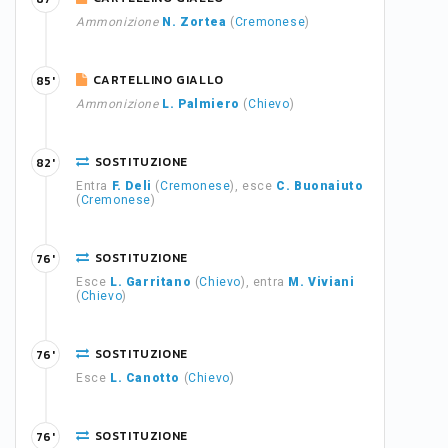
Ammonizione
N. Zortea
(
Cremonese
)
CARTELLINO GIALLO
85'
Ammonizione
L. Palmiero
(
Chievo
)
SOSTITUZIONE
82'
Entra
F. Deli
(
Cremonese
), esce
C. Buonaiuto
(
Cremonese
)
SOSTITUZIONE
76'
Esce
L. Garritano
(
Chievo
), entra
M. Viviani
(
Chievo
)
SOSTITUZIONE
76'
Esce
L. Canotto
(
Chievo
)
SOSTITUZIONE
76'