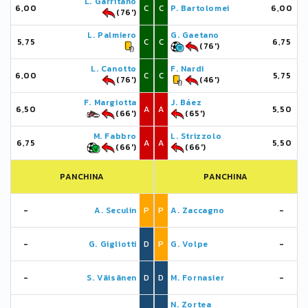
L. Garritano
6,00
C
C
P. Bartolomei
6,00
(76')
L. Palmiero
G. Gaetano
5,75
C
C
6,75
(76')
L. Canotto
F. Nardi
6,00
C
C
5,75
(76')
(46')
F. Margiotta
J. Báez
6,50
A
A
5,50
(66')
(65')
M. Fabbro
L. Strizzolo
6,75
A
A
5,50
(66')
(66')
PANCHINA
PANCHINA
-
A. Seculin
P
P
A. Zaccagno
-
-
G. Gigliotti
D
P
G. Volpe
-
-
S. Väisänen
D
D
M. Fornasier
-
N. Zortea