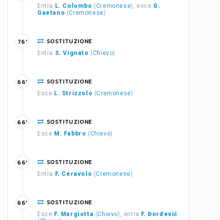
Entra
L. Colombo
(
Cremonese
), esce
G.
Gaetano
(
Cremonese
)
SOSTITUZIONE
76'
Entra
S. Vignato
(
Chievo
)
SOSTITUZIONE
66'
Esce
L. Strizzolo
(
Cremonese
)
SOSTITUZIONE
66'
Esce
M. Fabbro
(
Chievo
)
SOSTITUZIONE
66'
Entra
F. Ceravolo
(
Cremonese
)
SOSTITUZIONE
66'
Esce
F. Margiotta
(
Chievo
), entra
F. Đorđević