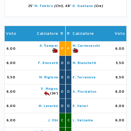
25'
M. Fabbro
(Chi)
, 48'
G. Gaetano
(Cre)
Voto
Calciatore
R
R
Calciatore
Voto
A. Šemper
M. Carnesecchi
6,00
P
P
6,00
6,00
F. Renzetti
D
D
M. Bianchetti
5,50
5,50
M. Rigione
D
D
E. Terranova
6,50
V. Mogos
6,00
D
D
A. Fiordaliso
6,00
(34')
6,00
M. Leverbe
D
D
E. Valeri
6,00
6,00
J. Obi
C
C
L. Valzania
6,00