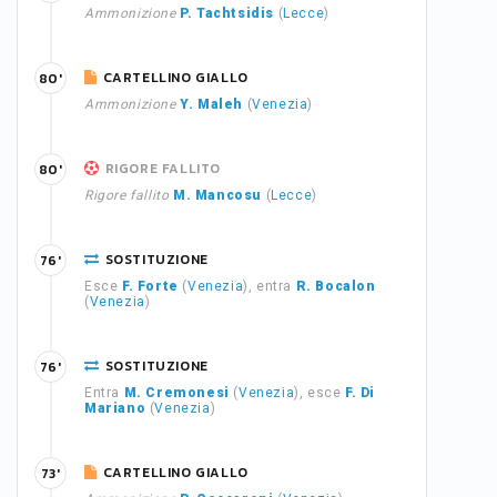
Ammonizione
P. Tachtsidis
(
Lecce
)
CARTELLINO GIALLO
80'
Ammonizione
Y. Maleh
(
Venezia
)
RIGORE FALLITO
80'
Rigore fallito
M. Mancosu
(
Lecce
)
SOSTITUZIONE
76'
Esce
F. Forte
(
Venezia
), entra
R. Bocalon
(
Venezia
)
SOSTITUZIONE
76'
Entra
M. Cremonesi
(
Venezia
), esce
F. Di
Mariano
(
Venezia
)
CARTELLINO GIALLO
73'