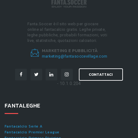
Fanta.Soccer è il sito web per giocare
online al fantacalcio gratis. Leghe private,
leghe pubbliche, probabili formazioni, voti
live, statistiche, quotazioni calciatori.
MARKETING E PUBBLICITÀ
marketing@fantasoccevillage.com
CONTATTACI
- 10.1.0.204
FANTALEGHE
Fantacalcio Serie A
Fantacalcio Premier League
Fantacalcio Primera Division