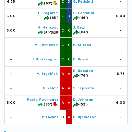
6,25
C
D
G. Felicioli
-
(63')
L. Paganini
G. Ferrarini
6,00
C
D
6,00
(85')
(46')
M. Mancosu
J. Dezi
5,00
C
C
-
(46')
(84')
-
M. Listkowski
C
C
H. St Clair
-
-
J. Björkengren
C
C
D. Rossi
-
R. Bocalon
-
M. Stępiński
A
A
6,75
(76')
-
G. Yalçın
A
A
S. Esposito
-
Pablo Rodríguez
D. Johnsen
5,00
A
A
6,00
(85')
(52')
-
F. Pisacane
0
A
B. Bjarkason
-