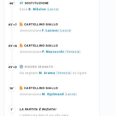
SOSTITUZIONE
46'
Esce
B. Nikolov
(
Lecce
)
CARTELLINO GIALLO
45'+7
Ammonizione
F. Lucioni
(
Lecce
)
CARTELLINO GIALLO
45'+6
Ammonizione
P. Mazzocchi
(
Venezia
)
RIGORE SEGNATO
45'+3
Ha segnato
M. Aramu
(
Venezia
) su rigore
CARTELLINO GIALLO
16'
Ammonizione
M. Hjulmand
(
Lecce
)
LA PARTITA È INIZIATA!
1'
L'arbitro ha dato il via alla gara.