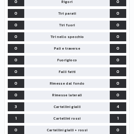
0
0
Rigori
0
0
Tiri parati
0
0
Tiri fuori
0
0
Tiri nello specchio
0
0
Pali e traverse
0
0
Fuorigioco
0
0
Falli fatti
0
0
Rimesse dal fondo
0
0
Rimesse laterali
3
4
Cartellini gialli
1
1
Cartellini rossi
0
0
Cartellini gialli + rossi