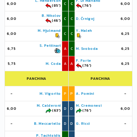
L. Henderson
F. Di Mariano
6,00
C
C
6,00
(85')
(76')
B. Nikolov
6,00
C
C
D. Črnigoj
6,00
(46')
M. Hjulmand
Y. Maleh
6,00
C
C
6,25
S. Pettinari
6,75
A
C
M. Svoboda
6,25
F. Forte
5,75
M. Coda
A
A
6,25
(76')
PANCHINA
PANCHINA
-
M. Vigorito
P
P
A. Pomini
-
M. Calderoni
M. Cremonesi
6,00
D
D
6,00
(63')
(76')
-
B. Meccariello
D
D
G. Ricci
-
P. Tachtsidis