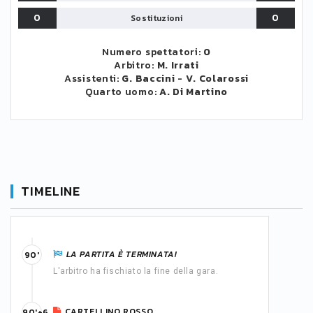
0
0
Sostituzioni
Numero spettatori:
0
Arbitro:
M. Irrati
Assistenti:
G. Baccini
-
V. Colarossi
Quarto uomo:
A. Di Martino
TIMELINE
LA PARTITA È TERMINATA!
90'
L'arbitro ha fischiato la fine della gara.
CARTELLINO ROSSO
90'+6