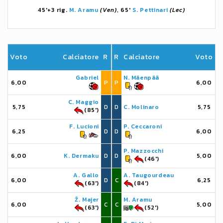
45'+3 rig.
M. Aramu
(Ven)
, 65'
S. Pettinari
(Lec)
Voto
Calciatore
R
R
Calciatore
Voto
Gabriel
N. Mäenpää
6,00
P
P
6,00
C. Maggio
5,75
D
D
C. Molinaro
5,75
(85')
F. Lucioni
P. Ceccaroni
6,25
D
D
6,00
P. Mazzocchi
6,00
K. Dermaku
D
D
5,00
(46')
A. Gallo
A. Taugourdeau
6,00
D
C
6,25
(63')
(84')
Ž. Majer
M. Aramu
6,00
C
C
5,00
(63')
(52')