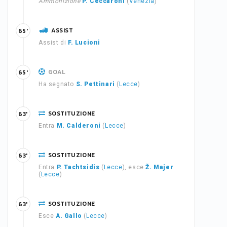
Ammonizione
P. Ceccaroni
(
Venezia
)
ASSIST
65'
Assist di
F. Lucioni
GOAL
65'
Ha segnato
S. Pettinari
(
Lecce
)
SOSTITUZIONE
63'
Entra
M. Calderoni
(
Lecce
)
SOSTITUZIONE
63'
Entra
P. Tachtsidis
(
Lecce
), esce
Ž. Majer
(
Lecce
)
SOSTITUZIONE
63'
Esce
A. Gallo
(
Lecce
)