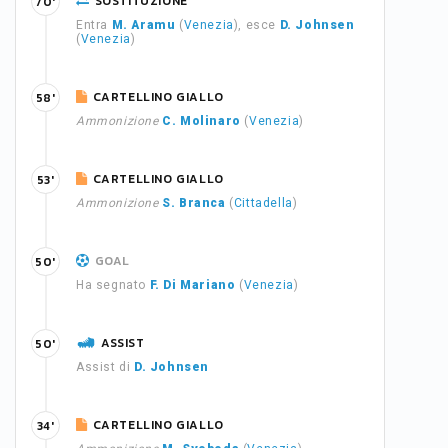
SOSTITUZIONE
70'
Entra
M. Aramu
(
Venezia
), esce
D. Johnsen
(
Venezia
)
CARTELLINO GIALLO
58'
Ammonizione
C. Molinaro
(
Venezia
)
CARTELLINO GIALLO
53'
Ammonizione
S. Branca
(
Cittadella
)
GOAL
50'
Ha segnato
F. Di Mariano
(
Venezia
)
ASSIST
50'
Assist di
D. Johnsen
CARTELLINO GIALLO
34'