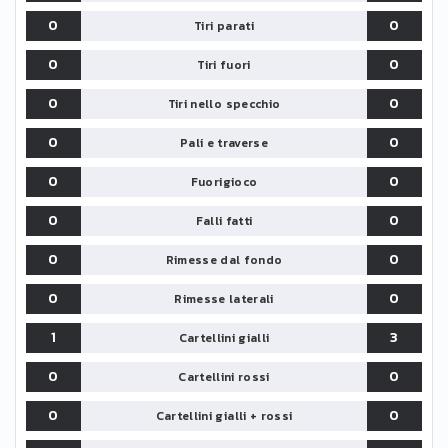
0
0
Tiri parati
0
0
Tiri fuori
0
0
Tiri nello specchio
0
0
Pali e traverse
0
0
Fuorigioco
0
0
Falli fatti
0
0
Rimesse dal fondo
0
0
Rimesse laterali
1
3
Cartellini gialli
0
0
Cartellini rossi
0
0
Cartellini gialli + rossi