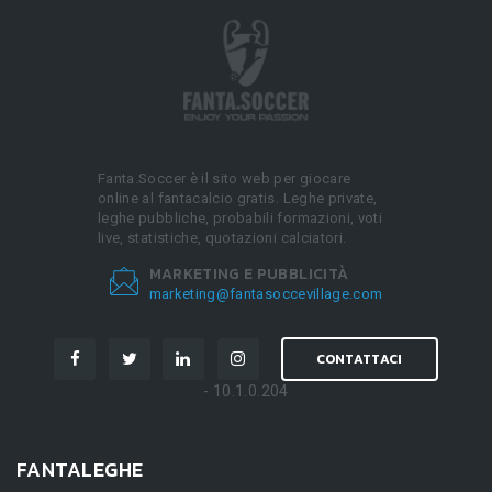
Fanta.Soccer è il sito web per giocare
online al fantacalcio gratis. Leghe private,
leghe pubbliche, probabili formazioni, voti
live, statistiche, quotazioni calciatori.
MARKETING E PUBBLICITÀ
marketing@fantasoccevillage.com
CONTATTACI
- 10.1.0.204
FANTALEGHE