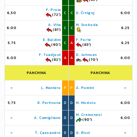
F. Proia
6,50
C
C
D. Črnigoj
6,00
(72')
A. Vita
M. Svoboda
6,00
C
C
6,25
(81')
E. Baldini
F. Forte
5,75
C
A
6,25
(90')
(83')
F. Tsadjout
D. Johnsen
6,00
A
A
6,00
(82')
(70')
PANCHINA
PANCHINA
-
L. Maniero
P
P
A. Pomini
-
5,75
R. Perticone
D
D
M. Modolo
6,00
M. Cremonesi
-
A. Camigliano
D
D
6,00
(90')
-
T. Cassandro
D
D
G. Ricci
-