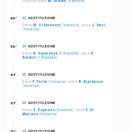
Ammonizione
M. Aramu
(
Venezia
)
SOSTITUZIONE
90'
Entra
M. Cremonesi
(
Venezia
), esce
J. Dezi
(
Venezia
)
SOSTITUZIONE
90'
Entra
R. Ogunseye
(
Cittadella
), esce
E.
Baldini
(
Cittadella
)
SOSTITUZIONE
83'
Esce
F. Forte
(
Venezia
), entra
B. Bjarkason
(
Venezia
)
SOSTITUZIONE
83'
Entra
S. Esposito
(
Venezia
), esce
F. Di
Mariano
(
Venezia
)
SOSTITUZIONE
82'