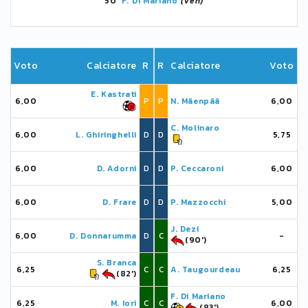
50'
F. Di Mariano
(Ven)
Voto
Calciatore
R
R
Calciatore
Voto
E. Kastrati
6,00
P
P
N. Mäenpää
6,00
C. Molinaro
6,00
L. Ghiringhelli
D
D
5,75
6,00
D. Adorni
D
D
P. Ceccaroni
6,00
6,00
D. Frare
D
D
P. Mazzocchi
5,00
J. Dezi
6,00
D. Donnarumma
D
C
-
(90')
S. Branca
6,25
C
C
A. Taugourdeau
6,25
(82')
F. Di Mariano
6,25
M. Iori
C
C
6,00
(83')