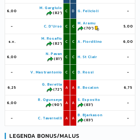
M. Gargiulo
6,00
C
D
G. Felicioli
-
(82')
M. Aramu
-
C. D'Urso
C
C
5,00
(70')
M. Rosafio
s.v.
C
C
A. Fiordilino
6,00
(82')
N. Pavan
6,00
C
C
H. St Clair
-
(81')
-
V. Mastrantonio
C
C
D. Rossi
-
G. Beretta
6,25
A
A
R. Bocalon
6,75
(72')
R. Ogunseye
S. Esposito
6,00
A
A
-
(90')
(83')
B. Bjarkason
-
C. Tavernelli
A
A
-
(83')
LEGENDA BONUS/MALUS