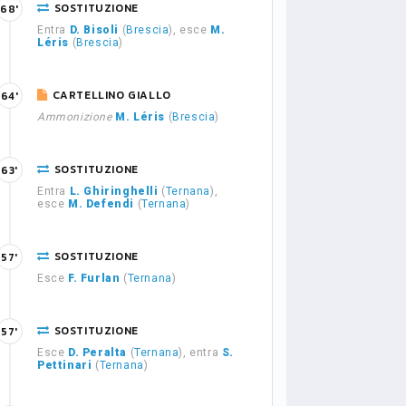
SOSTITUZIONE
68'
Entra
D. Bisoli
(
Brescia
), esce
M.
Léris
(
Brescia
)
CARTELLINO GIALLO
64'
Ammonizione
M. Léris
(
Brescia
)
SOSTITUZIONE
63'
Entra
L. Ghiringhelli
(
Ternana
),
esce
M. Defendi
(
Ternana
)
SOSTITUZIONE
57'
Esce
F. Furlan
(
Ternana
)
SOSTITUZIONE
57'
Esce
D. Peralta
(
Ternana
), entra
S.
Pettinari
(
Ternana
)