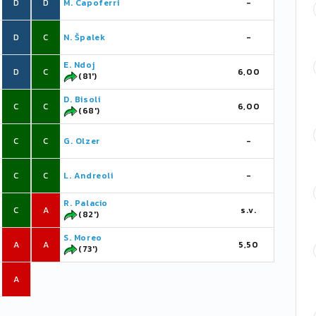
D
D
M. Capoferri
-
D
C
N. Špalek
-
E. Ndoj
D
C
6,00
(81')
D. Bisoli
C
C
6,00
(68')
C
C
G. Olzer
-
C
C
L. Andreoli
-
R. Palacio
C
A
s.v.
(82')
S. Moreo
A
A
5,50
(73')
A