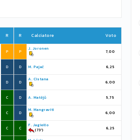
R
R
Calciatore
Voto
J. Joronen
P
P
7,00
D
D
M. Pajač
6,25
A. Cistana
D
D
6,00
C
D
A. Matějů
5,75
M. Mangraviti
C
D
6,00
F. Jagiełło
C
C
6,25
(73')