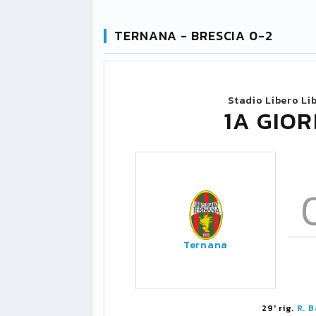
TERNANA - BRESCIA 0-2
Stadio Libero Li
1A GIOR
Ternana
29' rig.
R. B