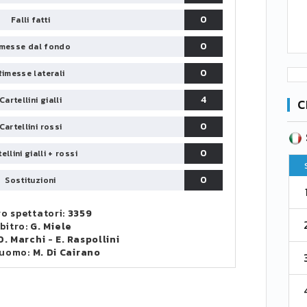
0
Falli fatti
0
messe dal fondo
0
Rimesse laterali
4
Cartellini gialli
C
0
Cartellini rossi
SERIE B
CA
CLASSIFICA
0
ellini gialli + rossi
Pt
Squadra
PG
Pt
0
Sostituzioni
1
Parma
76
38
76
o spettatori:
3359
2
Como 1907
67
38
73
bitro:
G. Miele
D. Marchi
-
E. Raspollini
 uomo:
M. Di Cairano
3
Venezia
61
38
70
4
Cremonese
59
38
67