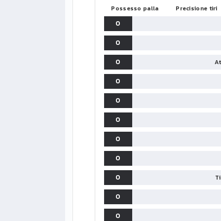
Possesso palla
Precisione tiri
0
0
0
At
0
0
0
0
0
0
T
0
0