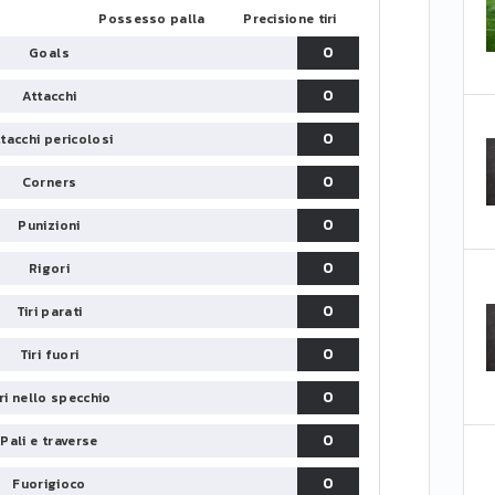
Possesso palla
Precisione tiri
0
Goals
0
Attacchi
0
tacchi pericolosi
0
Corners
0
Punizioni
0
Rigori
0
Tiri parati
0
Tiri fuori
0
iri nello specchio
0
Pali e traverse
0
Fuorigioco