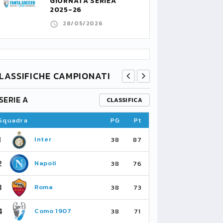
GIORNATA SERIEA
2025-26
28/05/2026
LASSIFICHE CAMPIONATI
SERIE A
PREMIER L
CLASSIFICA
Squadra
PG
Pt
Squadra
1
1
Inter
Ar
38
87
2
2
Napoli
Ma
38
76
3
3
Roma
Ma
38
73
4
4
Como 1907
As
38
71