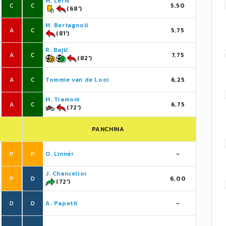
M. Léris
C
C
5,50
(68')
M. Bertagnoli
A
C
5,75
(81')
R. Bajić
A
C
7,75
(82')
A
C
Tommie van de Looi
6,25
M. Tramoni
A
C
6,75
(72')
PANCHINA
P
P
O. Linnér
-
J. Chancellor
P
D
6,00
(72')
D
D
A. Papetti
-