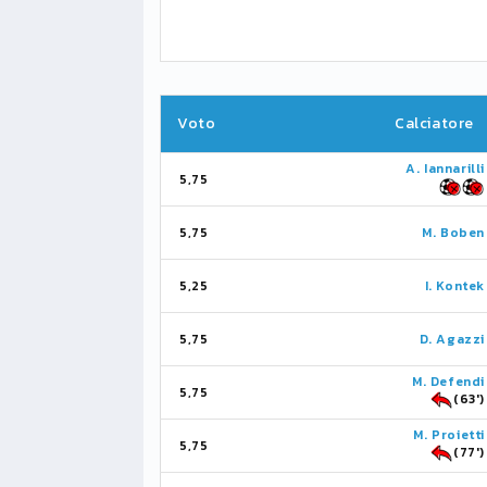
Voto
Calciatore
A. Iannarilli
5,75
5,75
M. Boben
5,25
I. Kontek
5,75
D. Agazzi
M. Defendi
5,75
(63')
M. Proietti
5,75
(77')