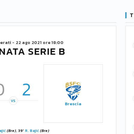
T
berati -
22 ago 2021 ore 18:00
NATA SERIE B
0
2
VS
Brescia
ajić
(Bre)
, 39'
R. Bajić
(Bre)