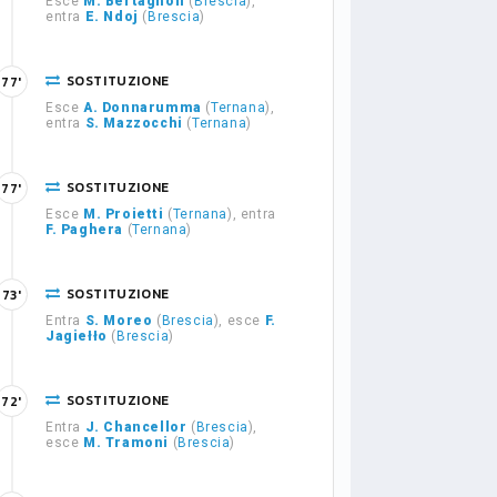
Esce
M. Bertagnoli
(
Brescia
),
entra
E. Ndoj
(
Brescia
)
SOSTITUZIONE
77'
Esce
A. Donnarumma
(
Ternana
),
entra
S. Mazzocchi
(
Ternana
)
SOSTITUZIONE
77'
Esce
M. Proietti
(
Ternana
), entra
F. Paghera
(
Ternana
)
SOSTITUZIONE
73'
Entra
S. Moreo
(
Brescia
), esce
F.
Jagiełło
(
Brescia
)
SOSTITUZIONE
72'
Entra
J. Chancellor
(
Brescia
),
esce
M. Tramoni
(
Brescia
)