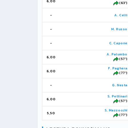
6,00
(63')
-
A. Celli
-
M. Russo
-
C. Capone
A. Palumbo
6,00
(57')
F. Paghera
6,00
(77')
-
G. Nesta
S. Pettinari
6,00
(57')
S. Mazzocchi
5,50
(77')