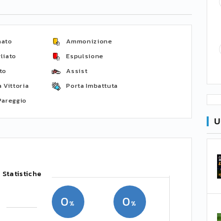
nato
Ammonizione
liato
Espulsione
to
Assist
 Vittoria
Porta Imbattuta
Pareggio
U
Statistiche
0
0