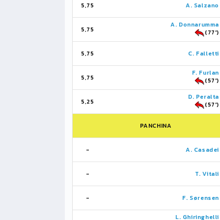
5,75
A. Salzano
A. Donnarumma
5,75
(77')
5,75
C. Falletti
F. Furlan
5,75
(57')
D. Peralta
5,25
(57')
PANCHINA
-
A. Casadei
-
T. Vitali
-
F. Sørensen
L. Ghiringhelli