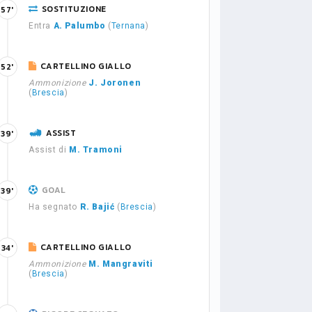
SOSTITUZIONE
57'
Entra
A. Palumbo
(
Ternana
)
CARTELLINO GIALLO
52'
Ammonizione
J. Joronen
(
Brescia
)
ASSIST
39'
Assist di
M. Tramoni
GOAL
39'
Ha segnato
R. Bajić
(
Brescia
)
CARTELLINO GIALLO
34'
Ammonizione
M. Mangraviti
(
Brescia
)