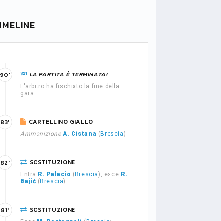
IMELINE
LA PARTITA È TERMINATA!
90'
L'arbitro ha fischiato la fine della
gara.
CARTELLINO GIALLO
83'
Ammonizione
A. Cistana
(
Brescia
)
SOSTITUZIONE
82'
Entra
R. Palacio
(
Brescia
), esce
R.
Bajić
(
Brescia
)
SOSTITUZIONE
81'