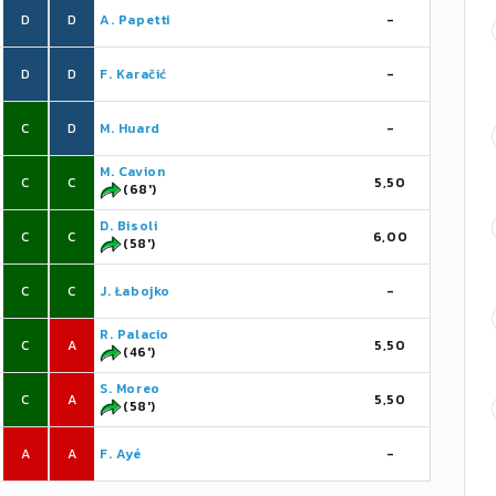
D
D
A. Papetti
-
D
D
F. Karačić
-
C
D
M. Huard
-
M. Cavion
C
C
5,50
(68')
D. Bisoli
C
C
6,00
(58')
C
C
J. Łabojko
-
R. Palacio
C
A
5,50
(46')
S. Moreo
C
A
5,50
(58')
A
A
F. Ayé
-