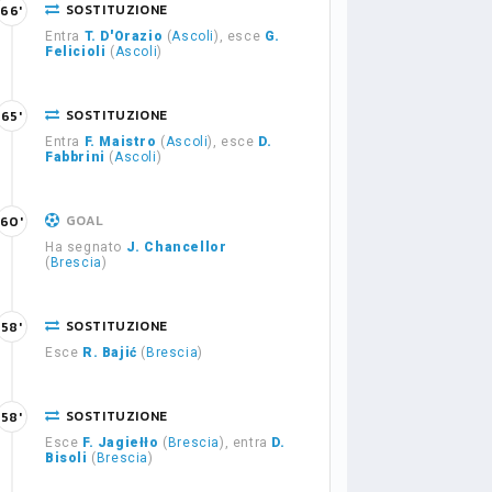
SOSTITUZIONE
66'
Entra
T. D'Orazio
(
Ascoli
), esce
G.
Felicioli
(
Ascoli
)
SOSTITUZIONE
65'
Entra
F. Maistro
(
Ascoli
), esce
D.
Fabbrini
(
Ascoli
)
GOAL
60'
Ha segnato
J. Chancellor
(
Brescia
)
SOSTITUZIONE
58'
Esce
R. Bajić
(
Brescia
)
SOSTITUZIONE
58'
Esce
F. Jagiełło
(
Brescia
), entra
D.
Bisoli
(
Brescia
)