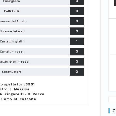
0
Fuorigioco
0
Falli fatti
0
messe dal fondo
0
Rimesse laterali
1
Cartellini gialli
0
Cartellini rossi
0
ellini gialli + rossi
0
Sostituzioni
o spettatori:
3901
itro:
L. Massimi
A. Zingarelli
-
D. Rocca
o uomo:
M. Cascone
C