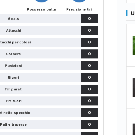
Possesso palla
Precisione tiri
U
0
Goals
0
Attacchi
0
tacchi pericolosi
0
Corners
0
Punizioni
0
Rigori
0
Tiri parati
0
Tiri fuori
0
iri nello specchio
0
Pali e traverse