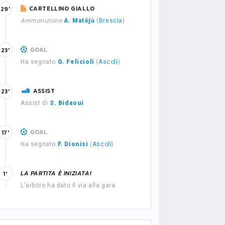
CARTELLINO GIALLO
29'
Ammonizione
A. Matějů
(
Brescia
)
GOAL
23'
Ha segnato
G. Felicioli
(
Ascoli
)
ASSIST
23'
Assist di
S. Bidaoui
GOAL
17'
Ha segnato
F. Dionisi
(
Ascoli
)
LA PARTITA È INIZIATA!
1'
L'arbitro ha dato il via alla gara.