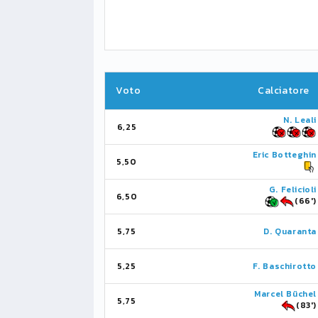
Voto
Calciatore
N. Leali
6,25
Eric Botteghin
5,50
G. Felicioli
6,50
(66')
5,75
D. Quaranta
5,25
F. Baschirotto
Marcel Büchel
5,75
(83')