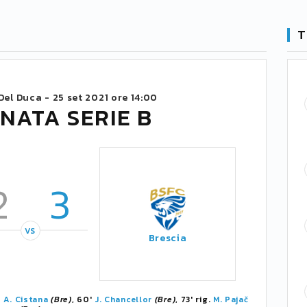
T
 Del Duca -
25 set 2021 ore 14:00
NATA SERIE B
2
3
VS
Brescia
'
A. Cistana
(Bre)
, 60'
J. Chancellor
(Bre)
, 73' rig.
M. Pajač