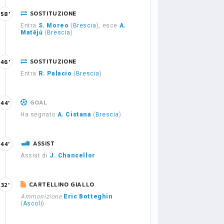
SOSTITUZIONE
58'
Entra
S. Moreo
(
Brescia
), esce
A.
Matějů
(
Brescia
)
SOSTITUZIONE
46'
Entra
R. Palacio
(
Brescia
)
GOAL
44'
Ha segnato
A. Cistana
(
Brescia
)
ASSIST
44'
Assist di
J. Chancellor
CARTELLINO GIALLO
32'
Ammonizione
Eric Botteghin
(
Ascoli
)