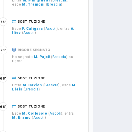
Entra
M. Mangraviti
(
Brescia
),
esce
M. Tramoni
(
Brescia
)
SOSTITUZIONE
75'
Esce
F. Caligara
(
Ascoli
), entra
A.
Iliev
(
Ascoli
)
RIGORE SEGNATO
73'
Ha segnato
M. Pajač
(
Brescia
) su
rigore
SOSTITUZIONE
68'
Entra
M. Cavion
(
Brescia
), esce
M.
Léris
(
Brescia
)
SOSTITUZIONE
66'
Esce
M. Collocolo
(
Ascoli
), entra
M. Eramo
(
Ascoli
)