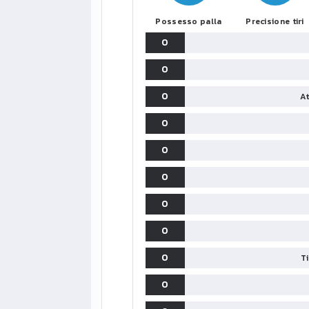
Possesso palla
Precisione tiri
0
0
0
At
0
0
0
0
0
0
T
0