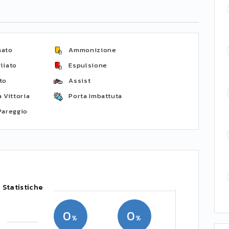
nato
Ammonizione
liato
Espulsione
to
Assist
 Vittoria
Porta Imbattuta
Pareggio
Statistiche
0
0