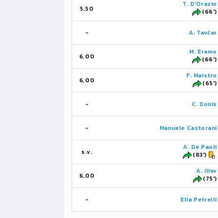
T. D'Orazio
5,50
(66')
-
A. Tavčar
M. Eramo
6,00
(66')
F. Maistro
6,00
(65')
-
C. Donis
-
Manuele Castorani
A. De Paoli
s.v.
(83')
A. Iliev
6,00
(75')
-
Elia Petrelli