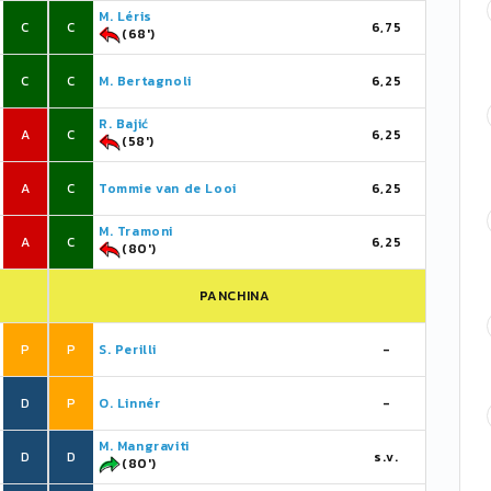
M. Léris
C
C
6,75
(68')
C
C
M. Bertagnoli
6,25
R. Bajić
A
C
6,25
(58')
A
C
Tommie van de Looi
6,25
M. Tramoni
A
C
6,25
(80')
PANCHINA
P
P
S. Perilli
-
D
P
O. Linnér
-
M. Mangraviti
D
D
s.v.
(80')