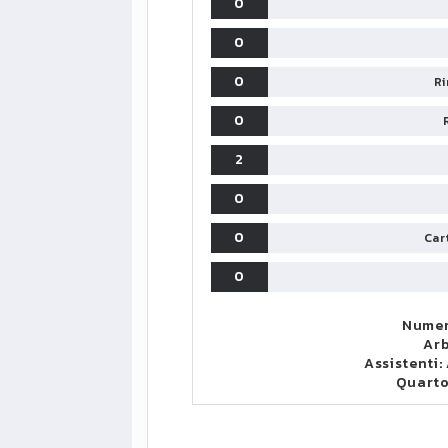
0
0
0
Ri
0
2
0
0
Cart
0
Numer
Arb
Assistenti:
Quart