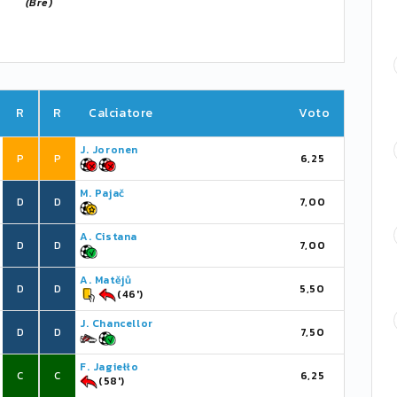
(Bre)
R
R
Calciatore
Voto
J. Joronen
P
P
6,25
M. Pajač
D
D
7,00
A. Cistana
D
D
7,00
A. Matějů
D
D
5,50
(46')
J. Chancellor
D
D
7,50
F. Jagiełło
C
C
6,25
(58')