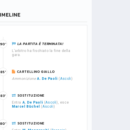
IMELINE
LA PARTITA È TERMINATA!
90'
L'arbitro ha fischiato la fine della
gara.
CARTELLINO GIALLO
85'
Ammonizione
A. De Paoli
(
Ascoli
)
SOSTITUZIONE
83'
Entra
A. De Paoli
(
Ascoli
), esce
Marcel Büchel
(
Ascoli
)
SOSTITUZIONE
80'