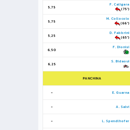
F. Caligara
5,75
(75')
M. Collocolo
5,75
(66')
D. Fabbrini
5,25
(65')
F. Dionisi
6,50
S. Bidaoui
6,25
PANCHINA
-
E. Guarna
-
A. Salvi
-
L. Spendlhofer