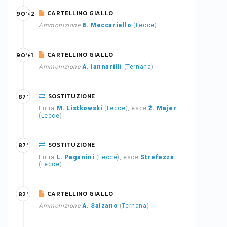
CARTELLINO GIALLO
90'+2
Ammonizione
B. Meccariello
(
Lecce
)
CARTELLINO GIALLO
90'+1
Ammonizione
A. Iannarilli
(
Ternana
)
SOSTITUZIONE
87'
Entra
M. Listkowski
(
Lecce
), esce
Ž. Majer
(
Lecce
)
SOSTITUZIONE
87'
Entra
L. Paganini
(
Lecce
), esce
Strefezza
(
Lecce
)
CARTELLINO GIALLO
82'
Ammonizione
A. Salzano
(
Ternana
)