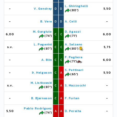
L. Ghiringhelli
-
V. Gendrey
D
D
5,50
(80')
-
B. Vera
D
D
A. Celli
-
M. Gargiulo
D. Agazzi
6,00
C
C
6,00
(74')
(71')
L. Paganini
A. Salzano
s.v.
C
C
5,75
(87')
(80')
F. Paghera
-
A. Blin
C
C
6,00
(71')
S. Pettinari
-
Þ. Helgason
C
A
5,50
(65')
M. Listkowski
s.v.
C
A
S. Mazzocchi
-
(87')
-
B. Bjarnason
C
A
F. Furlan
-
Pablo Rodríguez
5,50
A
A
D. Peralta
-
(74')