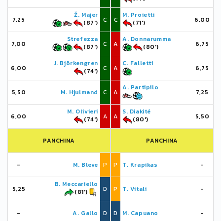
Ž. Majer
M. Proietti
7,25
C
C
6,00
(87')
(71')
Strefezza
A. Donnarumma
7,00
C
A
6,75
(87')
(80')
J. Björkengren
C. Falletti
6,00
C
A
6,75
(74')
A. Partipilo
5,50
M. Hjulmand
C
A
7,25
M. Olivieri
S. Diakité
6,00
A
A
5,50
(74')
(80')
PANCHINA
PANCHINA
-
M. Bleve
P
P
T. Krapikas
-
B. Meccariello
5,25
D
P
T. Vitali
-
(81')
-
A. Gallo
D
D
M. Capuano
-