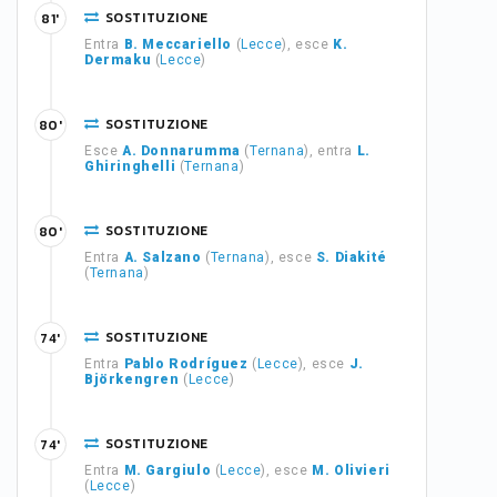
SOSTITUZIONE
81'
Entra
B. Meccariello
(
Lecce
), esce
K.
Dermaku
(
Lecce
)
SOSTITUZIONE
80'
Esce
A. Donnarumma
(
Ternana
), entra
L.
Ghiringhelli
(
Ternana
)
SOSTITUZIONE
80'
Entra
A. Salzano
(
Ternana
), esce
S. Diakité
(
Ternana
)
SOSTITUZIONE
74'
Entra
Pablo Rodríguez
(
Lecce
), esce
J.
Björkengren
(
Lecce
)
SOSTITUZIONE
74'
Entra
M. Gargiulo
(
Lecce
), esce
M. Olivieri
(
Lecce
)