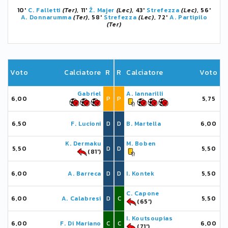
10'
C. Falletti
(Ter)
, 11'
Ž. Majer
(Lec)
, 43'
Strefezza
(Lec)
, 56'
A. Donnarumma
(Ter)
, 58'
Strefezza
(Lec)
, 72'
A. Partipilo
(Ter)
Voto
Calciatore
R
R
Calciatore
Voto
Gabriel
A. Iannarilli
6,00
P
P
5,75
6,50
F. Lucioni
D
D
B. Martella
6,00
K. Dermaku
M. Boben
5,50
D
D
5,50
(81')
6,00
A. Barreca
D
D
I. Kontek
5,50
C. Capone
6,00
A. Calabresi
D
C
5,50
(65')
I. Koutsoupias
6,00
F. Di Mariano
C
C
6,00
(71')