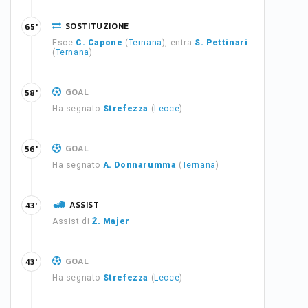
SOSTITUZIONE
65'
Esce
C. Capone
(
Ternana
), entra
S. Pettinari
(
Ternana
)
GOAL
58'
Ha segnato
Strefezza
(
Lecce
)
GOAL
56'
Ha segnato
A. Donnarumma
(
Ternana
)
ASSIST
43'
Assist di
Ž. Majer
GOAL
43'
Ha segnato
Strefezza
(
Lecce
)