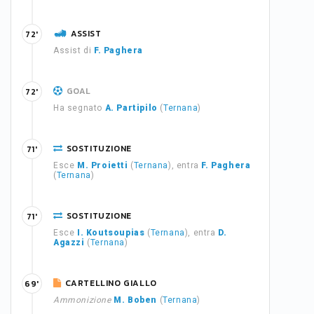
ASSIST
72'
Assist di
F. Paghera
GOAL
72'
Ha segnato
A. Partipilo
(
Ternana
)
SOSTITUZIONE
71'
Esce
M. Proietti
(
Ternana
), entra
F. Paghera
(
Ternana
)
SOSTITUZIONE
71'
Esce
I. Koutsoupias
(
Ternana
), entra
D.
Agazzi
(
Ternana
)
CARTELLINO GIALLO
69'
Ammonizione
M. Boben
(
Ternana
)