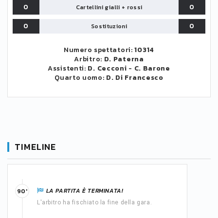
0
0
Cartellini gialli + rossi
0
0
Sostituzioni
Numero spettatori:
10314
Arbitro:
D. Paterna
Assistenti:
D. Cecconi
-
C. Barone
Quarto uomo:
D. Di Francesco
TIMELINE
LA PARTITA È TERMINATA!
90'
L'arbitro ha fischiato la fine della gara.