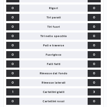
0
0
Rigori
0
0
Tiri parati
0
0
Tiri fuori
0
0
Tiri nello specchio
0
0
Pali e traverse
0
0
Fuorigioco
0
0
Falli fatti
0
0
Rimesse dal fondo
0
0
Rimesse laterali
1
3
Cartellini gialli
0
0
Cartellini rossi