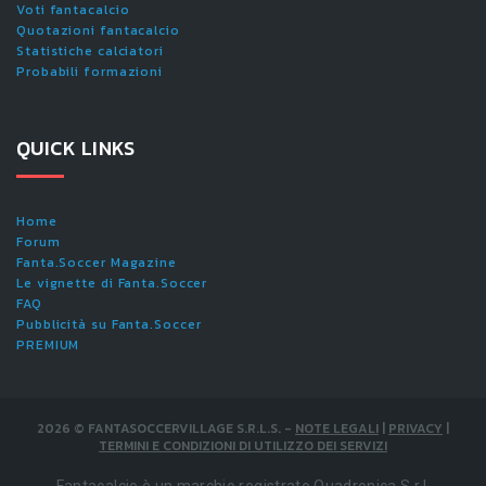
Voti fantacalcio
Quotazioni fantacalcio
Statistiche calciatori
Probabili formazioni
QUICK LINKS
Home
Forum
Fanta.Soccer Magazine
Le vignette di Fanta.Soccer
FAQ
Pubblicità su Fanta.Soccer
PREMIUM
2026
©
FANTASOCCERVILLAGE S.R.L.S.
-
NOTE LEGALI
|
PRIVACY
|
TERMINI E CONDIZIONI DI UTILIZZO DEI SERVIZI
Fantacalcio è un marchio registrato Quadronica S.r.l.