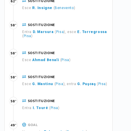
SOSTITUZIONE
62'
Esce
R. Insigne
(
Benevento
)
SOSTITUZIONE
58'
Entra
D. Marsura
(
Pisa
), esce
E. Torregrossa
(
Pisa
)
SOSTITUZIONE
58'
Esce
Ahmad Benali
(
Pisa
)
SOSTITUZIONE
58'
Esce
G. Mastinu
(
Pisa
), entra
G. Puşcaş
(
Pisa
)
SOSTITUZIONE
58'
Entra
I. Touré
(
Pisa
)
GOAL
49'