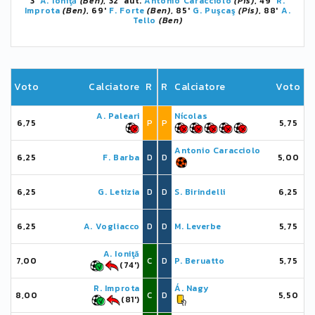
3'
A. Ioniţă
(Ben)
, 32' aut.
Antonio Caracciolo
(Pis)
, 49'
R.
Improta
(Ben)
, 69'
F. Forte
(Ben)
, 85'
G. Puşcaş
(Pis)
, 88'
A.
Tello
(Ben)
Voto
Calciatore
R
R
Calciatore
Voto
A. Paleari
Nícolas
6,75
P
P
5,75
Antonio Caracciolo
6,25
F. Barba
D
D
5,00
6,25
G. Letizia
D
D
S. Birindelli
6,25
6,25
A. Vogliacco
D
D
M. Leverbe
5,75
A. Ioniţă
7,00
C
D
P. Beruatto
5,75
(74')
R. Improta
Á. Nagy
8,00
C
D
5,50
(81')