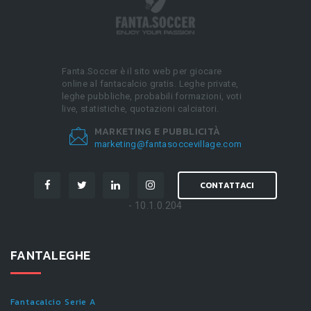
Fanta.Soccer è il sito web per giocare
online al fantacalcio gratis. Leghe private,
leghe pubbliche, probabili formazioni, voti
live, statistiche, quotazioni calciatori.
MARKETING E PUBBLICITÀ
marketing@fantasoccevillage.com
CONTATTACI
- 10.1.0.204
FANTALEGHE
Fantacalcio Serie A