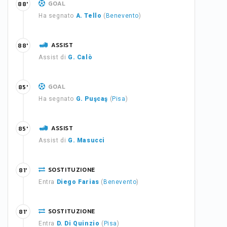
GOAL
88'
Ha segnato
A. Tello
(
Benevento
)
ASSIST
88'
Assist di
G. Calò
GOAL
85'
Ha segnato
G. Puşcaş
(
Pisa
)
ASSIST
85'
Assist di
G. Masucci
SOSTITUZIONE
81'
Entra
Diego Farias
(
Benevento
)
SOSTITUZIONE
81'
Entra
D. Di Quinzio
(
Pisa
)