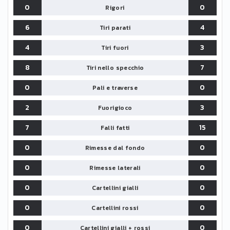
0
0
Rigori
6
4
Tiri parati
4
3
Tiri fuori
8
7
Tiri nello specchio
0
0
Pali e traverse
2
3
Fuorigioco
7
15
Falli fatti
0
0
Rimesse dal fondo
0
0
Rimesse laterali
0
0
Cartellini gialli
0
0
Cartellini rossi
0
0
Cartellini gialli + rossi