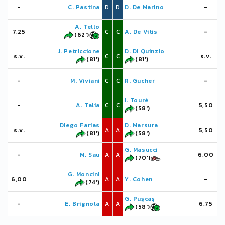
-
C. Pastina
D
D
D. De Marino
-
A. Tello
7,25
C
C
A. De Vitis
-
(62')
J. Petriccione
D. Di Quinzio
s.v.
C
C
s.v.
(81')
(81')
-
M. Viviani
C
C
R. Gucher
-
I. Touré
-
A. Talia
C
C
5,50
(58')
Diego Farias
D. Marsura
s.v.
A
A
5,50
(81')
(58')
G. Masucci
-
M. Sau
A
A
6,00
(70')
G. Moncini
6,00
A
A
Y. Cohen
-
(74')
G. Puşcaş
-
E. Brignola
A
A
6,75
(58')