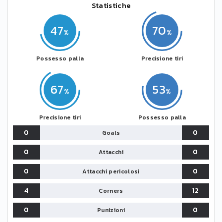
Statistiche
47
70
Possesso palla
Precisione tiri
67
53
Precisione tiri
Possesso palla
0
0
Goals
0
0
Attacchi
0
0
Attacchi pericolosi
4
12
Corners
0
0
Punizioni