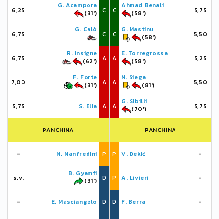
G. Acampora
Ahmad Benali
6,25
C
C
5,75
(81')
(58')
G. Calò
G. Mastinu
6,75
C
C
5,50
(58')
R. Insigne
E. Torregrossa
6,75
A
A
5,25
(62')
(58')
F. Forte
N. Siega
7,00
A
A
5,50
(81')
(81')
G. Sibilli
5,75
S. Elia
A
A
5,75
(70')
PANCHINA
PANCHINA
-
N. Manfredini
P
P
V. Dekić
-
B. Gyamfi
s.v.
D
P
A. Livieri
-
(81')
-
E. Masciangelo
D
D
F. Berra
-