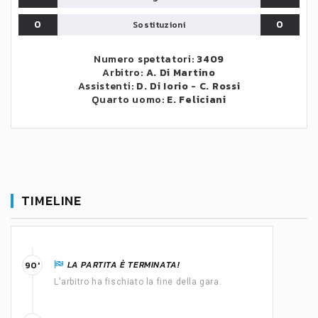
0
0
Sostituzioni
Numero spettatori:
3409
Arbitro:
A. Di Martino
Assistenti:
D. Di Iorio
-
C. Rossi
Quarto uomo:
E. Feliciani
TIMELINE
LA PARTITA È TERMINATA!
90'
L'arbitro ha fischiato la fine della gara.