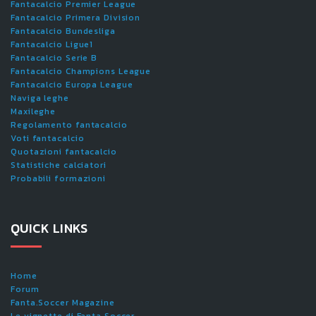
Fantacalcio Premier League
Fantacalcio Primera Division
Fantacalcio Bundesliga
Fantacalcio Ligue1
Fantacalcio Serie B
Fantacalcio Champions League
Fantacalcio Europa League
Naviga leghe
Maxileghe
Regolamento fantacalcio
Voti fantacalcio
Quotazioni fantacalcio
Statistiche calciatori
Probabili formazioni
QUICK LINKS
Home
Forum
Fanta.Soccer Magazine
Le vignette di Fanta.Soccer