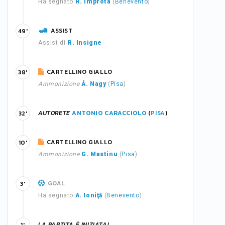
Ha segnato
R. Improta
(
Benevento
)
ASSIST
49'
Assist di
R. Insigne
CARTELLINO GIALLO
38'
Ammonizione
Á. Nagy
(
Pisa
)
AUTORETE
ANTONIO CARACCIOLO
(
PISA
)
32'
CARTELLINO GIALLO
10'
Ammonizione
G. Mastinu
(
Pisa
)
GOAL
3'
Ha segnato
A. Ioniţă
(
Benevento
)
LA PARTITA È INIZIATA!