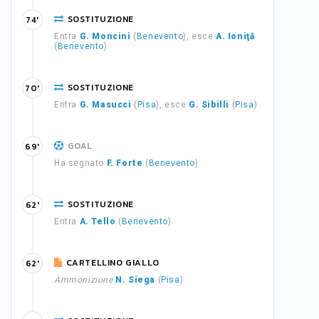
SOSTITUZIONE
74'
Entra
G. Moncini
(
Benevento
), esce
A. Ioniţă
(
Benevento
)
SOSTITUZIONE
70'
Entra
G. Masucci
(
Pisa
), esce
G. Sibilli
(
Pisa
)
GOAL
69'
Ha segnato
F. Forte
(
Benevento
)
SOSTITUZIONE
62'
Entra
A. Tello
(
Benevento
)
CARTELLINO GIALLO
62'
Ammonizione
N. Siega
(
Pisa
)