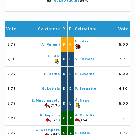
85'
G. Lapadula
(Ben)
Voto
Calciatore
R
R
Calciatore
Voto
Nícolas
5,75
A. Paleari
P
P
6,00
K. Glik
5,50
D
D
S. Birindelli
5,75
5,75
F. Barba
D
D
M. Leverbe
6,00
5,75
G. Letizia
D
D
P. Beruatto
6,50
E. Masciangelo
Á. Nagy
5,75
D
D
6,00
(90')
R. Improta
A. De Vitis
5,75
C
C
-
(73')
(54')
G. Acampora
5,75
C
C
M. Marin
5,75
(64')