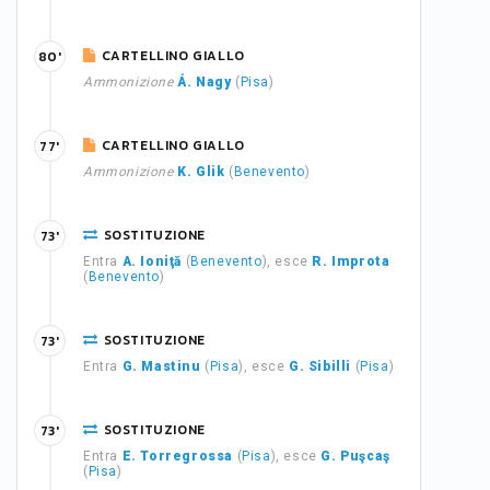
CARTELLINO GIALLO
80'
Ammonizione
Á. Nagy
(
Pisa
)
CARTELLINO GIALLO
77'
Ammonizione
K. Glik
(
Benevento
)
SOSTITUZIONE
73'
Entra
A. Ioniţă
(
Benevento
), esce
R. Improta
(
Benevento
)
SOSTITUZIONE
73'
Entra
G. Mastinu
(
Pisa
), esce
G. Sibilli
(
Pisa
)
SOSTITUZIONE
73'
Entra
E. Torregrossa
(
Pisa
), esce
G. Puşcaş
(
Pisa
)