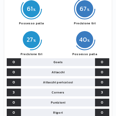
61
67
Possesso palla
Precisione tiri
27
40
Precisione tiri
Possesso palla
0
0
Goals
0
0
Attacchi
0
0
Attacchi pericolosi
3
3
Corners
0
0
Punizioni
0
0
Rigori