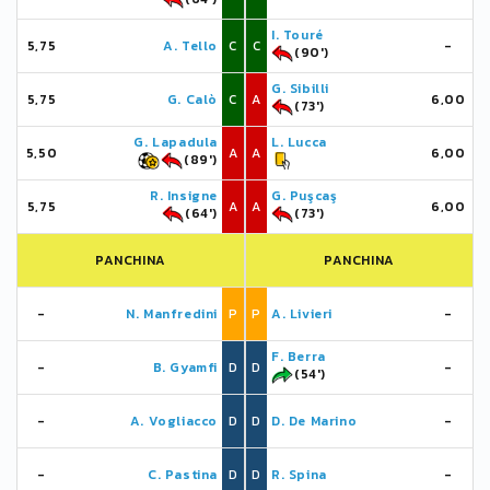
I. Touré
5,75
A. Tello
C
C
-
(90')
G. Sibilli
5,75
G. Calò
C
A
6,00
(73')
G. Lapadula
L. Lucca
5,50
A
A
6,00
(89')
R. Insigne
G. Puşcaş
5,75
A
A
6,00
(64')
(73')
PANCHINA
PANCHINA
-
N. Manfredini
P
P
A. Livieri
-
F. Berra
-
B. Gyamfi
D
D
-
(54')
-
A. Vogliacco
D
D
D. De Marino
-
-
C. Pastina
D
D
R. Spina
-