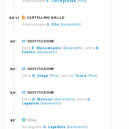
Ammonizione
E. Torregrossa
(
Pisa
)
CARTELLINO GIALLO
90'+1
Ammonizione
S. Elia
(
Benevento
)
SOSTITUZIONE
90'
Esce
E. Masciangelo
(
Benevento
), entra
D.
Foulon
(
Benevento
)
SOSTITUZIONE
90'
Entra
N. Siega
(
Pisa
), esce
I. Touré
(
Pisa
)
SOSTITUZIONE
89'
Entra
G. Moncini
(
Benevento
), esce
G.
Lapadula
(
Benevento
)
GOAL
85'
Ha segnato
G. Lapadula
(
Benevento
)