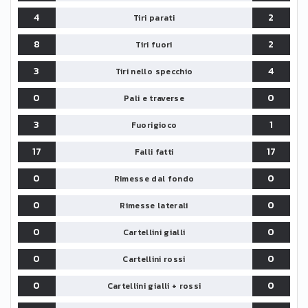
4
2
Tiri parati
8
2
Tiri fuori
3
4
Tiri nello specchio
0
0
Pali e traverse
3
1
Fuorigioco
17
17
Falli fatti
0
0
Rimesse dal fondo
0
0
Rimesse laterali
0
0
Cartellini gialli
0
0
Cartellini rossi
0
0
Cartellini gialli + rossi