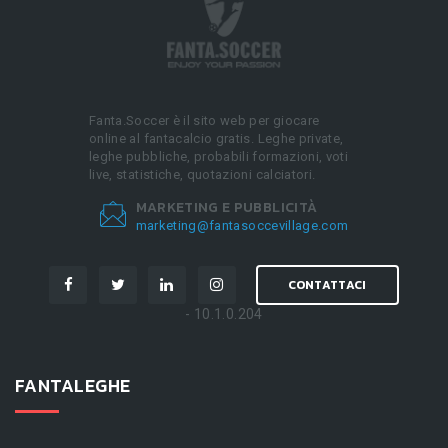
Fanta.Soccer è il sito web per giocare
online al fantacalcio gratis. Leghe private,
leghe pubbliche, probabili formazioni, voti
live, statistiche, quotazioni calciatori.
MARKETING E PUBBLICITÀ
marketing@fantasoccevillage.com
CONTATTACI
- 10.1.0.204
FANTALEGHE