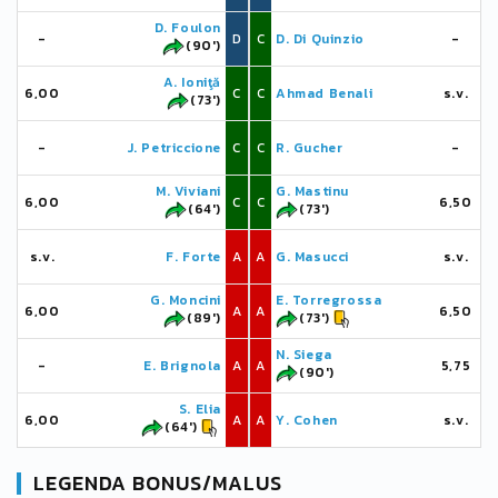
D. Foulon
-
D
C
D. Di Quinzio
-
(90')
A. Ioniţă
6,00
C
C
Ahmad Benali
s.v.
(73')
-
J. Petriccione
C
C
R. Gucher
-
M. Viviani
G. Mastinu
6,00
C
C
6,50
(64')
(73')
s.v.
F. Forte
A
A
G. Masucci
s.v.
G. Moncini
E. Torregrossa
6,00
A
A
6,50
(89')
(73')
N. Siega
-
E. Brignola
A
A
5,75
(90')
S. Elia
6,00
A
A
Y. Cohen
s.v.
(64')
LEGENDA BONUS/MALUS