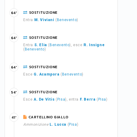
SOSTITUZIONE
64'
Entra
M. Viviani
(
Benevento
)
SOSTITUZIONE
64'
Entra
S. Elia
(
Benevento
), esce
R. Insigne
(
Benevento
)
SOSTITUZIONE
64'
Esce
G. Acampora
(
Benevento
)
SOSTITUZIONE
54'
Esce
A. De Vitis
(
Pisa
), entra
F. Berra
(
Pisa
)
CARTELLINO GIALLO
41'
Ammonizione
L. Lucca
(
Pisa
)