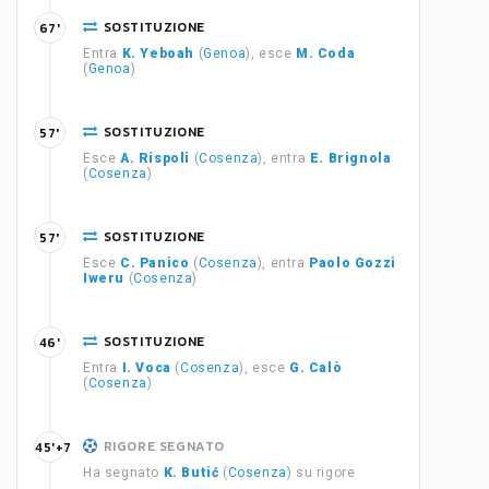
SOSTITUZIONE
67'
Entra
K. Yeboah
(
Genoa
), esce
M. Coda
(
Genoa
)
SOSTITUZIONE
57'
Esce
A. Rispoli
(
Cosenza
), entra
E. Brignola
(
Cosenza
)
SOSTITUZIONE
57'
Esce
C. Panico
(
Cosenza
), entra
Paolo Gozzi
Iweru
(
Cosenza
)
SOSTITUZIONE
46'
Entra
I. Voca
(
Cosenza
), esce
G. Calò
(
Cosenza
)
RIGORE SEGNATO
45'+7
Ha segnato
K. Butić
(
Cosenza
) su rigore