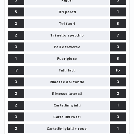
0
0
Rigori
5
1
Tiri parati
2
3
Tiri fuori
2
7
Tiri nello specchio
0
0
Pali e traverse
1
3
Fuorigioco
17
16
Falli fatti
0
0
Rimesse dal fondo
0
0
Rimesse laterali
2
1
Cartellini gialli
0
0
Cartellini rossi
0
1
Cartellini gialli + rossi