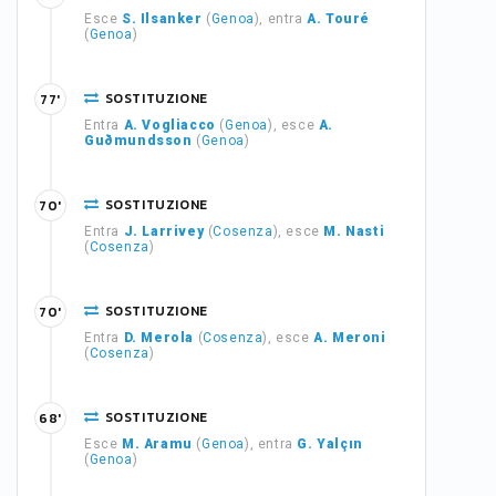
Esce
S. Ilsanker
(
Genoa
), entra
A. Touré
(
Genoa
)
SOSTITUZIONE
77'
Entra
A. Vogliacco
(
Genoa
), esce
A.
Guðmundsson
(
Genoa
)
SOSTITUZIONE
70'
Entra
J. Larrivey
(
Cosenza
), esce
M. Nasti
(
Cosenza
)
SOSTITUZIONE
70'
Entra
D. Merola
(
Cosenza
), esce
A. Meroni
(
Cosenza
)
SOSTITUZIONE
68'
Esce
M. Aramu
(
Genoa
), entra
G. Yalçın
(
Genoa
)