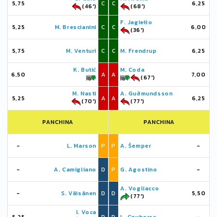
5,75
C
C
6,25
(46')
(68')
F. Jagiełło
5,25
M. Brescianini
C
C
6,00
(36')
5,75
M. Venturi
C
C
M. Frendrup
6,25
K. Butić
M. Coda
6,50
A
A
7,00
(67')
M. Nasti
A. Guðmundsson
5,25
A
A
6,25
(70')
(77')
PANCHINA
PANCHINA
-
L. Marson
P
P
A. Šemper
-
-
A. Camigliano
D
P
G. Agostino
-
A. Vogliacco
-
S. Väisänen
D
D
5,50
(77')
I. Voca