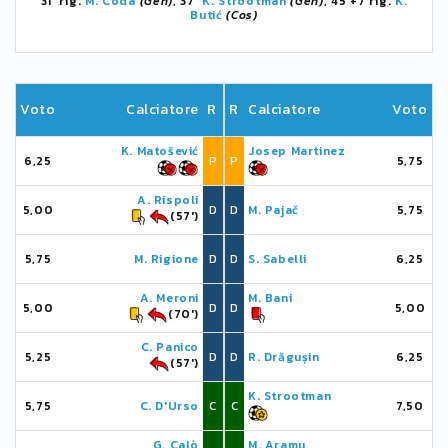
31' rig.
M. Coda
(Gen)
, 37'
K. Strootman
(Gen)
, 45'+7 rig.
K.
Butić
(Cos)
Voto
Calciatore
R
R
Calciatore
Voto
K. Matošević
Josep Martinez
6,25
P
P
5,75
A. Rispoli
5,00
D
D
M. Pajač
5,75
(57')
5,75
M. Rigione
D
D
S. Sabelli
6,25
A. Meroni
M. Bani
5,00
D
D
5,00
(70')
C. Panico
5,25
D
D
R. Drăgușin
6,25
(57')
K. Strootman
5,75
C. D'Urso
C
C
7,50
G. Calò
M. Aramu