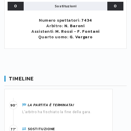
0
0
Sostituzioni
Numero spettatori:
7434
Arbitro:
N. Baroni
Assistenti:
M. Rossi
-
F. Fontani
Quarto uomo:
G. Vergaro
TIMELINE
LA PARTITA È TERMINATA!
90'
L'arbitro ha fischiato la fine della gara.
SOSTITUZIONE
77'