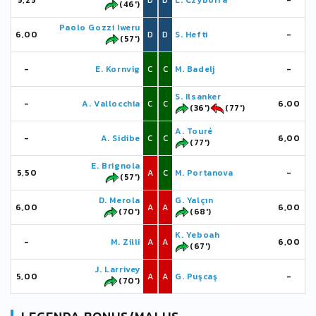
5,25
D
D
L. Czyborra
-
(46')
Paolo Gozzi Iweru
6,00
D
D
S. Hefti
-
(57')
-
E. Kornvig
C
C
M. Badelj
-
S. Ilsanker
-
A. Vallocchia
C
C
6,00
(36')
(77')
A. Touré
-
A. Sidibe
C
C
6,00
(77')
E. Brignola
5,50
A
C
M. Portanova
-
(57')
D. Merola
G. Yalçın
6,00
A
A
6,00
(70')
(68')
K. Yeboah
-
M. Zilli
A
A
6,00
(67')
J. Larrivey
5,00
A
A
G. Puşcaş
-
(70')