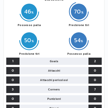
46
70
Possesso palla
Precisione tiri
50
54
Precisione tiri
Possesso palla
1
2
Goals
0
0
Attacchi
0
0
Attacchi pericolosi
3
7
Corners
0
0
Punizioni