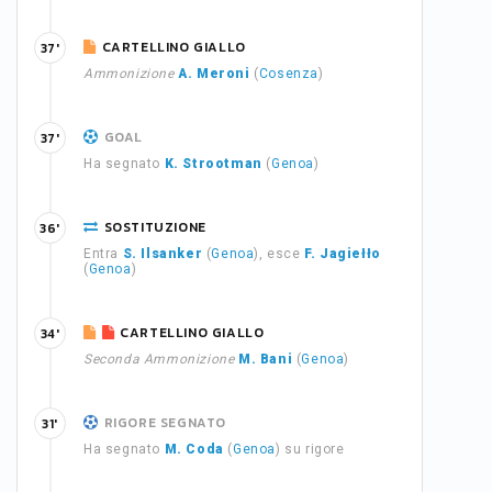
CARTELLINO GIALLO
37'
Ammonizione
A. Meroni
(
Cosenza
)
GOAL
37'
Ha segnato
K. Strootman
(
Genoa
)
SOSTITUZIONE
36'
Entra
S. Ilsanker
(
Genoa
), esce
F. Jagiełło
(
Genoa
)
CARTELLINO GIALLO
34'
Seconda Ammonizione
M. Bani
(
Genoa
)
RIGORE SEGNATO
31'
Ha segnato
M. Coda
(
Genoa
) su rigore