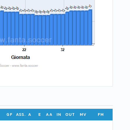
GF
ASS.
A
E
AA
IN
OUT
MV
FM