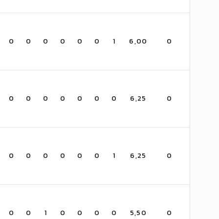
0
0
0
0
0
0
1
6,00
0
0
0
0
0
0
0
0
6,25
0
0
0
0
0
0
0
1
6,25
0
0
0
1
0
0
0
0
5,50
0