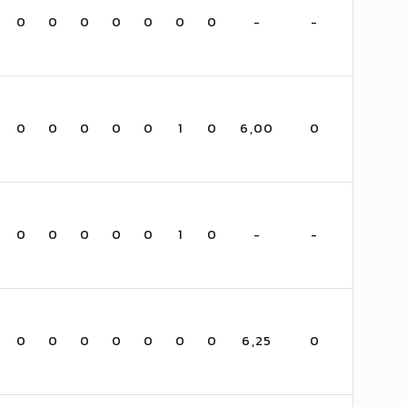
0
0
0
0
0
0
0
-
-
0
0
0
0
0
1
0
6,00
0
0
0
0
0
0
1
0
-
-
0
0
0
0
0
0
0
6,25
0