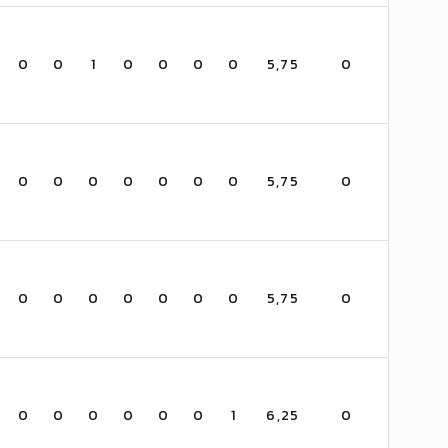
0
0
1
0
0
0
0
5,75
0
0
0
0
0
0
0
0
5,75
0
0
0
0
0
0
0
0
5,75
0
0
0
0
0
0
0
1
6,25
0