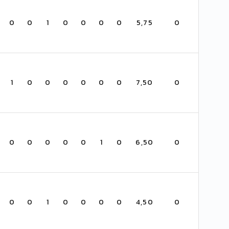
0
0
1
0
0
0
0
5,75
0
1
0
0
0
0
0
0
7,50
0
0
0
0
0
0
1
0
6,50
0
0
0
1
0
0
0
0
4,50
0