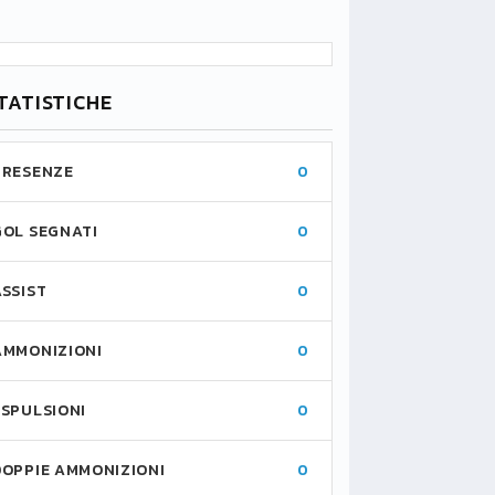
TATISTICHE
PRESENZE
0
GOL SEGNATI
0
ASSIST
0
AMMONIZIONI
0
ESPULSIONI
0
DOPPIE AMMONIZIONI
0