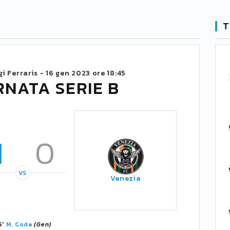
T
i Ferraris -
16 gen 2023 ore 18:45
RNATA SERIE B
1
0
VS
Venezia
5'
M. Coda
(Gen)