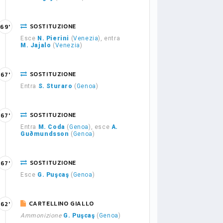
SOSTITUZIONE
69'
Esce
N. Pierini
(
Venezia
), entra
M. Jajalo
(
Venezia
)
SOSTITUZIONE
67'
Entra
S. Sturaro
(
Genoa
)
SOSTITUZIONE
67'
Entra
M. Coda
(
Genoa
), esce
A.
Guðmundsson
(
Genoa
)
SOSTITUZIONE
67'
Esce
G. Puşcaş
(
Genoa
)
CARTELLINO GIALLO
62'
Ammonizione
G. Puşcaş
(
Genoa
)