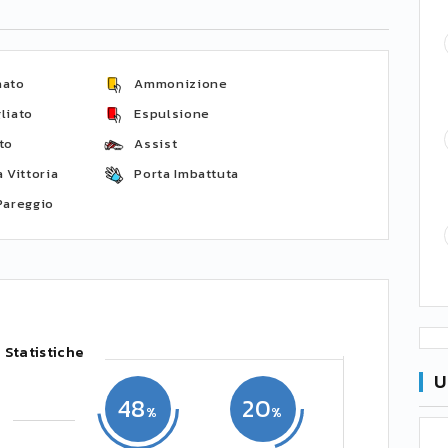
nato
Ammonizione
liato
Espulsione
to
Assist
 Vittoria
Porta Imbattuta
Pareggio
Statistiche
U
48
20