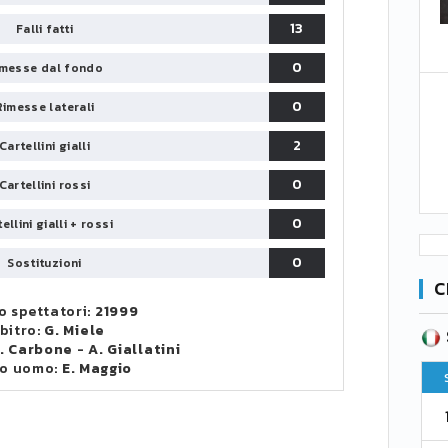
13
Falli fatti
0
messe dal fondo
0
Rimesse laterali
2
Cartellini gialli
0
Cartellini rossi
0
ellini gialli + rossi
0
Sostituzioni
C
 spettatori:
21999
bitro:
G. Miele
SERIE B
CA
CLASSIFICA
. Carbone
-
A. Giallatini
o uomo:
E. Maggio
Pt
Squadra
PG
Pt
1
Parma
76
38
76