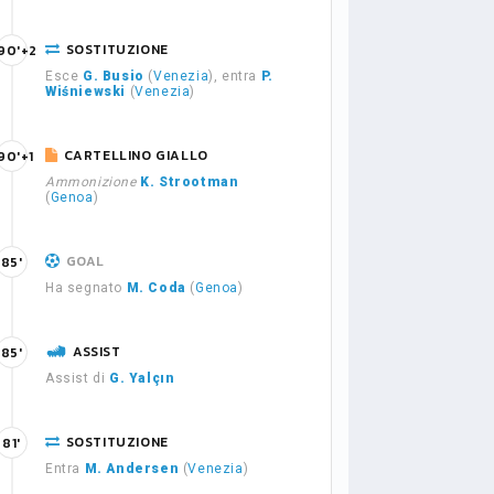
SOSTITUZIONE
90'+2
Esce
G. Busio
(
Venezia
), entra
P.
Wiśniewski
(
Venezia
)
CARTELLINO GIALLO
90'+1
Ammonizione
K. Strootman
(
Genoa
)
GOAL
85'
Ha segnato
M. Coda
(
Genoa
)
ASSIST
85'
Assist di
G. Yalçın
SOSTITUZIONE
81'
Entra
M. Andersen
(
Venezia
)