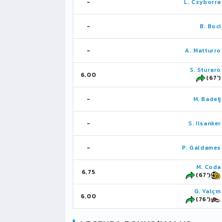
-
L. Czyborra
-
B. Boci
-
A. Matturro
S. Sturaro
6,00
(67')
-
M. Badelj
-
S. Ilsanker
-
P. Galdames
M. Coda
6,75
(67')
G. Yalçın
6,00
(76')