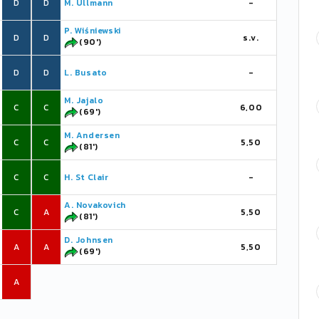
D
D
M. Ullmann
-
P. Wiśniewski
D
D
s.v.
(90')
D
D
L. Busato
-
M. Jajalo
C
C
6,00
(69')
M. Andersen
C
C
5,50
(81')
C
C
H. St Clair
-
A. Novakovich
C
A
5,50
(81')
D. Johnsen
A
A
5,50
(69')
A