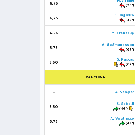
M. Aramu
6,75
(76')
F. Jagiełło
6,75
(46')
6,25
M. Frendrup
A. Guðmundsson
5,75
(67')
G. Puşcaş
5,50
(67')
PANCHINA
-
A. Šemper
S. Sabelli
5,50
(46')
A. Vogliacco
5,75
(46')