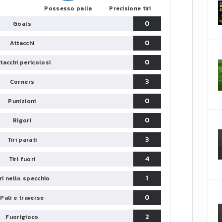
Possesso palla
Precisione tiri
0
Goals
0
Attacchi
0
tacchi pericolosi
3
Corners
0
Punizioni
0
Rigori
3
Tiri parati
4
Tiri fuori
1
iri nello specchio
0
Pali e traverse
2
Fuorigioco