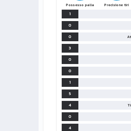
Possesso palla
Precisione tiri
1
0
0
At
3
0
0
1
5
4
T
0
4