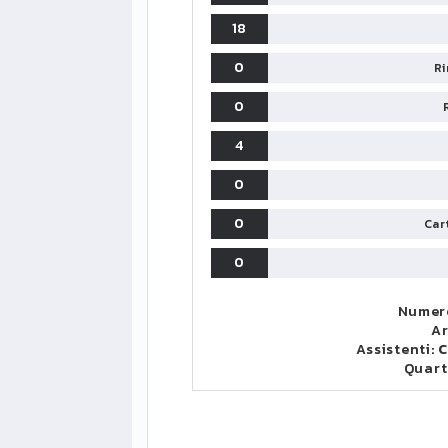
18
0
Ri
0
4
0
0
Cart
0
Numero
Ar
LIGUE1
CLASSIFICA
CLASSIFI
Assistenti:
C
Quart
PG
Pt
Squadra
PG
1
PSG
34
90
34