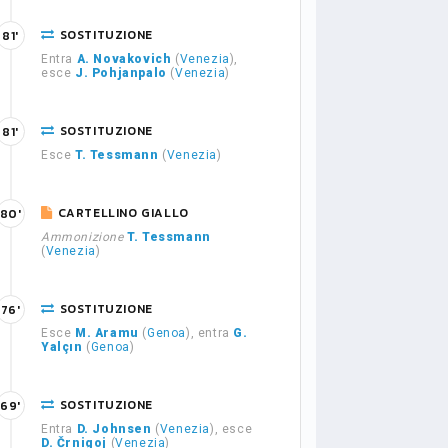
SOSTITUZIONE
81'
Entra
A. Novakovich
(
Venezia
),
esce
J. Pohjanpalo
(
Venezia
)
SOSTITUZIONE
81'
Esce
T. Tessmann
(
Venezia
)
CARTELLINO GIALLO
80'
Ammonizione
T. Tessmann
(
Venezia
)
SOSTITUZIONE
76'
Esce
M. Aramu
(
Genoa
), entra
G.
Yalçın
(
Genoa
)
SOSTITUZIONE
69'
Entra
D. Johnsen
(
Venezia
), esce
D. Črnigoj
(
Venezia
)