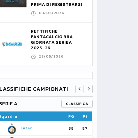
PRIMA DI REGISTRARSI
03/06/2026
RETTIFICHE
FANTACALCIO 38A
GIORNATA SERIEA
2025-26
28/05/2026
LASSIFICHE CAMPIONATI
SERIE A
PREMIER L
CLASSIFICA
Squadra
PG
Pt
Squadra
1
1
Inter
Ar
38
87