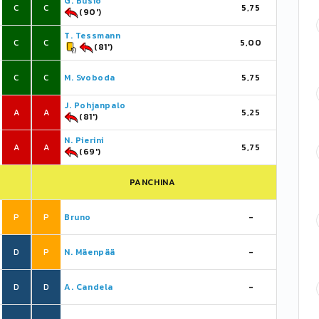
G. Busio
C
C
5,75
(90')
T. Tessmann
C
C
5,00
(81')
C
C
M. Svoboda
5,75
J. Pohjanpalo
A
A
5,25
(81')
N. Pierini
A
A
5,75
(69')
PANCHINA
P
P
Bruno
-
D
P
N. Mäenpää
-
D
D
A. Candela
-