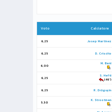
Voto
Calciatore
6,25
Josep Martinez
6,25
D. Criscito
M. Bani
6,00
S. Hefti
6,25
(46')
6,25
R. Drăgușin
K. Strootman
5,50