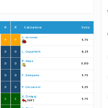
R
R
Calciatore
Voto
J. Joronen
P
P
5,75
D
D
L. Ceppitelli
6,25
R. Haps
D
D
5,00
D
D
F. Zampano
5,75
D
D
P. Ceccaroni
5,25
D. Črnigoj
C
C
5,75
(69')