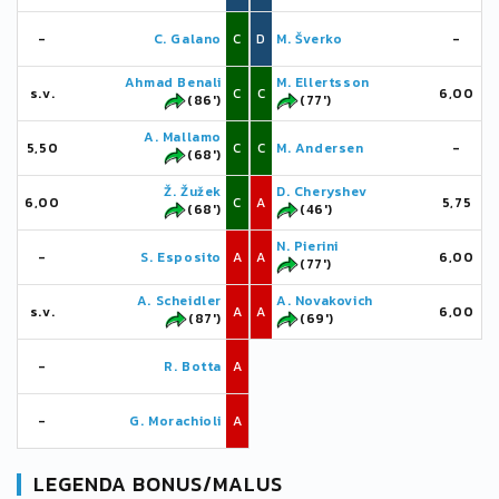
-
C. Galano
C
D
M. Šverko
-
Ahmad Benali
M. Ellertsson
s.v.
C
C
6,00
(86')
(77')
A. Mallamo
5,50
C
C
M. Andersen
-
(68')
Ž. Žužek
D. Cheryshev
6,00
C
A
5,75
(68')
(46')
N. Pierini
-
S. Esposito
A
A
6,00
(77')
A. Scheidler
A. Novakovich
s.v.
A
A
6,00
(87')
(69')
-
R. Botta
A
-
G. Morachioli
A
LEGENDA BONUS/MALUS