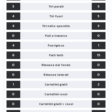
3
3
Tiri parati
4
5
Tiri fuori
4
3
Tiri nello specchio
0
0
Pali e traverse
4
1
Fuorigioco
6
15
Falli fatti
0
0
Rimesse dal fondo
0
0
Rimesse laterali
1
2
Cartellini gialli
0
0
Cartellini rossi
0
0
Cartellini gialli + rossi