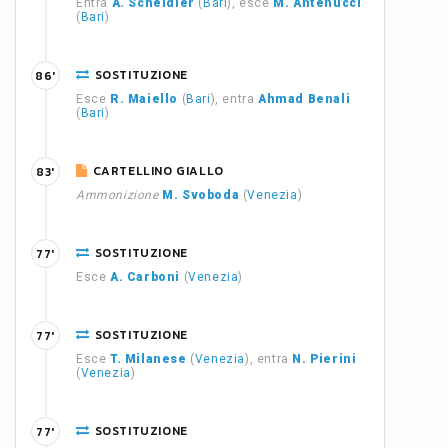
Entra
A. Scheidler
(
Bari
), esce
M. Antenucci
(
Bari
)
SOSTITUZIONE
86'
Esce
R. Maiello
(
Bari
), entra
Ahmad Benali
(
Bari
)
CARTELLINO GIALLO
83'
Ammonizione
M. Svoboda
(
Venezia
)
SOSTITUZIONE
77'
Esce
A. Carboni
(
Venezia
)
SOSTITUZIONE
77'
Esce
T. Milanese
(
Venezia
), entra
N. Pierini
(
Venezia
)
SOSTITUZIONE
77'