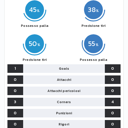
45
38
Possesso palla
Precisione tiri
50
55
Precisione tiri
Possesso palla
1
0
Goals
0
0
Attacchi
0
0
Attacchi pericolosi
3
4
Corners
0
0
Punizioni
0
0
Rigori