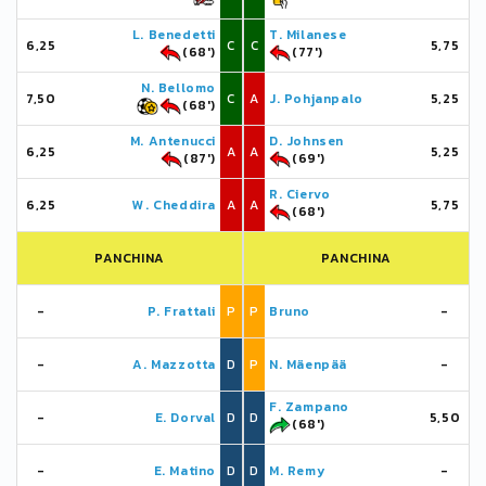
L. Benedetti
T. Milanese
6,25
C
C
5,75
(68')
(77')
N. Bellomo
7,50
C
A
J. Pohjanpalo
5,25
(68')
M. Antenucci
D. Johnsen
6,25
A
A
5,25
(87')
(69')
R. Ciervo
6,25
W. Cheddira
A
A
5,75
(68')
PANCHINA
PANCHINA
-
P. Frattali
P
P
Bruno
-
-
A. Mazzotta
D
P
N. Mäenpää
-
F. Zampano
-
E. Dorval
D
D
5,50
(68')
-
E. Matino
D
D
M. Remy
-