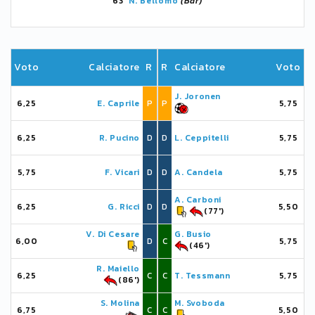
63'
N. Bellomo
(Bar)
Voto
Calciatore
R
R
Calciatore
Voto
J. Joronen
6,25
E. Caprile
P
P
5,75
6,25
R. Pucino
D
D
L. Ceppitelli
5,75
5,75
F. Vicari
D
D
A. Candela
5,75
A. Carboni
6,25
G. Ricci
D
D
5,50
(77')
V. Di Cesare
G. Busio
6,00
D
C
5,75
(46')
R. Maiello
6,25
C
C
T. Tessmann
5,75
(86')
S. Molina
M. Svoboda
6,75
C
C
5,50