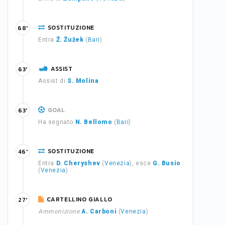
SOSTITUZIONE
68'
Entra
Ž. Žužek
(
Bari
)
ASSIST
63'
Assist di
S. Molina
GOAL
63'
Ha segnato
N. Bellomo
(
Bari
)
SOSTITUZIONE
46'
Entra
D. Cheryshev
(
Venezia
), esce
G. Busio
(
Venezia
)
CARTELLINO GIALLO
27'
Ammonizione
A. Carboni
(
Venezia
)