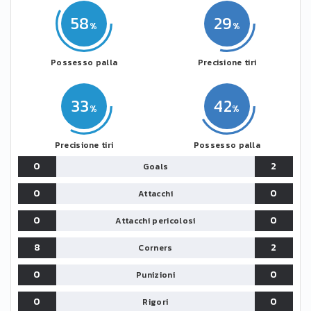
58
29
Possesso palla
Precisione tiri
33
42
Precisione tiri
Possesso palla
0
2
Goals
0
0
Attacchi
0
0
Attacchi pericolosi
8
2
Corners
0
0
Punizioni
0
0
Rigori