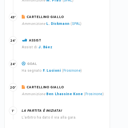
Ammonizione
M. Prati
(
SPAL
)
CARTELLINO GIALLO
43'
Ammonizione
L. Dickmann
(
SPAL
)
ASSIST
24'
Assist di
J. Báez
GOAL
24'
Ha segnato
F. Lucioni
(
Frosinone
)
CARTELLINO GIALLO
20'
Ammonizione
Ben Lhassine Kone
(
Frosinone
)
LA PARTITA È INIZIATA!
1'
L'arbitro ha dato il via alla gara.