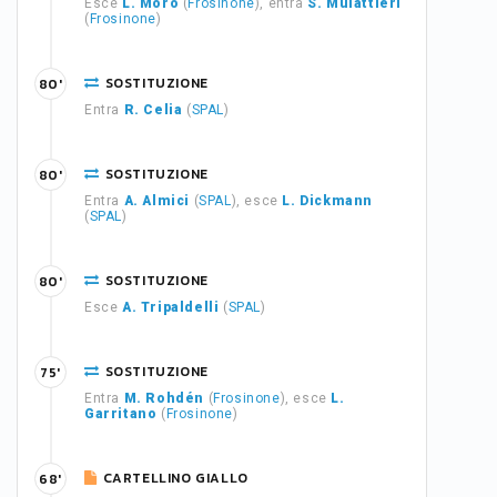
Esce
L. Moro
(
Frosinone
), entra
S. Mulattieri
(
Frosinone
)
SOSTITUZIONE
80'
Entra
R. Celia
(
SPAL
)
SOSTITUZIONE
80'
Entra
A. Almici
(
SPAL
), esce
L. Dickmann
(
SPAL
)
SOSTITUZIONE
80'
Esce
A. Tripaldelli
(
SPAL
)
SOSTITUZIONE
75'
Entra
M. Rohdén
(
Frosinone
), esce
L.
Garritano
(
Frosinone
)
CARTELLINO GIALLO
68'