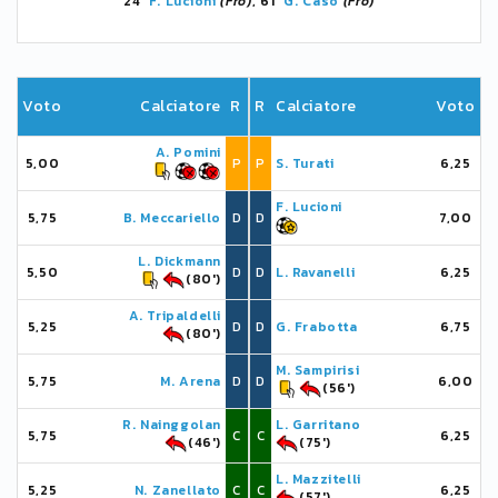
24'
F. Lucioni
(Fro)
, 61'
G. Caso
(Fro)
Voto
Calciatore
R
R
Calciatore
Voto
A. Pomini
5,00
P
P
S. Turati
6,25
F. Lucioni
5,75
B. Meccariello
D
D
7,00
L. Dickmann
5,50
D
D
L. Ravanelli
6,25
(80')
A. Tripaldelli
5,25
D
D
G. Frabotta
6,75
(80')
M. Sampirisi
5,75
M. Arena
D
D
6,00
(56')
R. Nainggolan
L. Garritano
5,75
C
C
6,25
(46')
(75')
L. Mazzitelli
5,25
N. Zanellato
C
C
6,25
(57')