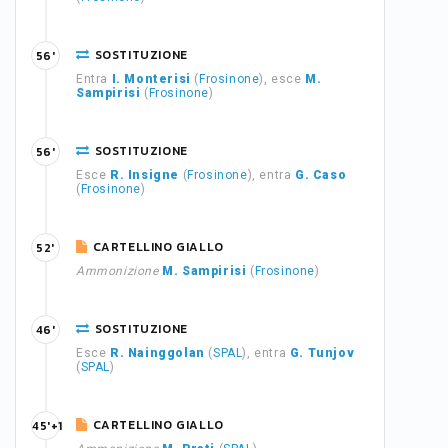
SOSTITUZIONE
56'
Entra
I. Monterisi
(
Frosinone
), esce
M.
Sampirisi
(
Frosinone
)
SOSTITUZIONE
56'
Esce
R. Insigne
(
Frosinone
), entra
G. Caso
(
Frosinone
)
CARTELLINO GIALLO
52'
Ammonizione
M. Sampirisi
(
Frosinone
)
SOSTITUZIONE
46'
Esce
R. Nainggolan
(
SPAL
), entra
G. Tunjov
(
SPAL
)
CARTELLINO GIALLO
45'+1