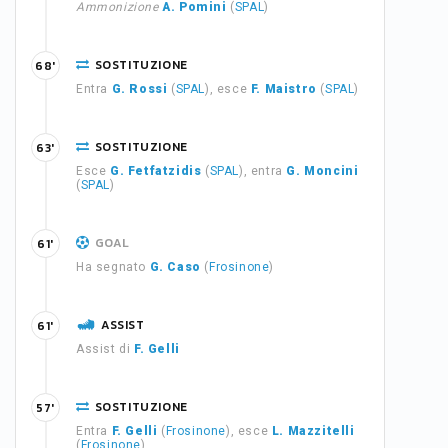
Ammonizione
A. Pomini
(
SPAL
)
SOSTITUZIONE
68'
Entra
G. Rossi
(
SPAL
), esce
F. Maistro
(
SPAL
)
SOSTITUZIONE
63'
Esce
G. Fetfatzidis
(
SPAL
), entra
G. Moncini
(
SPAL
)
GOAL
61'
Ha segnato
G. Caso
(
Frosinone
)
ASSIST
61'
Assist di
F. Gelli
SOSTITUZIONE
57'
Entra
F. Gelli
(
Frosinone
), esce
L. Mazzitelli
(
Frosinone
)