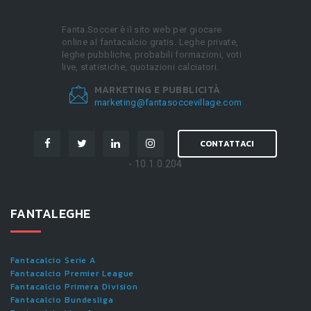
Fanta.Soccer è il sito web per giocare
online al fantacalcio gratis. Leghe private,
leghe pubbliche, probabili formazioni, voti
live, statistiche, quotazioni calciatori.
MARKETING E PUBBLICITÀ
marketing@fantasoccevillage.com
CONTATTACI
- 10.1.0.204
FANTALEGHE
Fantacalcio Serie A
Fantacalcio Premier League
Fantacalcio Primera Division
Fantacalcio Bundesliga