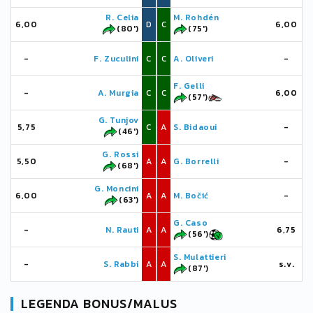
R. Celia
M. Rohdén
6,00
D
C
6,00
(80')
(75')
-
F. Zuculini
C
C
A. Oliveri
-
F. Gelli
-
A. Murgia
C
C
6,00
(57')
G. Tunjov
5,75
C
A
S. Bidaoui
-
(46')
G. Rossi
5,50
A
A
G. Borrelli
-
(68')
G. Moncini
6,00
A
A
M. Bočić
-
(63')
G. Caso
-
N. Rauti
A
A
6,75
(56')
S. Mulattieri
-
S. Rabbi
A
A
s.v.
(87')
LEGENDA BONUS/MALUS