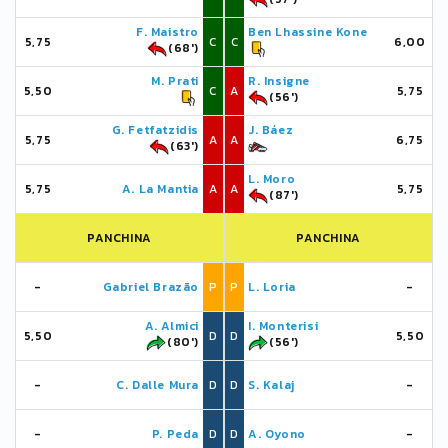
F. Maistro
Ben Lhassine Kone
5,75
C
C
6,00
(68')
M. Prati
R. Insigne
5,50
C
A
5,75
(56')
G. Fetfatzidis
J. Báez
5,75
A
A
6,75
(63')
L. Moro
5,75
A. La Mantia
A
A
5,75
(87')
PANCHINA
PANCHINA
-
Gabriel Brazão
P
P
L. Loria
-
A. Almici
I. Monterisi
5,50
D
D
5,50
(80')
(56')
-
C. Dalle Mura
D
D
S. Kalaj
-
-
P. Peda
D
D
A. Oyono
-