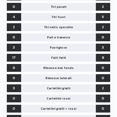
0
2
Tiri parati
4
5
Tiri fuori
2
2
Tiri nello specchio
0
0
Pali e traverse
3
3
Fuorigioco
17
8
Falli fatti
0
0
Rimesse dal fondo
0
0
Rimesse laterali
3
2
Cartellini gialli
0
0
Cartellini rossi
0
0
Cartellini gialli + rossi