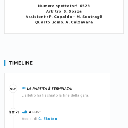
Numero spettatori:
6523
Arbitro:
S. Sozza
Assistenti:
P. Capaldo
-
M. Scatragli
Quarto uomo:
A. Calzavara
TIMELINE
LA PARTITA È TERMINATA!
90'
L'arbitro ha fischiato la fine della gara.
ASSIST
90'+1
Assist di
C. Ekuban