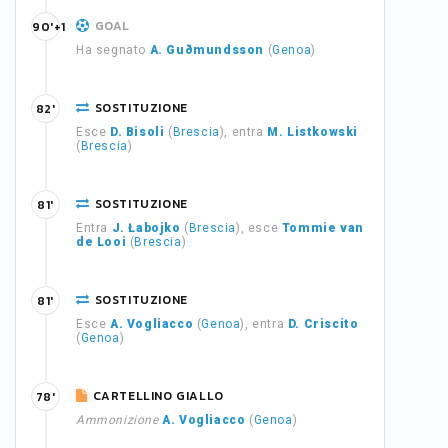
GOAL
90'+1
Ha segnato
A. Guðmundsson
(
Genoa
)
SOSTITUZIONE
82'
Esce
D. Bisoli
(
Brescia
), entra
M. Listkowski
(
Brescia
)
SOSTITUZIONE
81'
Entra
J. Łabojko
(
Brescia
), esce
Tommie van
de Looi
(
Brescia
)
SOSTITUZIONE
81'
Esce
A. Vogliacco
(
Genoa
), entra
D. Criscito
(
Genoa
)
CARTELLINO GIALLO
78'
Ammonizione
A. Vogliacco
(
Genoa
)