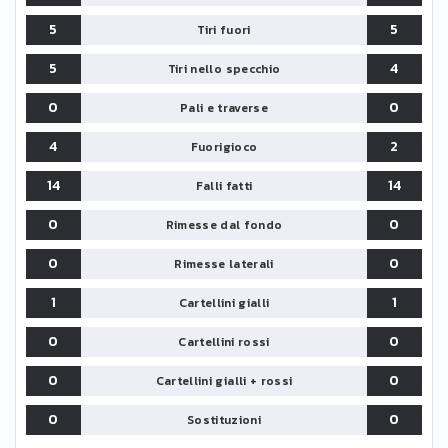
5
5
Tiri fuori
5
4
Tiri nello specchio
0
0
Pali e traverse
4
2
Fuorigioco
14
14
Falli fatti
0
0
Rimesse dal fondo
0
0
Rimesse laterali
1
1
Cartellini gialli
0
0
Cartellini rossi
0
0
Cartellini gialli + rossi
0
0
Sostituzioni