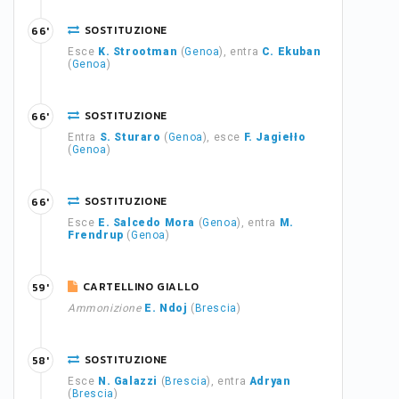
SOSTITUZIONE
66'
Esce
K. Strootman
(
Genoa
), entra
C. Ekuban
(
Genoa
)
SOSTITUZIONE
66'
Entra
S. Sturaro
(
Genoa
), esce
F. Jagiełło
(
Genoa
)
SOSTITUZIONE
66'
Esce
E. Salcedo Mora
(
Genoa
), entra
M.
Frendrup
(
Genoa
)
CARTELLINO GIALLO
59'
Ammonizione
E. Ndoj
(
Brescia
)
SOSTITUZIONE
58'
Esce
N. Galazzi
(
Brescia
), entra
Adryan
(
Brescia
)