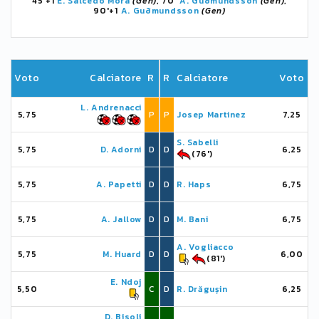
45'+1
E. Salcedo Mora
(Gen)
, 70'
A. Guðmundsson
(Gen)
,
90'+1
A. Guðmundsson
(Gen)
Voto
Calciatore
R
R
Calciatore
Voto
L. Andrenacci
5,75
P
P
Josep Martinez
7,25
S. Sabelli
5,75
D. Adorni
D
D
6,25
(76')
5,75
A. Papetti
D
D
R. Haps
6,75
5,75
A. Jallow
D
D
M. Bani
6,75
A. Vogliacco
5,75
M. Huard
D
D
6,00
(81')
E. Ndoj
5,50
C
D
R. Drăgușin
6,25
D. Bisoli