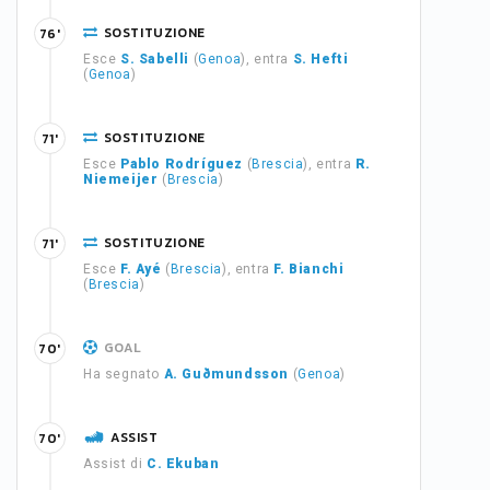
SOSTITUZIONE
76'
Esce
S. Sabelli
(
Genoa
), entra
S. Hefti
(
Genoa
)
SOSTITUZIONE
71'
Esce
Pablo Rodríguez
(
Brescia
), entra
R.
Niemeijer
(
Brescia
)
SOSTITUZIONE
71'
Esce
F. Ayé
(
Brescia
), entra
F. Bianchi
(
Brescia
)
GOAL
70'
Ha segnato
A. Guðmundsson
(
Genoa
)
ASSIST
70'
Assist di
C. Ekuban