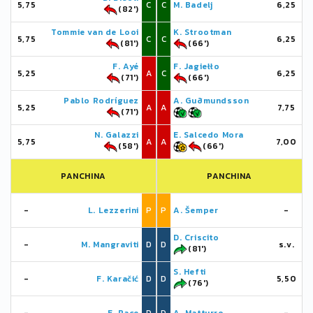
5,75
C
C
M. Badelj
6,25
(82')
Tommie van de Looi
K. Strootman
5,75
C
C
6,25
(81')
(66')
F. Ayé
F. Jagiełło
5,25
A
C
6,25
(71')
(66')
Pablo Rodríguez
A. Guðmundsson
5,25
A
A
7,75
(71')
N. Galazzi
E. Salcedo Mora
5,75
A
A
7,00
(58')
(66')
PANCHINA
PANCHINA
-
L. Lezzerini
P
P
A. Šemper
-
D. Criscito
-
M. Mangraviti
D
D
s.v.
(81')
S. Hefti
-
F. Karačić
D
D
5,50
(76')