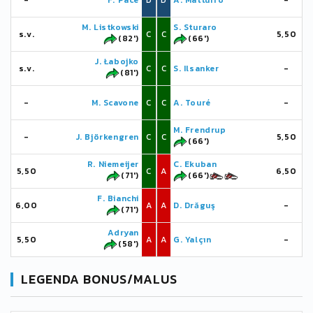
-
F. Pace
D
D
A. Matturro
-
M. Listkowski
S. Sturaro
s.v.
C
C
5,50
(82')
(66')
J. Łabojko
s.v.
C
C
S. Ilsanker
-
(81')
-
M. Scavone
C
C
A. Touré
-
M. Frendrup
-
J. Björkengren
C
C
5,50
(66')
R. Niemeijer
C. Ekuban
5,50
C
A
6,50
(71')
(66')
F. Bianchi
6,00
A
A
D. Drăguş
-
(71')
Adryan
5,50
A
A
G. Yalçın
-
(58')
LEGENDA BONUS/MALUS