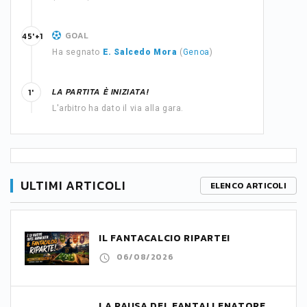
GOAL
45'+1
Ha segnato
E. Salcedo Mora
(
Genoa
)
LA PARTITA È INIZIATA!
1'
L'arbitro ha dato il via alla gara.
ULTIMI ARTICOLI
ELENCO ARTICOLI
IL FANTACALCIO RIPARTE!
06/08/2026
LA PAUSA DEL FANTALLENATORE,