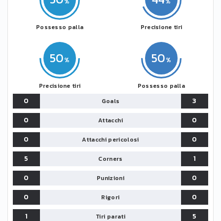
Possesso palla
Precisione tiri
50
50
Precisione tiri
Possesso palla
0
3
Goals
0
0
Attacchi
0
0
Attacchi pericolosi
5
1
Corners
0
0
Punizioni
0
0
Rigori
1
5
Tiri parati