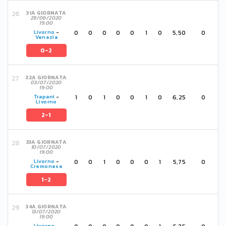
31A GIORNATA
29/06/2020
19:00
0
0
0
0
0
1
0
5,50
0
Livorno
-
Venezia
0-2
32A GIORNATA
03/07/2020
19:00
1
0
1
0
0
1
0
6,25
0
Trapani
-
Livorno
2-1
33A GIORNATA
10/07/2020
19:00
0
0
1
0
0
0
1
5,75
0
Livorno
-
Cremonese
1-2
34A GIORNATA
13/07/2020
19:00
Livorno
-