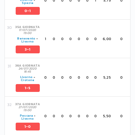
0
0
0
0
0
0
1
5,75
0
Spezia
0-1
35A GIORNATA
17/07/2020
19:00
1
0
0
0
0
0
0
6,00
0
Benevento
-
Livorno
3-1
36A GIORNATA
24/07/2020
16:45
0
0
0
0
0
0
0
5,25
0
Livorno
-
Crotone
1-5
37A GIORNATA
27/07/2020
19:00
0
0
0
0
0
0
0
5,50
0
Pescara
-
Livorno
1-0