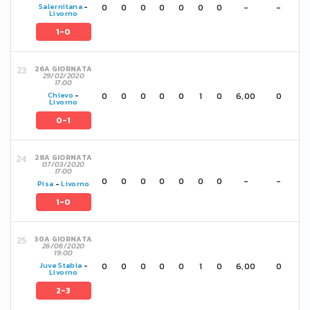
0
0
0
0
0
0
0
-
-
Salernitana
-
Livorno
1-0
26A GIORNATA
29/02/2020
17:00
0
0
0
0
0
1
0
6,00
0
Chievo
-
Livorno
0-1
28A GIORNATA
07/03/2020
17:00
0
0
0
0
0
0
0
-
-
Pisa
-
Livorno
1-0
30A GIORNATA
26/06/2020
19:00
0
0
0
0
0
1
0
6,00
0
Juve Stabia
-
Livorno
2-3