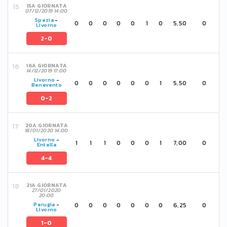
15A GIORNATA
07/12/2019 14:00
Spezia
-
0
0
0
0
0
1
0
5,50
0
Livorno
2-0
16A GIORNATA
14/12/2019 17:00
Livorno
-
0
0
0
0
0
0
1
5,50
0
Benevento
0-2
20A GIORNATA
18/01/2020 14:00
Livorno
-
1
1
1
0
0
0
1
7,00
0
Entella
4-4
21A GIORNATA
27/01/2020
20:00
0
0
0
0
0
0
0
6,25
0
Perugia
-
Livorno
1-0