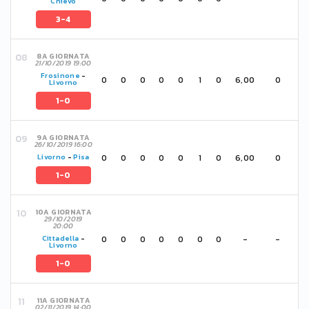
Chievo
3-4
8A GIORNATA
21/10/2019 19:00
Frosinone
-
0
0
0
0
0
1
0
6,00
0
Livorno
1-0
9A GIORNATA
26/10/2019 16:00
0
0
0
0
0
1
0
6,00
0
Livorno
-
Pisa
1-0
10A GIORNATA
29/10/2019
20:00
0
0
0
0
0
0
0
-
-
Cittadella
-
Livorno
1-0
11A GIORNATA
02/11/2019 14:00