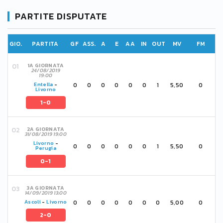
PARTITE DISPUTATE
GIO.
PARTITA
GF
ASS.
A
E
AA
IN
OUT
MV
FM
1A GIORNATA
24/08/2019
19:00
0
0
0
0
0
0
1
5,50
0
Entella
-
Livorno
1-0
2A GIORNATA
31/08/2019 19:00
Livorno
-
0
0
0
0
0
0
1
5,50
0
Perugia
0-1
3A GIORNATA
14/09/2019 13:00
0
0
0
0
0
0
0
5,00
0
Ascoli
-
Livorno
2-0