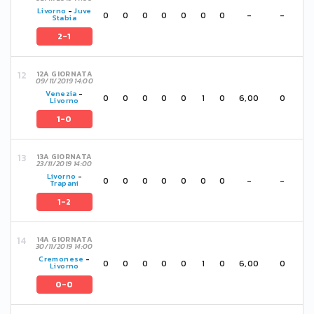
Livorno
-
Juve
0
0
0
0
0
0
0
-
-
Stabia
2-1
12A GIORNATA
09/11/2019 14:00
Venezia
-
0
0
0
0
0
1
0
6,00
0
Livorno
1-0
13A GIORNATA
23/11/2019 14:00
Livorno
-
0
0
0
0
0
0
0
-
-
Trapani
1-2
14A GIORNATA
30/11/2019 14:00
Cremonese
-
0
0
0
0
0
1
0
6,00
0
Livorno
0-0