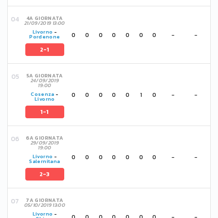
4A GIORNATA
21/09/2019 13:00
Livorno
-
0
0
0
0
0
0
0
-
-
Pordenone
2-1
5A GIORNATA
24/09/2019
19:00
0
0
0
0
0
1
0
-
-
Cosenza
-
Livorno
1-1
6A GIORNATA
29/09/2019
19:00
0
0
0
0
0
0
0
-
-
Livorno
-
Salernitana
2-3
7A GIORNATA
05/10/2019 13:00
Livorno
-
0
0
0
0
0
0
0
-
-