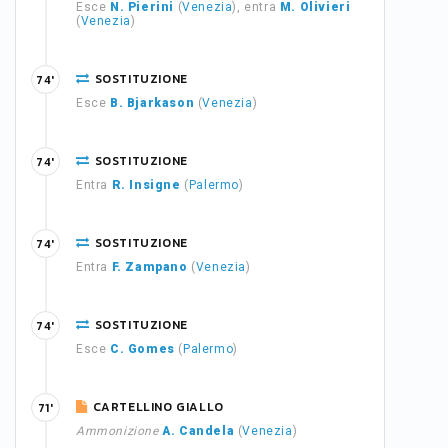
Esce
N. Pierini
(
Venezia
), entra
M. Olivieri
(
Venezia
)
SOSTITUZIONE
74'
Esce
B. Bjarkason
(
Venezia
)
SOSTITUZIONE
74'
Entra
R. Insigne
(
Palermo
)
SOSTITUZIONE
74'
Entra
F. Zampano
(
Venezia
)
SOSTITUZIONE
74'
Esce
C. Gomes
(
Palermo
)
CARTELLINO GIALLO
71'
Ammonizione
A. Candela
(
Venezia
)