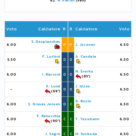
62'
N. Pierini
(Ven)
Voto
Calciatore
R
R
Calciatore
Voto
S. Desplanches
6,00
P
P
J. Joronen
6,50
F. Lucioni
A. Candela
5,50
D
D
6,50
M. Šverko
6,00
I. Marconi
D
D
6,50
(83')
K. Lund
J. Idzes
-
D
D
6,50
(69')
G. Busio
6,00
S. Graves Jensen
D
C
6,50
F. Ranocchia
6,00
C
C
T. Tessmann
6,00
(90')
6,00
J. Segre
C
C
M. Svoboda
6,50