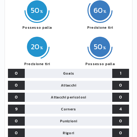
50
60
Possesso palla
Precisione tiri
20
50
Precisione tiri
Possesso palla
0
1
Goals
0
0
Attacchi
0
0
Attacchi pericolosi
9
4
Corners
0
0
Punizioni
0
0
Rigori