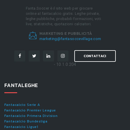
Fanta.Soccer è il sito web per giocare
online al fantacalcio gratis. Leghe private,
leghe pubbliche, probabili formazioni, voti
live, statistiche, quotazioni calciatori.
MARKETING E PUBBLICITÀ
marketing@fantasoccevillage.com
CONTATTACI
- 10.1.0.204
FANTALEGHE
Fantacalcio Serie A
Fantacalcio Premier League
Fantacalcio Primera Division
Fantacalcio Bundesliga
Fantacalcio Ligue1