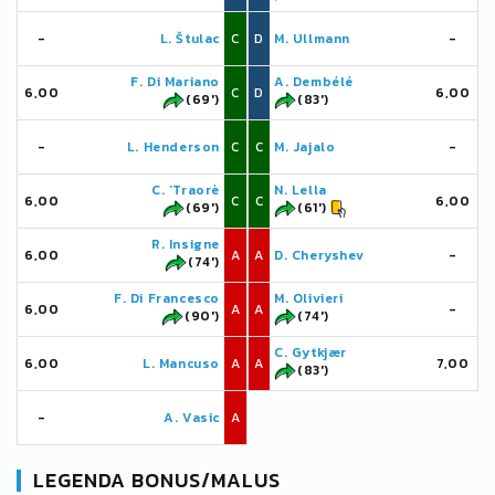
-
L. Štulac
C
D
M. Ullmann
-
F. Di Mariano
A. Dembélé
6,00
C
D
6,00
(69')
(83')
-
L. Henderson
C
C
M. Jajalo
-
C. `Traorè
N. Lella
6,00
C
C
6,00
(69')
(61')
R. Insigne
6,00
A
A
D. Cheryshev
-
(74')
F. Di Francesco
M. Olivieri
6,00
A
A
-
(90')
(74')
C. Gytkjær
6,00
L. Mancuso
A
A
7,00
(83')
-
A. Vasic
A
LEGENDA BONUS/MALUS