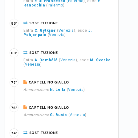
Entra
F. Di Francesco
(
Palermo
), esce
F.
Ranocchia
(
Palermo
)
SOSTITUZIONE
83'
Entra
C. Gytkjær
(
Venezia
), esce
J.
Pohjanpalo
(
Venezia
)
SOSTITUZIONE
83'
Entra
A. Dembélé
(
Venezia
), esce
M. Šverko
(
Venezia
)
CARTELLINO GIALLO
77'
Ammonizione
N. Lella
(
Venezia
)
CARTELLINO GIALLO
76'
Ammonizione
G. Busio
(
Venezia
)
SOSTITUZIONE
74'