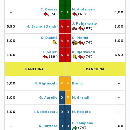
C. Gomes
M. Andersen
-
C
C
6,00
(74')
(61')
J. Pohjanpalo
5,50
M. Brunori Sandri
A
A
6,00
(83')
S. Diakité
N. Pierini
6,00
A
A
6,00
(74')
E. Soleri
B. Bjarkason
6,00
A
A
6,50
(69')
(74')
PANCHINA
PANCHINA
6,00
M. Pigliacelli
P
P
Bruno
-
6,00
G. Aurelio
D
P
M. Grandi
-
6,00
I. Nedelcearu
D
D
M. Modolo
-
F. Zampano
-
A. Buttaro
D
D
6,00
(74')