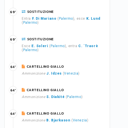
SOSTITUZIONE
69'
Entra
F. Di Mariano
(
Palermo
), esce
K. Lund
(
Palermo
)
SOSTITUZIONE
69'
Esce
E. Soleri
(
Palermo
), entra
C. `Traorè
(
Palermo
)
CARTELLINO GIALLO
64'
Ammonizione
J. Idzes
(
Venezia
)
CARTELLINO GIALLO
64'
Ammonizione
S. Diakité
(
Palermo
)
CARTELLINO GIALLO
64'
Ammonizione
B. Bjarkason
(
Venezia
)