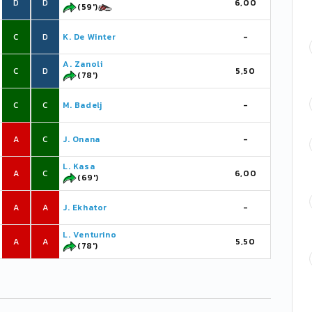
D
D
6,00
(59')
C
D
K. De Winter
-
A. Zanoli
C
D
5,50
(78')
C
C
M. Badelj
-
A
C
J. Onana
-
L. Kasa
A
C
6,00
(69')
A
A
J. Ekhator
-
L. Venturino
A
A
5,50
(78')