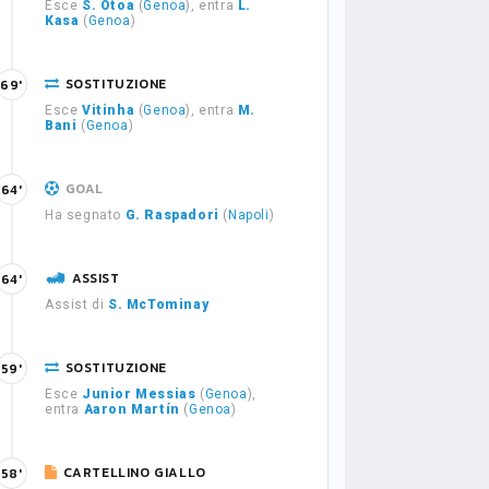
Esce
S. Otoa
(
Genoa
), entra
L.
Kasa
(
Genoa
)
SOSTITUZIONE
69'
Esce
Vitinha
(
Genoa
), entra
M.
Bani
(
Genoa
)
GOAL
64'
Ha segnato
G. Raspadori
(
Napoli
)
ASSIST
64'
Assist di
S. McTominay
SOSTITUZIONE
59'
Esce
Junior Messias
(
Genoa
),
entra
Aaron Martín
(
Genoa
)
CARTELLINO GIALLO
58'