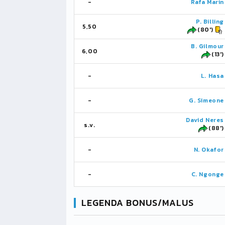
-
Rafa Marín
P. Billing
5,50
(80')
B. Gilmour
6,00
(13')
-
L. Hasa
-
G. Simeone
David Neres
s.v.
(88')
-
N. Okafor
-
C. Ngonge
LEGENDA BONUS/MALUS