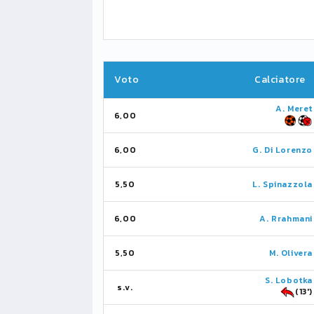
Voto
Calciatore
A. Meret
6,00
6,00
G. Di Lorenzo
5,50
L. Spinazzola
6,00
A. Rrahmani
5,50
M. Olivera
S. Lobotka
s.v.
(13')