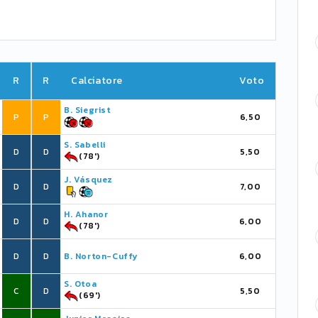
R
R
Calciatore
Voto
B. Siegrist
P
P
6,50
S. Sabelli
D
D
5,50
(78')
J. Vásquez
D
D
7,00
H. Ahanor
D
D
6,00
(78')
D
D
B. Norton-Cuffy
6,00
S. Otoa
C
D
5,50
(69')