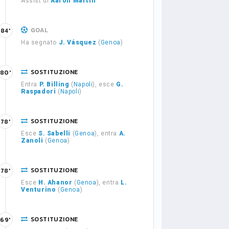
Assist di
Aaron Martín
GOAL
84'
Ha segnato
J. Vásquez
(
Genoa
)
SOSTITUZIONE
80'
Entra
P. Billing
(
Napoli
), esce
G.
Raspadori
(
Napoli
)
SOSTITUZIONE
78'
Esce
S. Sabelli
(
Genoa
), entra
A.
Zanoli
(
Genoa
)
SOSTITUZIONE
78'
Esce
H. Ahanor
(
Genoa
), entra
L.
Venturino
(
Genoa
)
SOSTITUZIONE
69'