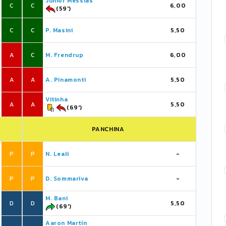
Junior Messias
C
C
6,00
(59')
C
C
P. Masini
5,50
A
C
M. Frendrup
6,00
A
A
A. Pinamonti
5,50
Vitinha
A
A
5,50
(69')
PANCHINA
P
P
N. Leali
-
P
P
D. Sommariva
-
M. Bani
D
D
5,50
(69')
Aaron Martín