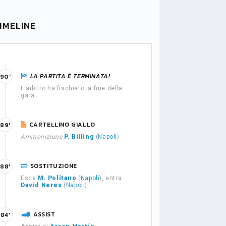
IMELINE
LA PARTITA È TERMINATA!
90'
L'arbitro ha fischiato la fine della
gara.
CARTELLINO GIALLO
89'
Ammonizione
P. Billing
(
Napoli
)
SOSTITUZIONE
88'
Esce
M. Politano
(
Napoli
), entra
David Neres
(
Napoli
)
ASSIST
84'