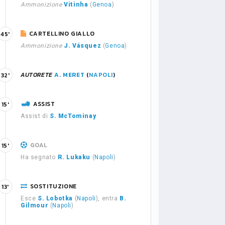
Ammonizione
Vitinha
(
Genoa
)
CARTELLINO GIALLO
45'
Ammonizione
J. Vásquez
(
Genoa
)
AUTORETE
A. MERET
(
NAPOLI
)
32'
ASSIST
15'
Assist di
S. McTominay
GOAL
15'
Ha segnato
R. Lukaku
(
Napoli
)
SOSTITUZIONE
13'
Esce
S. Lobotka
(
Napoli
), entra
B.
Gilmour
(
Napoli
)