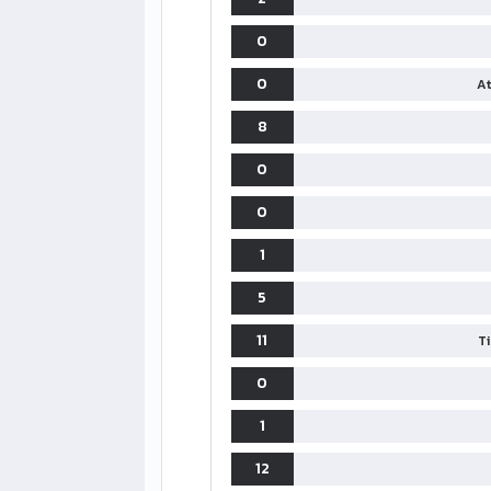
0
0
At
8
0
0
1
5
11
T
0
1
12