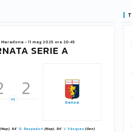
T
o Maradona -
11 mag 2025 ore 20:45
RNATA SERIE A
2
2
VS
Genoa
(Nap)
, 64'
G. Raspadori
(Nap)
, 84'
J. Vásquez
(Gen)