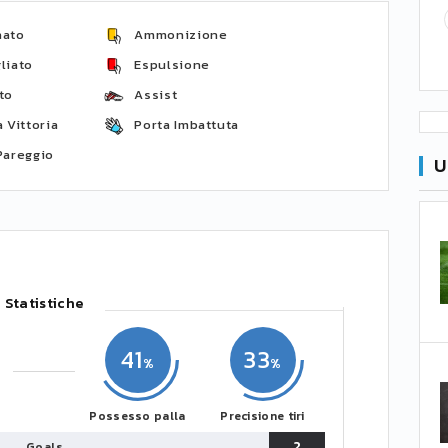
nato
Ammonizione
liato
Espulsione
to
Assist
 Vittoria
Porta Imbattuta
Pareggio
U
Statistiche
41
33
Possesso palla
Precisione tiri
2
Goals