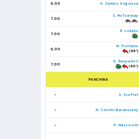
6,00
A. Zambo Anguissa
S. McTominay
7,00
R. Lukaku
7,00
M. Politano
6,00
(88')
G. Raspadori
7,00
(80')
PANCHINA
-
S. Scuffet
-
N. Contini Baranovsky
-
P. Mazzocchi