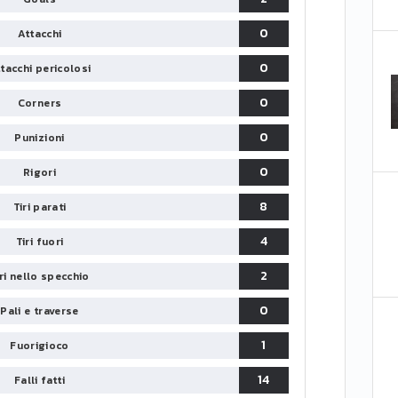
0
Attacchi
0
tacchi pericolosi
0
Corners
0
Punizioni
0
Rigori
8
Tiri parati
4
Tiri fuori
2
iri nello specchio
0
Pali e traverse
1
Fuorigioco
14
Falli fatti