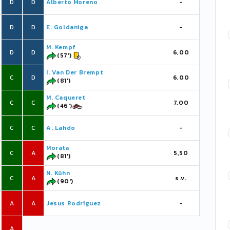
D
D
Alberto Moreno
-
D
D
E. Goldaniga
-
M. Kempf
D
D
6,00
(57')
I. Van Der Brempt
C
D
6,00
(81')
M. Caqueret
C
C
7,00
(46')
C
C
A. Lahdo
-
Morata
C
A
5,50
(81')
N. Kühn
C
A
s.v.
(90')
A
A
Jesus Rodríguez
-
A