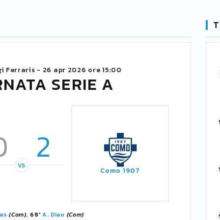
T
i Ferraris -
26 apr 2026 ore 15:00
RNATA SERIE A
0
2
VS
Como 1907
kas
(Com)
, 68'
A. Diao
(Com)