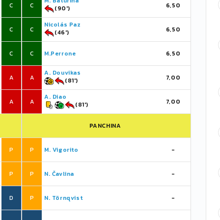
M. Baturina
C
C
6,50
(90')
Nicolás Paz
C
C
6,50
(46')
C
C
M.Perrone
6,50
A. Douvikas
A
A
7,00
(81')
A. Diao
A
A
7,00
(81')
PANCHINA
P
P
M. Vigorito
-
P
P
N. Čavlina
-
D
P
N. Törnqvist
-