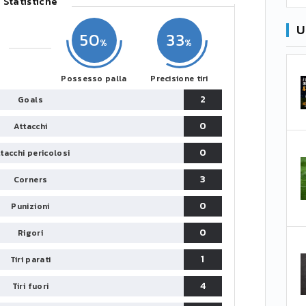
Statistiche
U
50
33
Possesso palla
Precisione tiri
2
Goals
0
Attacchi
0
tacchi pericolosi
3
Corners
0
Punizioni
0
Rigori
1
Tiri parati
4
Tiri fuori