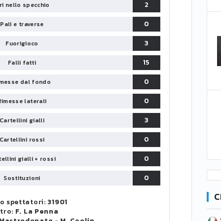
2
iri nello specchio
0
Pali e traverse
3
Fuorigioco
15
Falli fatti
0
messe dal fondo
0
Rimesse laterali
3
Cartellini gialli
0
Cartellini rossi
0
ellini gialli + rossi
0
Sostituzioni
C
 spettatori:
31901
itro:
F. La Penna
SERIE B
 Mastrodonato
-
M. Ceolin
CA
CLASSIFICA