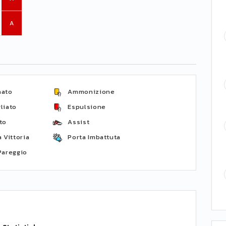
A
nato
Ammonizione
liato
Espulsione
to
Assist
 Vittoria
Porta Imbattuta
Pareggio