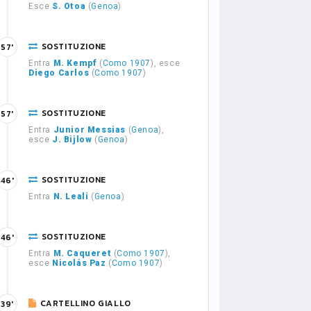
Esce
S. Otoa
(
Genoa
)
SOSTITUZIONE
57'
Entra
M. Kempf
(
Como 1907
), esce
Diego Carlos
(
Como 1907
)
SOSTITUZIONE
57'
Entra
Junior Messias
(
Genoa
),
esce
J. Bijlow
(
Genoa
)
SOSTITUZIONE
46'
Entra
N. Leali
(
Genoa
)
SOSTITUZIONE
46'
Entra
M. Caqueret
(
Como 1907
),
esce
Nicolás Paz
(
Como 1907
)
CARTELLINO GIALLO
39'