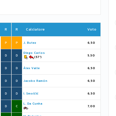
R
R
Calciatore
Voto
P
P
J. Butez
6,50
Diego Carlos
D
D
5,50
(57')
D
D
Álex Valle
6,50
D
D
Jacobo Ramón
6,50
D
D
I. Smolčić
6,50
L. Da Cunha
D
C
7,00