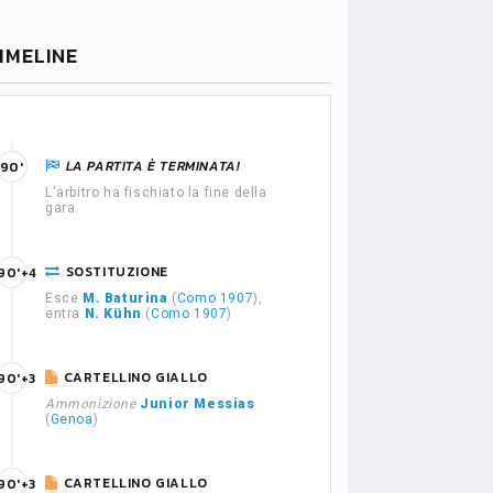
IMELINE
LA PARTITA È TERMINATA!
90'
L'arbitro ha fischiato la fine della
gara.
SOSTITUZIONE
90'+4
Esce
M. Baturina
(
Como 1907
),
entra
N. Kühn
(
Como 1907
)
CARTELLINO GIALLO
90'+3
Ammonizione
Junior Messias
(
Genoa
)
CARTELLINO GIALLO
90'+3