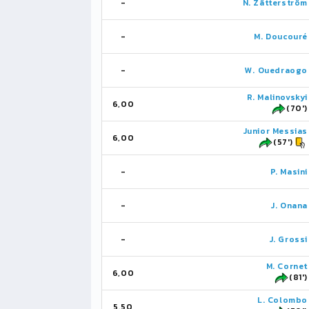
-
N. Zätterström
-
M. Doucouré
-
W. Ouedraogo
R. Malinovskyi
6,00
(70')
Junior Messias
6,00
(57')
-
P. Masini
-
J. Onana
-
J. Grossi
M. Cornet
6,00
(81')
L. Colombo
5,50