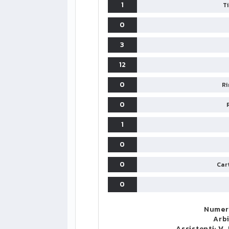
1
T
0
3
12
0
Ri
0
1
0
0
Cart
0
Numero
Arb
LIGUE1
Assistenti:
V.
CLASSIFICA
CLASSIFI