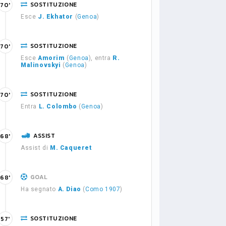
SOSTITUZIONE
70'
Esce
J. Ekhator
(
Genoa
)
SOSTITUZIONE
70'
Esce
Amorim
(
Genoa
), entra
R.
Malinovskyi
(
Genoa
)
SOSTITUZIONE
70'
Entra
L. Colombo
(
Genoa
)
ASSIST
68'
Assist di
M. Caqueret
GOAL
68'
Ha segnato
A. Diao
(
Como 1907
)
SOSTITUZIONE
57'