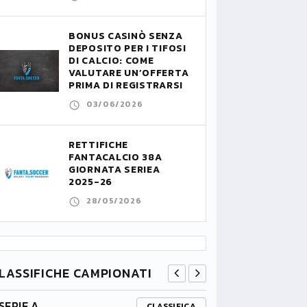
BONUS CASINÒ SENZA
DEPOSITO PER I TIFOSI
DI CALCIO: COME
VALUTARE UN’OFFERTA
PRIMA DI REGISTRARSI
03/06/2026
RETTIFICHE
FANTACALCIO 38A
GIORNATA SERIEA
2025-26
28/05/2026
LASSIFICHE CAMPIONATI
SERIE A
PREMIER L
CLASSIFICA