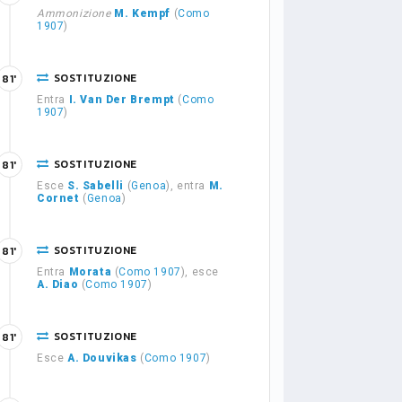
Ammonizione
M. Kempf
(
Como
1907
)
SOSTITUZIONE
81'
Entra
I. Van Der Brempt
(
Como
1907
)
SOSTITUZIONE
81'
Esce
S. Sabelli
(
Genoa
), entra
M.
Cornet
(
Genoa
)
SOSTITUZIONE
81'
Entra
Morata
(
Como 1907
), esce
A. Diao
(
Como 1907
)
SOSTITUZIONE
81'
Esce
A. Douvikas
(
Como 1907
)