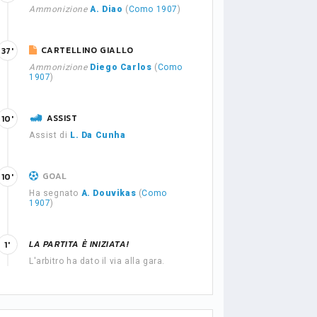
Ammonizione
A. Diao
(
Como 1907
)
CARTELLINO GIALLO
37'
Ammonizione
Diego Carlos
(
Como
1907
)
ASSIST
10'
Assist di
L. Da Cunha
GOAL
10'
Ha segnato
A. Douvikas
(
Como
1907
)
LA PARTITA È INIZIATA!
1'
L'arbitro ha dato il via alla gara.