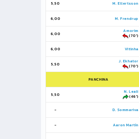
5,50
M. Ellertsson
6,00
M. Frendrup
Amorim
6,00
(70')
6,00
Vitinha
J. Ekhator
5,50
(70')
PANCHINA
N. Leali
5,50
(46')
-
D. Sommariva
-
Aaron Martín