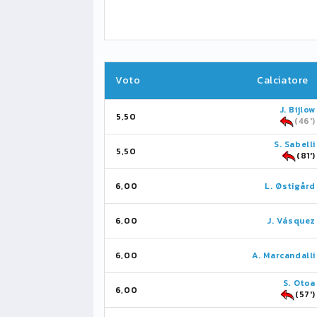
Voto
Calciatore
J. Bijlow
5,50
(46')
S. Sabelli
5,50
(81')
6,00
L. Østigård
6,00
J. Vásquez
6,00
A. Marcandalli
S. Otoa
6,00
(57')