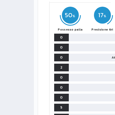
50
17
Possesso palla
Precisione tiri
0
0
0
At
2
0
0
0
5